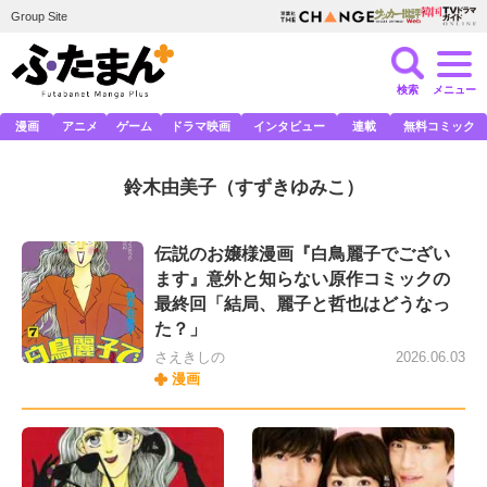
Group Site
検索
メニュー
漫画
アニメ
ゲーム
ドラマ映画
インタビュー
連載
無料コミック
鈴木由美子
（すずきゆみこ）
伝説のお嬢様漫画『白鳥麗子でござい
ます』意外と知らない原作コミックの
最終回「結局、麗子と哲也はどうなっ
た？」
さえきしの
2026.06.03
漫画