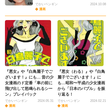
でかいペンギン
2024.10.08
漫画
『悪女』や『白鳥麗子でご
『悪女（わる）』や『白鳥
ざいます！』にも… 昔の少
麗子でございます！』に
女漫画のド定番「車の前に
も…昭和〜平成の少女漫画
飛び出して怒鳴られるシー
から「日本のバブル」を振
ン」プレイバック
り返る！
でかいペンギン
2024.05.31
でかいペンギン
2024.02.21
漫画
漫画