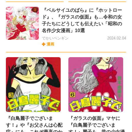
『ベルサイユのばら』に『ホットロー
ド』、『ガラスの仮面』も…令和の女
子たちにどうしても伝えたい「昭和の
名作少女漫画」10選
でかいペンギン
2024.02.04
漫画
『白鳥麗子でございま
『ガラスの仮面』マヤに
す！』や『お父さんは心配
『白鳥麗子でございま
症』にも…これぞ最高のか
す！』麗子も…昔の少女漫