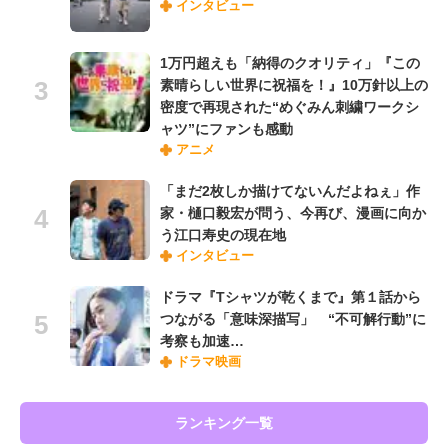
インタビュー
1万円超えも「納得のクオリティ」『この
素晴らしい世界に祝福を！』10万針以上の
密度で再現された“めぐみん刺繍ワークシ
ャツ”にファンも感動
アニメ
「まだ2枚しか描けてないんだよねぇ」作
家・樋口毅宏が問う、今再び、漫画に向か
う江口寿史の現在地
インタビュー
ドラマ『Tシャツが乾くまで』第１話から
つながる「意味深描写」 “不可解行動”に
考察も加速…
ドラマ映画
ランキング一覧