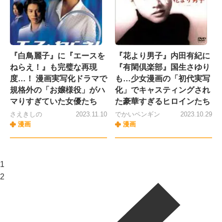
『白鳥麗子』に『エースを
『花より男子』内田有紀に
ねらえ！』も完璧な再現
『有閑倶楽部』国生さゆり
度…！ 漫画実写化ドラマで
も…少女漫画の「初代実写
規格外の「お嬢様役」がハ
化」でキャスティングされ
マりすぎていた女優たち
た豪華すぎるヒロインたち
さえきしの
2023.11.10
でかいペンギン
2023.10.29
漫画
漫画
1
2