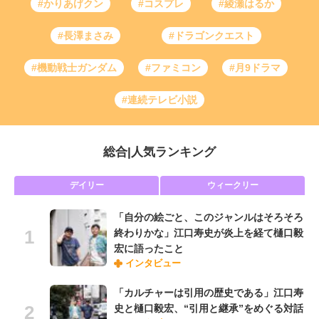
#かりあげクン
#コスプレ
#綾瀬はるか
#長澤まさみ
#ドラゴンクエスト
#機動戦士ガンダム
#ファミコン
#月9ドラマ
#連続テレビ小説
総合
|
人気ランキング
デイリー
ウィークリー
「自分の絵ごと、このジャンルはそろそろ
終わりかな」江口寿史が炎上を経て樋口毅
宏に語ったこと
インタビュー
「カルチャーは引用の歴史である」江口寿
史と樋口毅宏、“引用と継承”をめぐる対話