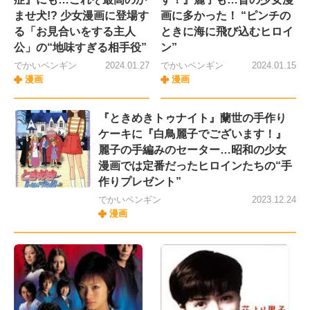
ませ犬!? 少女漫画に登場す
画に多かった！ “ピンチの
る「お見合いをする主人
ときに海に飛び込むヒロイ
公」の“地味すぎる相手役”
ン”
でかいペンギン
2024.01.27
でかいペンギン
2024.01.15
漫画
漫画
『ときめきトゥナイト』蘭世の手作り
ケーキに『白鳥麗子でございます！』
麗子の手編みのセーター…昭和の少女
漫画では定番だったヒロインたちの“手
作りプレゼント”
でかいペンギン
2023.12.24
漫画