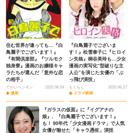
住む世界が違っても…『白
『白鳥麗子でございま
鳥麗子でございます！』
す！』松雪泰子に『ヒロイ
『有閑倶楽部』『ツルモク
ン失格』桐谷美玲も…少女
独身寮』漫画のお嬢様キャ
漫画の実写化“型破りな主
ラたちが選んだ「意外な恋
人公”を演じた女優の「ぶ
の相手」
っ飛び演技」
でかいペンギン
2025.08.04
もくもく
2025.06.27
漫画
ドラマ映画
『ガラスの仮面』に『イグアナの
娘』、『白鳥麗子でございます！』
も！ 90年代「少女漫画ドラマ」で人気
女優が魅せた「キャラ憑依」演技