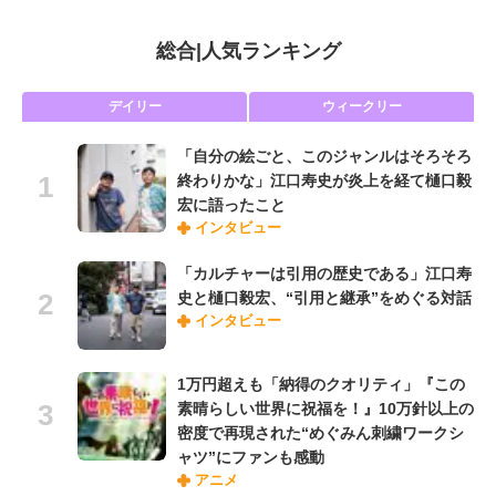
総合
|
人気ランキング
デイリー
ウィークリー
「自分の絵ごと、このジャンルはそろそろ
終わりかな」江口寿史が炎上を経て樋口毅
宏に語ったこと
インタビュー
「カルチャーは引用の歴史である」江口寿
史と樋口毅宏、“引用と継承”をめぐる対話
インタビュー
1万円超えも「納得のクオリティ」『この
素晴らしい世界に祝福を！』10万針以上の
密度で再現された“めぐみん刺繍ワークシ
ャツ”にファンも感動
アニメ