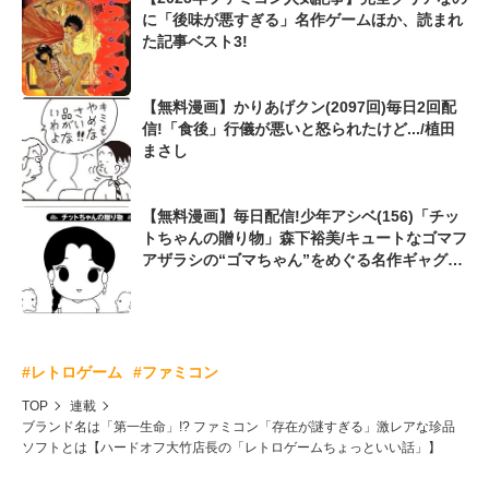
に「後味が悪すぎる」名作ゲームほか、読まれ
た記事ベスト3!
【無料漫画】かりあげクン(2097回)毎日2回配
信!「食後」行儀が悪いと怒られたけど.../植田
まさし
【無料漫画】毎日配信!少年アシベ(156)「チッ
トちゃんの贈り物」森下裕美/キュートなゴマフ
アザラシの“ゴマちゃん”をめぐる名作ギャグ4
コマ
#レトロゲーム
#ファミコン
TOP
連載
ブランド名は「第一生命」!? ファミコン「存在が謎すぎる」激レアな珍品
ソフトとは【ハードオフ大竹店長の「レトロゲームちょっといい話」】