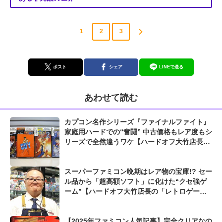
1
2
3
ポスト
シェア
LINEで送る
あわせて読む
カプコン名作シリーズ『ファイナルファイト』
家庭用ハードでの“奮闘” 中古価格もレア度もシ
リーズで全然違うワケ【ハードオフ大竹店長の
「レトロゲームちょっといい話」】
スーパーファミコン晩期はレア物の宝庫!? セー
ル品から「超高額ソフト」に化けた“クセ強ゲ
ーム”【ハードオフ大竹店長の「レトロゲーム
ちょっといい話」】
【2025年ファミコン人気記事】完全クリアなの