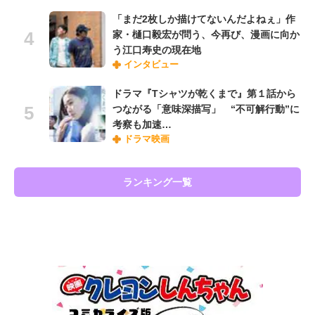
「まだ2枚しか描けてないんだよねぇ」作
家・樋口毅宏が問う、今再び、漫画に向か
う江口寿史の現在地
インタビュー
ドラマ『Tシャツが乾くまで』第１話から
つながる「意味深描写」 “不可解行動”に
考察も加速…
ドラマ映画
ランキング一覧