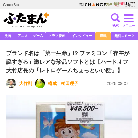
Group Site
検索
メニュー
漫画
アニメ
ゲーム
ドラマ映画
インタビュー
連載
無料コミック
ブランド名は「第一生命」!? ファミコン「存在が
謎すぎる」激レアな珍品ソフトとは【ハードオフ
大竹店長の「レトロゲームちょっといい話」】
大竹剛
構成：
櫛田理子
2025.09.02