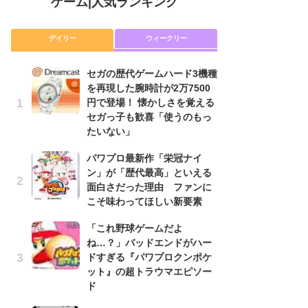
ゲーム
|
人気ランキング
デイリー
ウィークリー
セガの歴代ゲームハード3機種
セ
を再現した腕時計が2万7500
を
円で登場！ 懐かしさを覚える
円
セガっ子も歓喜「使うのもっ
セ
たいない」
た
パワプロ最新作「栄冠ナイ
「
ン」が「歴代最高」といえる
NI
面白さだった理由 ファンに
い
こそ味わってほしい新要素
ナ
「これ野球ゲームだよ
パ
ね…？」バッドエンドがハー
ン
ドすぎる『パワプロクンポケ
面
ット』の超トラウマエピソー
こ
ド
P