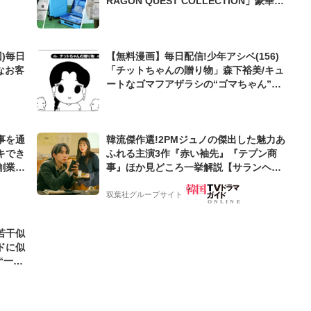
RAGON QUEST COLLECTION」豪華ア
イテムにファンから歓喜の声「これは欲
しい!」
)毎日
【無料漫画】毎日配信!少年アシベ(156)
なお客
「チットちゃんの贈り物」森下裕美/キュ
ートなゴマフアザラシの“ゴマちゃん”を
めぐる名作ギャグ4コマ
事を通
韓流傑作選!2PMジュノの傑出した魅力あ
キでき
ふれる主演3作『赤い袖先』『テプン商
創業来
事』ほか見どころ一挙解説【サランヘジ
ケティン
ョ韓ドラ】
双葉社グループサイト
若干似
ドに似
“一人
元気を