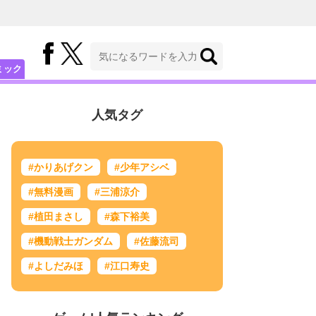
ミック
人気タグ
#かりあげクン
#少年アシベ
#無料漫画
#三浦涼介
#植田まさし
#森下裕美
#機動戦士ガンダム
#佐藤流司
#よしだみほ
#江口寿史