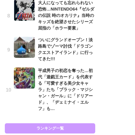
大人になっても忘れられない
フ
恐怖…NINTENDO64『ゼルダ
の伝説 時のオカリナ』当時の
大
キッズを絶望させたシリーズ
恐怖
屈指の「ホラー要素」
の
キ
ついにグランドオープン！淡
屈
路島でゾーマ討伐「ドラゴン
クエストアイランド」に行っ
癒
てきた!!!
イ
や
平成男子の初恋を奪った…初
せ
代「遊戯王カード」を代表す
る「可愛すぎる美少女キャ
『
ラ」たち「ブラック・マジシ
ト
ャン・ガール」に「ドリアー
ー
ド」、「ヂェミナイ・エル
説
フ」も…
と
ランキング一覧
ラン