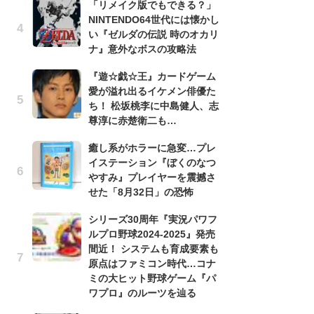
「リメイク版でもできる？」
滅
NINTENDO64世代には懐かし
モ
い『ゼルダの伝説 時のオカリ
ル
ナ』意外なボスの攻略法
で
『遊☆戯☆王』カードゲーム
「
愛が溢れ出るイケメン俳優た
ね
ち！ 松坂桃李に中島健人、志
ド
尊淳に赤楚衛二も…
ッ
ド
癒し系がホラーに急変…プレ
イステーション『ぼくのなつ
『
やすみ』プレイヤーを震撼さ
オ
せた「8月32日」の恐怖
く
熱
シリーズ30周年『実況パワフ
出
ルプロ野球2024-2025』発売
間近！ システムも育成要素も
悲
原点はファミコン時代…コナ
う
ミの大ヒット野球ゲーム『パ
ボ
ワプロ』のルーツを辿る
「
マ