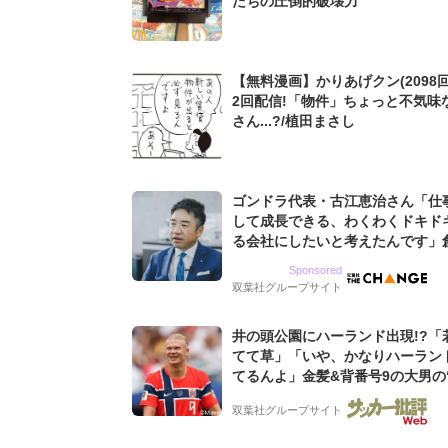
たちの圧倒的破壊力
【無料漫画】かりあげクン(2098回
2回配信!「物件」ちょっと不気味
さん...?/植田まさし
ゴンドラ代表・古江恵治さん「仕
して成長できる、わくわくドキド
る会社にしたいと考えたんです」
9期増収&増益を続けるWebマー
Sponsored
グ会社のアイデンティティ
双葉社グループサイト
井の頭公園にハーランド出現!?「
てて草」「いや、かなりハーラン
てるんよ」金髪&背番号9の大男の
バイキング・ロー”映像が話題!「
双葉社グループサイト
もらった」