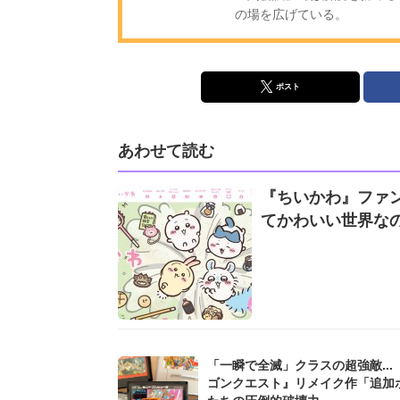
の場を広げている。
ポスト
あわせて読む
『ちいかわ』ファ
てかわいい世界なの
「一瞬で全滅」クラスの超強敵...
ゴンクエスト』リメイク作「追加