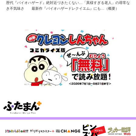
歴代『バイオハザード』絶対近づきたくない…「異様すぎる老人」の尋常な
き不気味さ 最新作『バイオハザードレクイエム』にも…（概要）