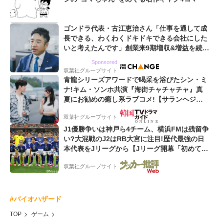
ゴンドラ代表・古江恵治さん「仕事を通して成
長できる、わくわくドキドキできる会社にした
いと考えたんです」創業来9期増収&増益を続け
るWebマーケティング会社のアイデンティティ
Sponsored
双葉社グループサイト
青龍シリーズアワードで喝采を浴びたシン・ミ
ナ!キム・ソンホ共演『海街チャチャチャ』真
夏にお勧めの癒し系ラブコメ!【サランヘジョ
韓ドラ】
双葉社グループサイト
J1優勝争いは神戸ら4チーム、横浜FMは残留争
い?大混戦のJ2はRB大宮に注目!歴代最強の日
本代表をJリーグから【Jリーグ開幕「初めての
秋春制」の大激論】(6)
双葉社グループサイト
#バイオハザード
TOP
ゲーム