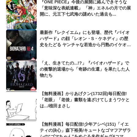
『ONE PIECE』今後の展開に絡んできそうな
「意味深な表紙連載」 「神」エネルの月での展
開に、元王下七武海の謎めいた過去も...
最新作『レクイエム』にも登場、歴代『バイオ
ハザード』の顔「レオン・S・ケネディ」の歴
史をたどる ヤンチャな若造から円熟のイケオジ
に...
「え、生きてたの...!?」『バイオハザード』で
の衝撃的退場から「奇跡の生還」を果たした人
物たち
【無料漫画】かりあげクン(1732回)毎日配信!
「老眼」「老後」書類を遠ざけてしまうワケと
は.../植田まさし
【無料漫画】毎日配信!少年アシベ(151)「イエ
ティの決心」森下裕美/キュートなゴマフアザラ
シの“ゴマちゃん”をめぐる名作ギャグ4コマ