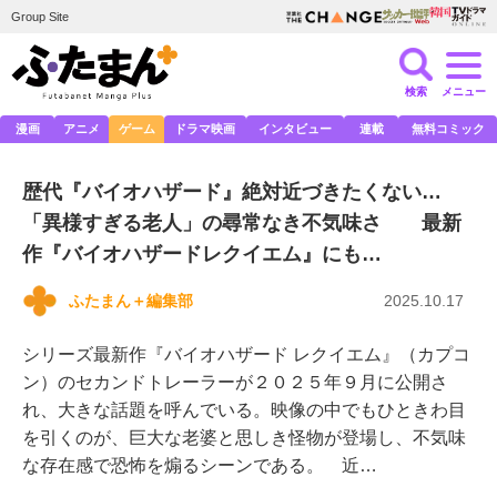
Group Site
検索
メニュー
漫画
アニメ
ゲーム
ドラマ映画
インタビュー
連載
無料コミック
歴代『バイオハザード』絶対近づきたくない…
「異様すぎる老人」の尋常なき不気味さ 最新
作『バイオハザードレクイエム』にも…
ふたまん＋編集部
2025.10.17
シリーズ最新作『バイオハザード レクイエム』（カプコ
ン）のセカンドトレーラーが２０２５年９月に公開さ
れ、大きな話題を呼んでいる。映像の中でもひときわ目
を引くのが、巨大な老婆と思しき怪物が登場し、不気味
な存在感で恐怖を煽るシーンである。 近…