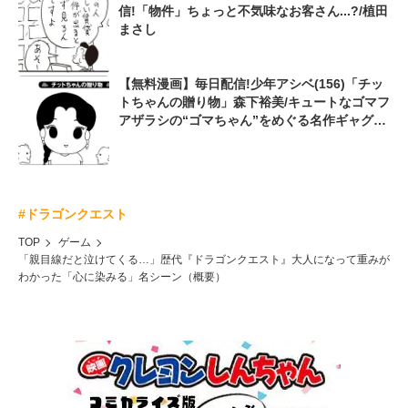
信!「物件」ちょっと不気味なお客さん...?/植田
まさし
【無料漫画】毎日配信!少年アシベ(156)「チッ
トちゃんの贈り物」森下裕美/キュートなゴマフ
アザラシの“ゴマちゃん”をめぐる名作ギャグ4
コマ
#ドラゴンクエスト
TOP
ゲーム
「親目線だと泣けてくる…」歴代『ドラゴンクエスト』大人になって重みが
わかった「心に染みる」名シーン（概要）