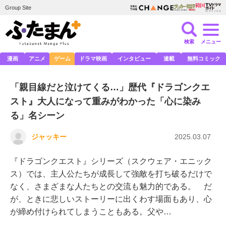
Group Site
検索
メニュー
漫画
アニメ
ゲーム
ドラマ映画
インタビュー
連載
無料コミック
「親目線だと泣けてくる…」歴代『ドラゴンクエ
スト』大人になって重みがわかった「心に染み
る」名シーン
ジャッキー
2025.03.07
『ドラゴンクエスト』シリーズ（スクウェア・エニック
ス）では、主人公たちが成長して強敵を打ち破るだけで
なく、さまざまな人たちとの交流も魅力的である。 だ
が、ときに悲しいストーリーに出くわす場面もあり、心
が締め付けられてしまうこともある。父や…