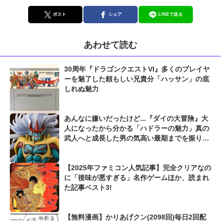
ポスト
シェア
LINEで送る
あわせて読む
30周年『ドラゴンクエストVI』多くのプレイヤ
ーを魅了した頼もしい兄貴分「ハッサン」の底
しれぬ魅力
あんなに嫌いだったけど...『ダイの大冒険』大
人になったから分かる「ハドラーの魅力」真の
武人へと成長した男の気高い最期までを振り返
る
【2025年ファミコン人気記事】完全クリアなの
に「後味が悪すぎる」名作ゲームほか、読まれ
た記事ベスト3!
【無料漫画】かりあげクン(2098回)毎日2回配