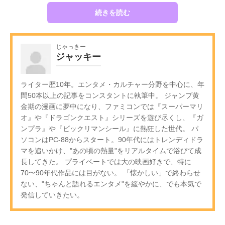
続きを読む
じゃっきー
ジャッキー
ライター歴10年。エンタメ・カルチャー分野を中心に、年
間50本以上の記事をコンスタントに執筆中。 ジャンプ黄
金期の漫画に夢中になり、ファミコンでは『スーパーマリ
オ』や『ドラゴンクエスト』シリーズを遊び尽くし、『ガ
ンプラ』や『ビックリマンシール』に熱狂した世代。 パ
ソコンはPC-88からスタート。90年代にはトレンディドラ
マを追いかけ、"あの頃の熱量"をリアルタイムで浴びて成
長してきた。 プライベートでは大の映画好きで、特に
70〜90年代作品には目がない。 「懐かしい」で終わらせ
ない、"ちゃんと語れるエンタメ"を緩やかに、でも本気で
発信していきたい。