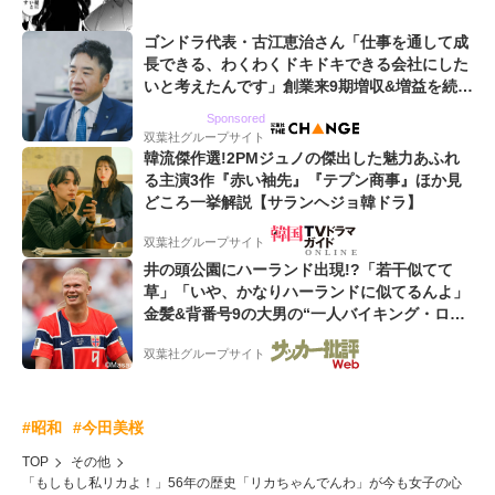
ゴンドラ代表・古江恵治さん「仕事を通して成
長できる、わくわくドキドキできる会社にした
いと考えたんです」創業来9期増収&増益を続け
るWebマーケティング会社のアイデンティティ
Sponsored
双葉社グループサイト
韓流傑作選!2PMジュノの傑出した魅力あふれ
る主演3作『赤い袖先』『テプン商事』ほか見
どころ一挙解説【サランヘジョ韓ドラ】
双葉社グループサイト
井の頭公園にハーランド出現!?「若干似てて
草」「いや、かなりハーランドに似てるんよ」
金髪&背番号9の大男の“一人バイキング・ロ
ー”映像が話題!「元気をもらった」
双葉社グループサイト
#昭和
#今田美桜
TOP
その他
「もしもし私リカよ！」56年の歴史「リカちゃんでんわ」が今も女子の心