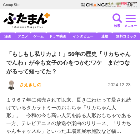
Group Site
検索
メニュー
漫画
アニメ
ゲーム
ドラマ映画
インタビュー
連載
無料コミック
「もしもし私リカよ！」56年の歴史「リカちゃん
でんわ」が今も女子の心をつかむワケ まだつな
がるって知ってた？
さえきしの
2024.12.23
１９６７年に発売されて以来、長きにわたって愛され続
けているタカラトミーのおもちゃ「リカちゃん人
形」。 令和の今も高い人気を誇る人形おもちゃである
一方、テレビアニメの放送や楽曲のリリース、「リカち
ゃんキャッスル」といった工場兼展示施設など幅…