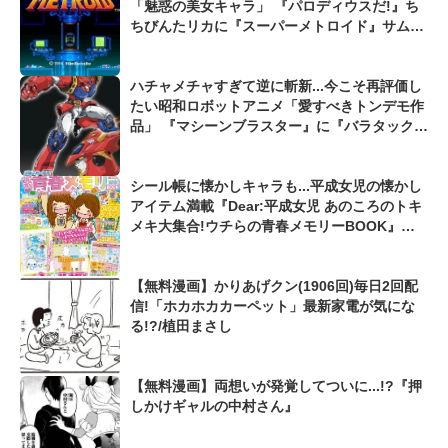
「魅惑の美女キャラ」 『パロディウスだ!』ち
ちびんたリカに『スーパーメトロイド』サムス
も...
ハチャメチャすぎて逆に斬新...今こそ再評価し
たい昭和ロボットアニメ「愛すべきトンデモ作
品」 『マシーンブラスター』に『バラタック』
『メカンダーロボ』も...
シール帳に懐かしキャラも...平成女児の懐かし
アイテム満載『Dear:平成女児 あのころのトキ
メキ大集合!ウチらの青春メモリーBOOK』発
売
【無料漫画】かりあげクン(1906回)毎日2回配
信!「ホカホカカーペット」最新家電が気にな
る!?/植田まさし
【無料漫画】両想いが発覚してついに...!?『押
しかけギャルの中村さん』