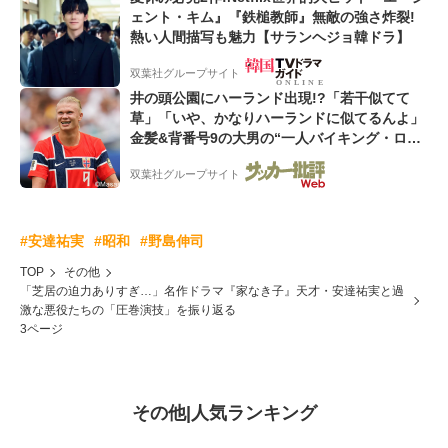
ェント・キム』『鉄槌教師』無敵の強さ炸裂!
熱い人間描写も魅力【サランヘジョ韓ドラ】
双葉社グループサイト
井の頭公園にハーランド出現!?「若干似てて
草」「いや、かなりハーランドに似てるんよ」
金髪&背番号9の大男の“一人バイキング・ロ
ー”映像が話題!「元気をもらった」
双葉社グループサイト
#安達祐実
#昭和
#野島伸司
TOP
その他
「芝居の迫力ありすぎ…」名作ドラマ『家なき子』天才・安達祐実と過
激な悪役たちの「圧巻演技」を振り返る
3ページ
その他
|
人気ランキング