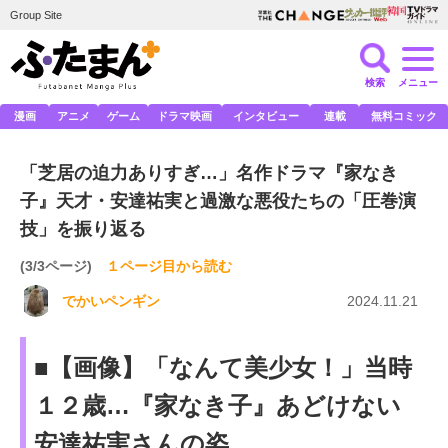
Group Site
検索
メニュー
漫画
アニメ
ゲーム
ドラマ映画
インタビュー
連載
無料コミック
「芝居の迫力ありすぎ…」名作ドラマ『家なき
子』天才・安達祐実と過激な悪役たちの「圧巻演
技」を振り返る
(3/3ページ)
１ページ目から読む
でかいペンギン
2024.11.21
■【画像】「なんて美少女！」当時
１２歳…『家なき子』あどけない
安達祐実さんの姿