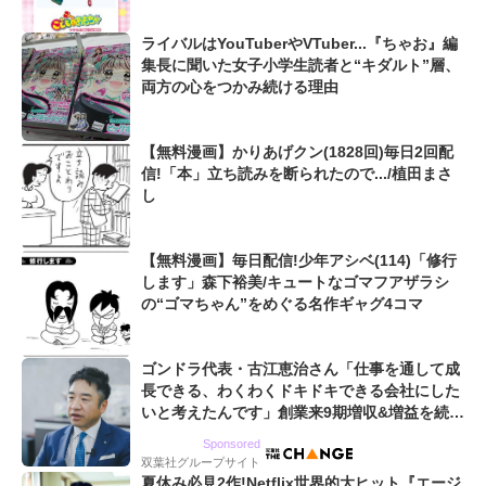
ライバルはYouTuberやVTuber...『ちゃお』編
集長に聞いた女子小学生読者と“キダルト”層、
両方の心をつかみ続ける理由
【無料漫画】かりあげクン(1828回)毎日2回配
信!「本」立ち読みを断られたので.../植田まさ
し
【無料漫画】毎日配信!少年アシベ(114)「修行
します」森下裕美/キュートなゴマフアザラシ
の“ゴマちゃん”をめぐる名作ギャグ4コマ
ゴンドラ代表・古江恵治さん「仕事を通して成
長できる、わくわくドキドキできる会社にした
いと考えたんです」創業来9期増収&増益を続け
るWebマーケティング会社のアイデンティティ
Sponsored
双葉社グループサイト
夏休み必見2作!Netflix世界的大ヒット『エージ