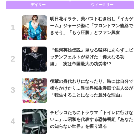
デイリー
ウィークリー
明日花キララ、美バストむき出し『イカゲ
ーム』ジャージ姿に「フロントマン籠絡で
きそう」「もう圧勝」とファン興奮
『銀河英雄伝説』単なる猛将にあらず…ビ
ッテンフェルトが挙げた「偉大なる功
績」 実は帝国最大の功労者!?
後輩の身代わりになったり、時には自分で
術をかけたり…異世界転生漫画で主人公が
「転生することになった意外な理由」
チビッコたちにトラウマ「トイレに行けな
い…」…昭和を代表する恐怖番組『あなた
の知らない世界』を振り返る