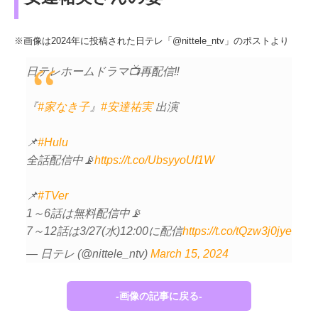
※画像は2024年に投稿された日テレ「@nittele_ntv」のポストより
日テレホームドラマ📺再配信‼️
『
#家なき子
』
#安達祐実
出演
📌
#Hulu
全話配信中📡
https://t.co/UbsyyoUf1W
📌
#TVer
1～6話は無料配信中📡
7～12話は3/27(水)12:00に配信
https://t.co/tQzw3j0jye
— 日テレ (@nittele_ntv)
March 15, 2024
-画像の記事に戻る-