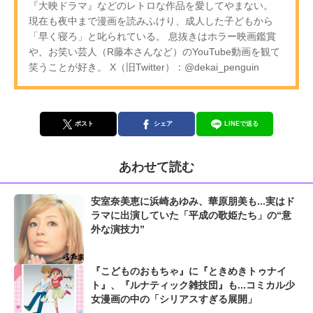
『大映ドラマ』などのレトロな作品を愛してやまない。
現在も夜中まで漫画を読みふけり、成人した子どもから
「早く寝ろ」と叱られている。 息抜きはホラー映画鑑賞
や、お笑い芸人（R藤本さんなど）のYouTube動画を観て
笑うことが好き。 X（旧Twitter）：@dekai_penguin
ポスト
シェア
LINEで送る
あわせて読む
安室奈美恵に浜崎あゆみ、華原朋美も...実はド
ラマに出演していた「平成の歌姫たち」の“意
外な演技力”
『こどものおもちゃ』に『ときめきトゥナイ
ト』、『ルナティック雑技団』も...コミカル少
女漫画の中の「シリアスすぎる展開」