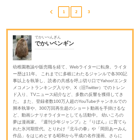
1
2
3
でかいぺんぎん
でかいペンギン
幼稚園教諭や販売職を経て、Webライターに転身。ライタ
ー歴は11年。 これまでに多岐にわたるジャンルで各300記
事以上を執筆し、読者の共感を呼ぶ切り口でYahoo!エンタ
メコメントランキング入りや、X（旧Twitter）でのトレン
ド入り、TVニュース紹介など、多数の反響を獲得してき
た。 また、登録者数100万人超のYouTubeチャンネルでの
脚本執筆や、300万回再生超のショート動画を手掛けるな
ど、動画シナリオライターとしても活動中。 幼いころの
夢は漫画家。『週刊少年ジャンプ』と『りぼん』に育てら
れた氷河期世代。とりわけ『北斗の拳』や「岡田あーみん
作品」をはじめとする昭和から平成の名作漫画、さらに