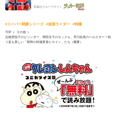
ー”映像が話題!「元気をもらった」
双葉社グループサイト
#スーパー戦隊シリーズ
#仮面ライダー
#特撮
TOP
その他
志穂美悦子のビジンダー、岡田京子のタックル、早川絵美のベルスター！戦
う姿も美しい「昭和の特撮変身ヒロイン」たち（概要）