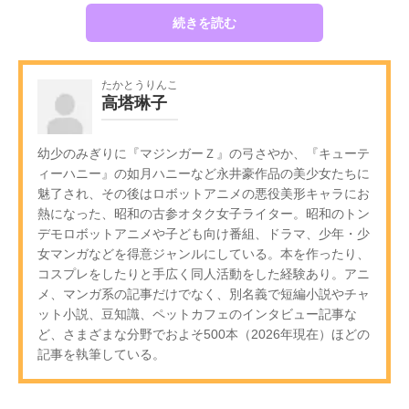
続きを読む
たかとうりんこ
高塔琳子
幼少のみぎりに『マジンガーＺ』の弓さやか、『キューテ
ィーハニー』の如月ハニーなど永井豪作品の美少女たちに
魅了され、その後はロボットアニメの悪役美形キャラにお
熱になった、昭和の古参オタク女子ライター。昭和のトン
デモロボットアニメや子ども向け番組、ドラマ、少年・少
女マンガなどを得意ジャンルにしている。本を作ったり、
コスプレをしたりと手広く同人活動をした経験あり。アニ
メ、マンガ系の記事だけでなく、別名義で短編小説やチャ
ット小説、豆知識、ペットカフェのインタビュー記事な
ど、さまざまな分野でおよそ500本（2026年現在）ほどの
記事を執筆している。