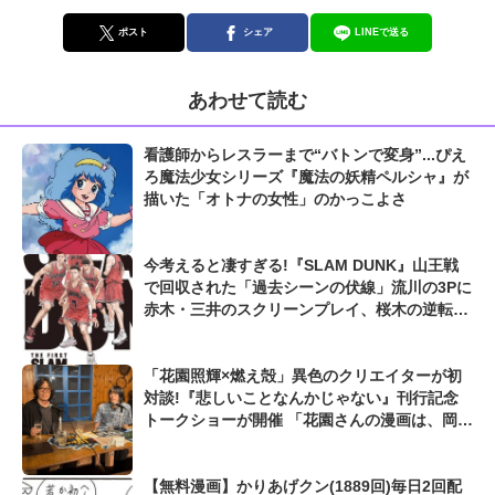
ポスト
シェア
LINEで送る
あわせて読む
看護師からレスラーまで“バトンで変身”...ぴえ
ろ魔法少女シリーズ『魔法の妖精ペルシャ』が
描いた「オトナの女性」のかっこよさ
今考えると凄すぎる!『SLAM DUNK』山王戦
で回収された「過去シーンの伏線」流川の3Pに
赤木・三井のスクリーンプレイ、桜木の逆転シ
ュートも...
「花園照輝×燃え殻」異色のクリエイターが初
対談!『悲しいことなんかじゃない』刊行記念
トークショーが開催 「花園さんの漫画は、岡崎
京子に似たものを感じた」
【無料漫画】かりあげクン(1889回)毎日2回配