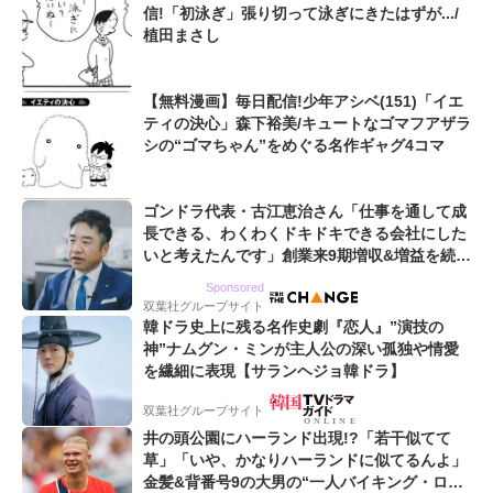
信!「初泳ぎ」張り切って泳ぎにきたはずが.../
植田まさし
【無料漫画】毎日配信!少年アシベ(151)「イエ
ティの決心」森下裕美/キュートなゴマフアザラ
シの“ゴマちゃん”をめぐる名作ギャグ4コマ
ゴンドラ代表・古江恵治さん「仕事を通して成
長できる、わくわくドキドキできる会社にした
いと考えたんです」創業来9期増収&増益を続け
るWebマーケティング会社のアイデンティティ
Sponsored
双葉社グループサイト
韓ドラ史上に残る名作史劇『恋人』”演技の
神”ナムグン・ミンが主人公の深い孤独や情愛
を繊細に表現【サランヘジョ韓ドラ】
双葉社グループサイト
井の頭公園にハーランド出現!?「若干似てて
草」「いや、かなりハーランドに似てるんよ」
金髪&背番号9の大男の“一人バイキング・ロ