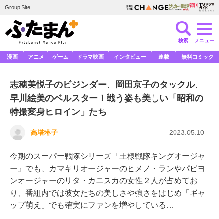
Group Site
検索
メニュー
漫画
アニメ
ゲーム
ドラマ映画
インタビュー
連載
無料コミック
志穂美悦子のビジンダー、岡田京子のタックル、
早川絵美のベルスター！戦う姿も美しい「昭和の
特撮変身ヒロイン」たち
高塔琳子
2023.05.10
今期のスーパー戦隊シリーズ『王様戦隊キングオージャ
ー』でも、カマキリオージャーのヒメノ・ランやパピヨ
ンオージャーのリタ・カニスカの女性２人が占めてお
り、番組内では彼女たちの美しさや強さをはじめ「ギャ
ップ萌え」でも確実にファンを増やしている…