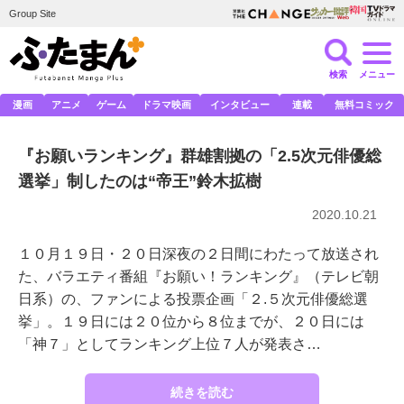
Group Site
検索
メニュー
漫画
アニメ
ゲーム
ドラマ映画
インタビュー
連載
無料コミック
『お願いランキング』群雄割拠の「2.5次元俳優総
選挙」制したのは“帝王”鈴木拡樹
2020.10.21
１０月１９日・２０日深夜の２日間にわたって放送され
た、バラエティ番組『お願い！ランキング』（テレビ朝
日系）の、ファンによる投票企画「２.５次元俳優総選
挙」。１９日には２０位から８位までが、２０日には
「神７」としてランキング上位７人が発表さ…
続きを読む