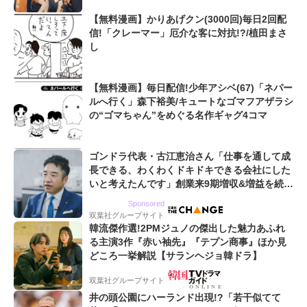
【無料漫画】かりあげクン(3000回)毎日2回配
信!「クレーマー」厄介な客に対抗!?/植田まさ
し
【無料漫画】毎日配信!少年アシベ(67)「ネパー
ルへ行く」森下裕美/キュートなゴマフアザラシ
の“ゴマちゃん”をめぐる名作ギャグ4コマ
ゴンドラ代表・古江恵治さん「仕事を通して成
長できる、わくわくドキドキできる会社にした
いと考えたんです」創業来9期増収&増益を続け
るWebマーケティング会社のアイデンティティ
Sponsored
双葉社グループサイト
韓流傑作選!2PMジュノの傑出した魅力あふれ
る主演3作『赤い袖先』『テプン商事』ほか見
どころ一挙解説【サランヘジョ韓ドラ】
双葉社グループサイト
井の頭公園にハーランド出現!?「若干似てて