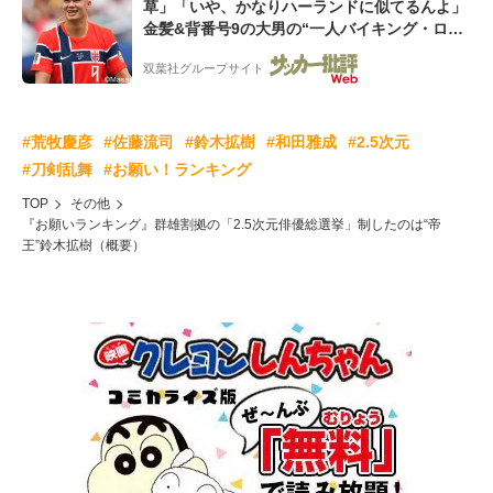
草」「いや、かなりハーランドに似てるんよ」
金髪&背番号9の大男の“一人バイキング・ロ
ー”映像が話題!「元気をもらった」
双葉社グループサイト
#荒牧慶彦
#佐藤流司
#鈴木拡樹
#和田雅成
#2.5次元
#刀剣乱舞
#お願い！ランキング
TOP
その他
『お願いランキング』群雄割拠の「2.5次元俳優総選挙」制したのは“帝
王”鈴木拡樹（概要）