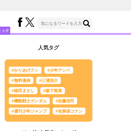
ミック
人気タグ
#かりあげクン
#少年アシベ
#無料漫画
#三浦涼介
#植田まさし
#森下裕美
#機動戦士ガンダム
#佐藤流司
#週刊少年ジャンプ
#名探偵コナン