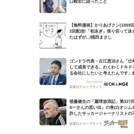
口毅宏に語ったこと
【無料漫画】かりあげクン(1889回
2回配信!「初泳ぎ」張り切って泳
たはずが.../植田まさし
ゴンドラ代表・古江恵治さん「仕
して成長できる、わくわくドキド
る会社にしたいと考えたんです」
9期増収&増益を続けるWebマー
Sponsored
グ会社のアイデンティティ
双葉社グループサイト
後藤健生の「蹴球放浪記」第327
S一さんの思い出」の巻(2)オシム
許したサッカージャーナリストの
な人徳。全州のはずが原州へ? 愛
双葉社グループサイト
男の“大迷子”伝説