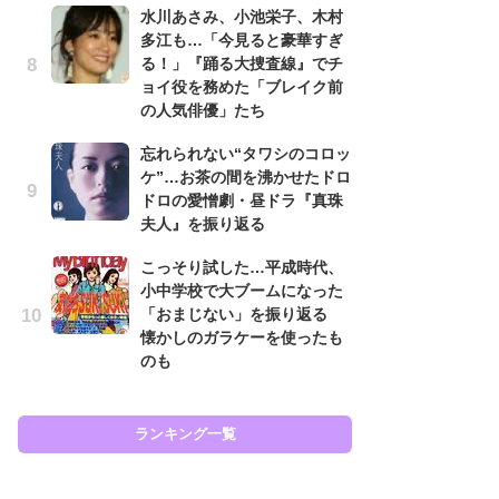
水川あさみ、小池栄子、木村
も
多江も…「今見ると豪華すぎ
る！」『踊る大捜査線』でチ
『
ョイ役を務めた「ブレイク前
超
の人気俳優」たち
ち
さ
忘れられない“タワシのコロッ
ケ”…お茶の間を沸かせたドロ
す
ドロの愛憎劇・昼ドラ『真珠
う
夫人』を振り返る
『踊
終
こっそり試した…平成時代、
小中学校で大ブームになった
チ
「おまじない」を振り返る
イ
懐かしのガラケーを使ったも
代
のも
知
ランキング一覧
ラン