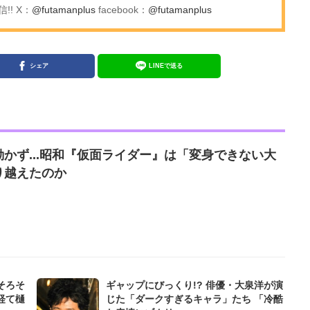
! X：
@futamanplus
facebook：
@futamanplus
シェア
LINEで送る
かず...昭和『仮面ライダー』は「変身できない大
り越えたのか
そろそ
ギャップにびっくり!? 俳優・大泉洋が演
経て樋
じた「ダークすぎるキャラ」たち 「冷酷