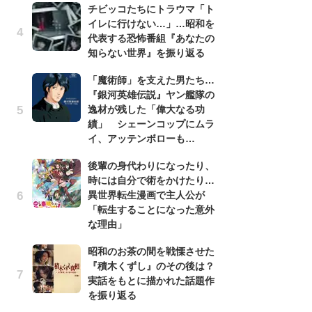
チビッコたちにトラウマ「ト
昭
イレに行けない…」…昭和を
『
代表する恐怖番組『あなたの
実
知らない世界』を振り返る
を
「魔術師」を支えた男たち…
『
『銀河英雄伝説』ヤン艦隊の
け
逸材が残した「偉大なる功
え
績」 シェーンコップにムラ
の
イ、アッテンボローも…
ナ
後輩の身代わりになったり、
「
時には自分で術をかけたり…
『
異世界転生漫画で主人公が
逸
「転生することになった意外
績
な理由」
イ
昭和のお茶の間を戦慄させた
あ
『積木くずし』のその後は？
『
実話をもとに描かれた話題作
ラ
を振り返る
面
ラ