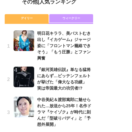
その他
|
人気ランキング
デイリー
ウィークリー
明日花キララ、美バストむき
『
出し『イカゲーム』ジャージ
に
姿に「フロントマン籠絡でき
が
そう」「もう圧勝」とファン
実
興奮
明
『銀河英雄伝説』単なる猛将
出
にあらず…ビッテンフェルト
姿
が挙げた「偉大なる功績」
そ
実は帝国最大の功労者!?
興
中谷美紀＆渡部篤郎に魅せら
『
れた…放送から25年！名作ド
れ
ラマ『ケイゾク』が時代に刻
真
んだ「型破りバディ」と「予
ド
想外展開」
当