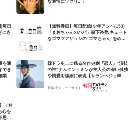
な表情にゾクリ...」
)毎日
【無料漫画】毎日配信!少年アシベ(153)
ぎにき
「まおちゃんのパパ」森下裕美/キュート
なゴマフアザラシの“ゴマちゃん”をめぐ
る名作ギャグ4コマ
事を通
韓ドラ史上に残る名作史劇『恋人』”演技
キでき
の神”ナムグン・ミンが主人公の深い孤独
創業来
や情愛を繊細に表現【サランヘジョ韓ド
ケティン
ラ】
双葉社グループサイト
回「T村
も心を
不思議
すべき