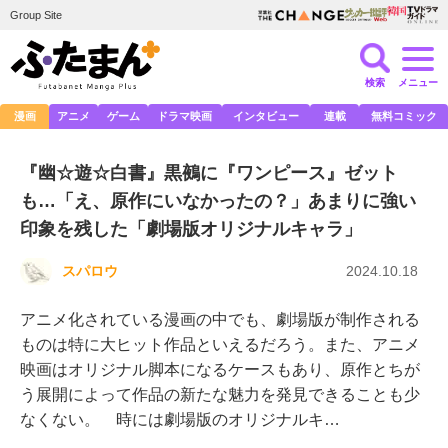
Group Site
検索
メニュー
漫画
アニメ
ゲーム
ドラマ映画
インタビュー
連載
無料コミック
『幽☆遊☆白書』黒鵺に『ワンピース』ゼット
も…「え、原作にいなかったの？」あまりに強い
印象を残した「劇場版オリジナルキャラ」
スパロウ
2024.10.18
アニメ化されている漫画の中でも、劇場版が制作される
ものは特に大ヒット作品といえるだろう。また、アニメ
映画はオリジナル脚本になるケースもあり、原作とちが
う展開によって作品の新たな魅力を発見できることも少
なくない。 時には劇場版のオリジナルキ…