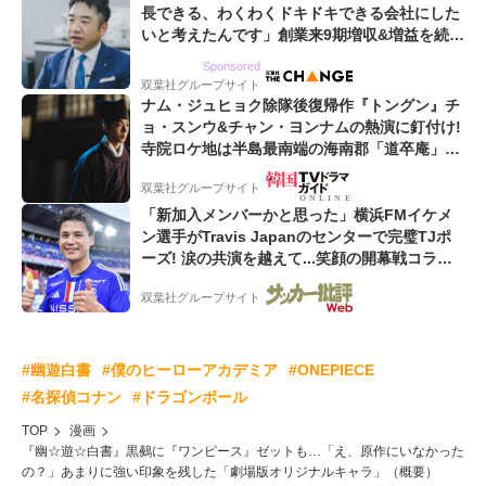
長できる、わくわくドキドキできる会社にした
いと考えたんです」創業来9期増収&増益を続け
るWebマーケティング会社のアイデンティティ
Sponsored
双葉社グループサイト
ナム・ジュヒョク除隊後復帰作『トングン』チ
ョ・スンウ&チャン・ヨンナムの熱演に釘付け!
寺院ロケ地は半島最南端の海南郡「道卒庵」
【韓ドラから始める韓国旅行】
双葉社グループサイト
「新加入メンバーかと思った」横浜FMイケメ
ン選手がTravis Japanのセンターで完璧TJポ
ーズ! 涙の共演を越えて...笑顔の開幕戦コラボ
動画が話題沸騰!
双葉社グループサイト
#幽遊白書
#僕のヒーローアカデミア
#ONEPIECE
#名探偵コナン
#ドラゴンボール
TOP
漫画
『幽☆遊☆白書』黒鵺に『ワンピース』ゼットも…「え、原作にいなかった
の？」あまりに強い印象を残した「劇場版オリジナルキャラ」（概要）