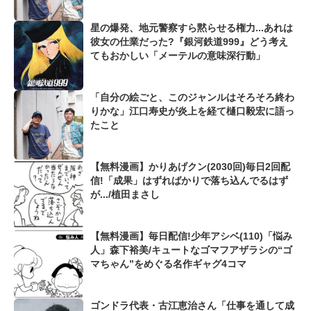
星の爆発、地元警察すら黙らせる権力...あれは
彼女の仕業だった?『銀河鉄道999』どう考え
てもおかしい「メーテルの意味深行動」
「自分の絵ごと、このジャンルはそろそろ終わ
りかな」江口寿史が炎上を経て樋口毅宏に語っ
たこと
【無料漫画】かりあげクン(2030回)毎日2回配
信!「成果」はずればかりで落ち込んでるはず
が.../植田まさし
【無料漫画】毎日配信!少年アシベ(110)「悩み
人」森下裕美/キュートなゴマフアザラシの“ゴ
マちゃん”をめぐる名作ギャグ4コマ
ゴンドラ代表・古江恵治さん「仕事を通して成