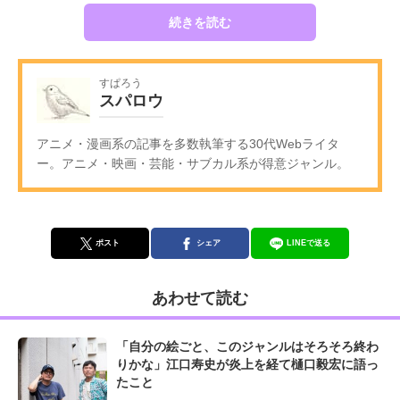
続きを読む
すぱろう
スパロウ
アニメ・漫画系の記事を多数執筆する30代Webライタ
ー。アニメ・映画・芸能・サブカル系が得意ジャンル。
ポスト
シェア
LINEで送る
あわせて読む
「自分の絵ごと、このジャンルはそろそろ終わ
りかな」江口寿史が炎上を経て樋口毅宏に語っ
たこと