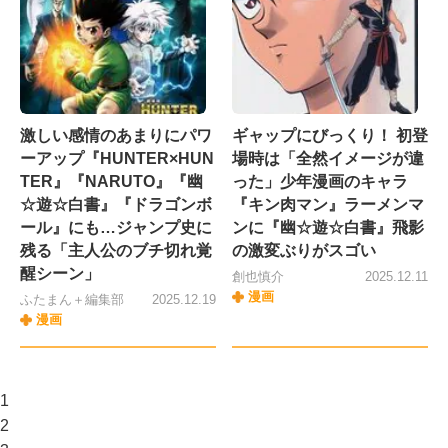
激しい感情のあまりにパワ
ギャップにびっくり！ 初登
ーアップ『HUNTER×HUN
場時は「全然イメージが違
TER』『NARUTO』『幽
った」少年漫画のキャラ
☆遊☆白書』『ドラゴンボ
『キン肉マン』ラーメンマ
ール』にも…ジャンプ史に
ンに『幽☆遊☆白書』飛影
残る「主人公のブチ切れ覚
の激変ぶりがスゴい
醒シーン」
創也慎介
2025.12.11
漫画
ふたまん＋編集部
2025.12.19
漫画
1
2