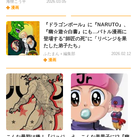
海狸こう平
2026.03.05
漫画
『ドラゴンボール』に『NARUTO』、
『幽☆遊☆白書』にも…バトル漫画に
登場する“師匠の死”に「リベンジを果
たした弟子たち」
ふたまん＋編集部
2026.02.12
漫画
こんな最期は嫌！『ジョジ
え、こんな美男子に!?『幽