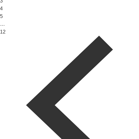
3
4
5
…
12