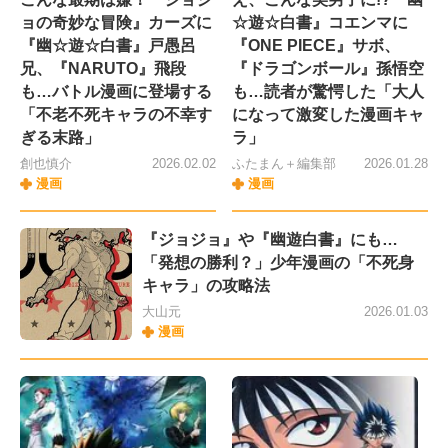
ョの奇妙な冒険』カーズに
☆遊☆白書』コエンマに
『幽☆遊☆白書』戸愚呂
『ONE PIECE』サボ、
兄、『NARUTO』飛段
『ドラゴンボール』孫悟空
も…バトル漫画に登場する
も…読者が驚愕した「大人
「不老不死キャラの不幸す
になって激変した漫画キャ
ぎる末路」
ラ」
創也慎介
2026.02.02
ふたまん＋編集部
2026.01.28
漫画
漫画
『ジョジョ』や『幽遊白書』にも…
「発想の勝利？」少年漫画の「不死身
キャラ」の攻略法
大山元
2026.01.03
漫画