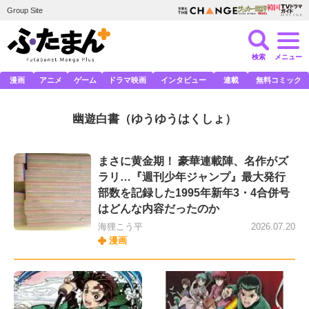
Group Site
検索
メニュー
漫画
アニメ
ゲーム
ドラマ映画
インタビュー
連載
無料コミック
幽遊白書
（ゆうゆうはくしょ）
まさに黄金期！ 豪華連載陣、名作がズ
ラリ…『週刊少年ジャンプ』最大発行
部数を記録した1995年新年3・4合併号
はどんな内容だったのか
海狸こう平
2026.07.20
漫画