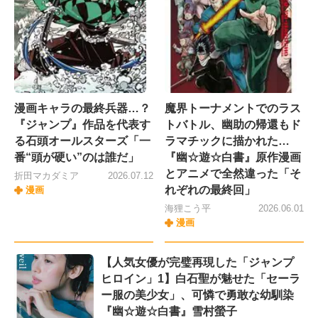
漫画キャラの最終兵器…？
魔界トーナメントでのラス
『ジャンプ』作品を代表す
トバトル、幽助の帰還もド
る石頭オールスターズ「一
ラマチックに描かれた…
番“頭が硬い”のは誰だ」
『幽☆遊☆白書』原作漫画
とアニメで全然違った「そ
折田マカダミア
2026.07.12
れぞれの最終回」
漫画
海狸こう平
2026.06.01
漫画
【人気女優が完璧再現した「ジャンプ
ヒロイン」1】白石聖が魅せた「セーラ
ー服の美少女」、可憐で勇敢な幼馴染
『幽☆遊☆白書』雪村螢子