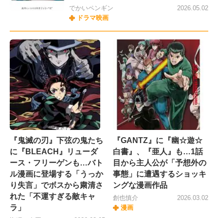
でかいペンギン
2026.05.02
ドラマ映画
『鬼滅の刃』下弦の鬼たち
『GANTZ』に『幽☆遊☆
に『BLEACH』リューダ
白書』、『亜人』も…1話
ース・フリーゲンも…バト
目から主人公が「予想外の
ル漫画に登場する「うっか
事態」に遭遇するショッキ
り失言」でボスから粛清さ
ングな漫画作品
れた「不運すぎる敵キャ
創也慎介
2026.03.02
ラ」
漫画