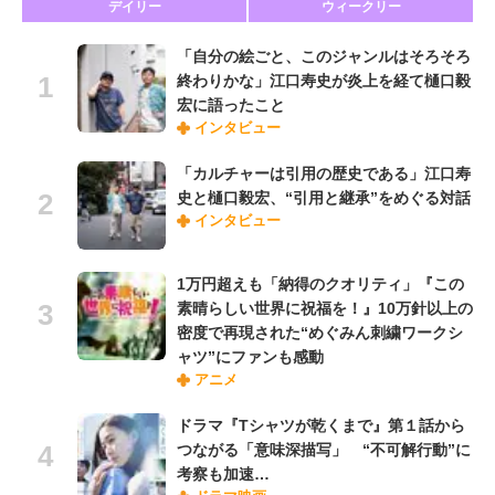
デイリー
ウィークリー
「自分の絵ごと、このジャンルはそろそろ
終わりかな」江口寿史が炎上を経て樋口毅
宏に語ったこと
インタビュー
「カルチャーは引用の歴史である」江口寿
史と樋口毅宏、“引用と継承”をめぐる対話
インタビュー
1万円超えも「納得のクオリティ」『この
素晴らしい世界に祝福を！』10万針以上の
密度で再現された“めぐみん刺繍ワークシ
ャツ”にファンも感動
アニメ
ドラマ『Tシャツが乾くまで』第１話から
つながる「意味深描写」 “不可解行動”に
考察も加速…