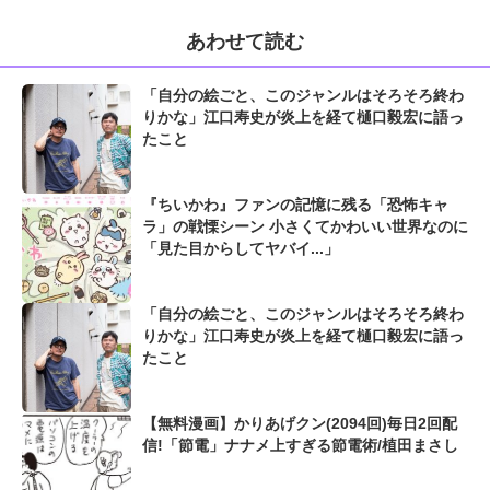
あわせて読む
「自分の絵ごと、このジャンルはそろそろ終わ
りかな」江口寿史が炎上を経て樋口毅宏に語っ
たこと
『ちいかわ』ファンの記憶に残る「恐怖キャ
ラ」の戦慄シーン 小さくてかわいい世界なのに
「見た目からしてヤバイ...」
「自分の絵ごと、このジャンルはそろそろ終わ
りかな」江口寿史が炎上を経て樋口毅宏に語っ
たこと
【無料漫画】かりあげクン(2094回)毎日2回配
信!「節電」ナナメ上すぎる節電術/植田まさし