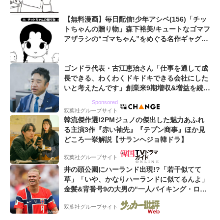
【無料漫画】毎日配信!少年アシベ(156)「チッ
トちゃんの贈り物」森下裕美/キュートなゴマフ
アザラシの“ゴマちゃん”をめぐる名作ギャグ4
コマ
ゴンドラ代表・古江恵治さん「仕事を通して成
長できる、わくわくドキドキできる会社にした
いと考えたんです」創業来9期増収&増益を続け
るWebマーケティング会社のアイデンティティ
Sponsored
双葉社グループサイト
韓流傑作選!2PMジュノの傑出した魅力あふれ
る主演3作『赤い袖先』『テプン商事』ほか見
どころ一挙解説【サランヘジョ韓ドラ】
双葉社グループサイト
井の頭公園にハーランド出現!?「若干似てて
草」「いや、かなりハーランドに似てるんよ」
金髪&背番号9の大男の“一人バイキング・ロ
ー”映像が話題!「元気をもらった」
双葉社グループサイト