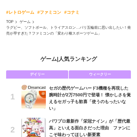
#レトロゲーム
#ファミコン
#コナミ
TOP
ゲーム
ラグビー、ソフトボール、トライアスロン…パリ五輪前に思い出したい！発
売が早すぎた？ファミコンの「変わり種スポーツゲーム」
ゲーム
|
人気ランキング
デイリー
ウィークリー
セガの歴代ゲームハード3機種を再現した
腕時計が2万7500円で登場！ 懐かしさを覚
えるセガっ子も歓喜「使うのもったいな
い」
パワプロ最新作「栄冠ナイン」が「歴代最
高」といえる面白さだった理由 ファンに
こそ味わってほしい新要素