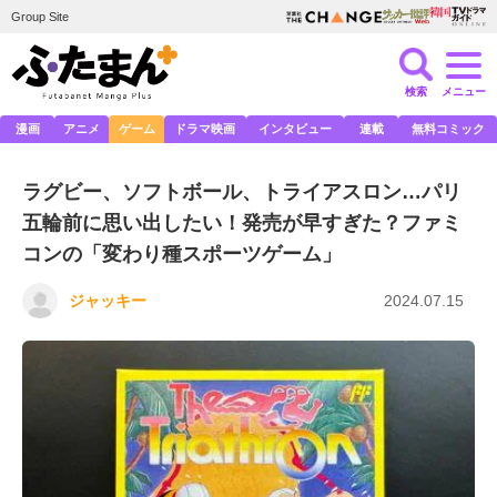
Group Site
検索
メニュー
漫画
アニメ
ゲーム
ドラマ映画
インタビュー
連載
無料コミック
ラグビー、ソフトボール、トライアスロン…パリ
五輪前に思い出したい！発売が早すぎた？ファミ
コンの「変わり種スポーツゲーム」
ジャッキー
2024.07.15