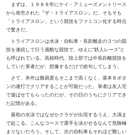
まずは、１９８８年にケイ・アミューズメントリース
から発売された『ザ・トライアスロン』だ。そもそも
「トライアスロン」という競技をファミコン化する時点
で驚きだ。
トライアスロンは水泳・自転車・長距離走の３つの競
技を連続して行う過酷な競技で、ゆえに“鉄人レース”と
も呼ばれている。高校時代、陸上部では中長距離競技を
していた筆者だが、想像するだけで絶句してしまう。
さて、本作は難易度もそこまで高くなく、基本Ｂボタ
ンの連打でクリアすることが可能だった。筆者は友人宅
で遊ばせてもらったのだが、その日のうちにクリアでき
た記憶がある。
最初の水泳ではなぜかクラゲが出現するうえ、大渦ま
で起こる。こんなコースで選手を泳がせるなんて危険極
まりないだろう。そして、次の自転車もそれほど難しい