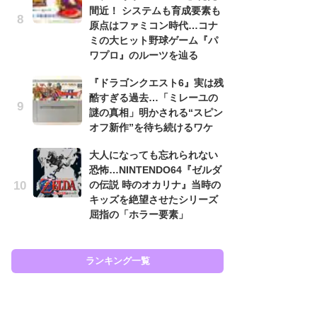
間近！ システムも育成要素も
フ
原点はファミコン時代…コナ
ミの大ヒット野球ゲーム『パ
大
ワプロ』のルーツを辿る
恐怖
の
『ドラゴンクエスト6』実は残
キ
酷すぎる過去…「ミレーユの
屈
謎の真相」明かされる“スピン
オフ新作”を待ち続けるワケ
癒
イ
大人になっても忘れられない
や
恐怖…NINTENDO64『ゼルダ
せ
の伝説 時のオカリナ』当時の
キッズを絶望させたシリーズ
『
屈指の「ホラー要素」
ト
ー
説
と
ランキング一覧
ラン