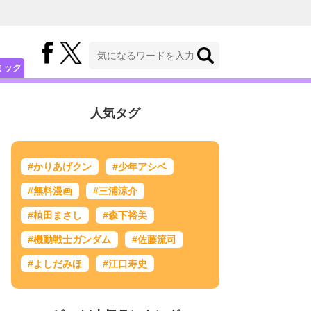
ミック
人気タグ
#かりあげクン
#少年アシベ
#無料漫画
#三浦涼介
#植田まさし
#森下裕美
#機動戦士ガンダム
#佐藤流司
#よしだみほ
#江口寿史