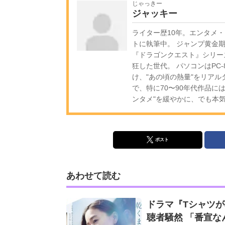
じゃっきー
ジャッキー
ライター歴10年。エンタメ
トに執筆中。 ジャンプ黄金
『ドラゴンクエスト』シリー
狂した世代。 パソコンはPC
け、"あの頃の熱量"をリア
で、特に70〜90年代作品に
ンタメ"を緩やかに、でも本
ポスト
あわせて読む
ドラマ『Tシャツ
聴者騒然 「番宣なん