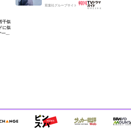
双葉社グループサイト
若干似
ドに似
“一人
元気を