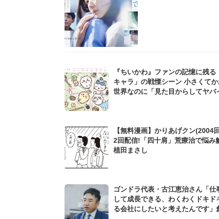
『ちいかわ』ファンの記憶に残る
キャラ」の戦慄シーン 小さくてか
世界なのに「見た目からしてヤバイ.
【無料漫画】かりあげクン(2004回
2回配信!「四十肩」荒療治で悩み解
植田まさし
ゴンドラ代表・古江恵治さん「仕
して成長できる、わくわくドキド
る会社にしたいと考えたんです」
9期増収&増益を続けるWebマー