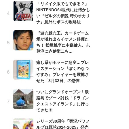
「リメイク版でもできる？」
滅
NINTENDO64世代には懐かし
モ
い『ゼルダの伝説 時のオカリ
ル
ナ』意外なボスの攻略法
で
『遊☆戯☆王』カードゲーム
「
愛が溢れ出るイケメン俳優た
ね
ち！ 松坂桃李に中島健人、志
ド
尊淳に赤楚衛二も…
ッ
ド
癒し系がホラーに急変…プレ
イステーション『ぼくのなつ
『
やすみ』プレイヤーを震撼さ
オ
せた「8月32日」の恐怖
く
熱
ついにグランドオープン！淡
出
路島でゾーマ討伐「ドラゴン
クエストアイランド」に行っ
悲
てきた!!!
う
ボ
シリーズ30周年『実況パワフ
「
ルプロ野球2024-2025』発売
マ