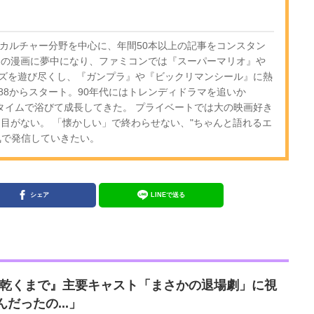
・カルチャー分野を中心に、年間50本以上の記事をコンスタン
期の漫画に夢中になり、ファミコンでは『スーパーマリオ』や
ズを遊び尽くし、『ガンプラ』や『ビックリマンシール』に熱
-88からスタート。90年代にはトレンディドラマを追いか
ルタイムで浴びて成長してきた。 プライベートでは大の映画好き
は目がない。 「懐かしい」で終わらせない、"ちゃんと語れるエ
気で発信していきたい。
シェア
LINEで送る
が乾くまで』主要キャスト「まさかの退場劇」に視
だったの...」