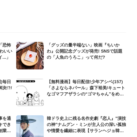
「恐怖
「グッズの量半端ない」映画『ちいか
わいい
わ』公開記念グッズが発売! SNSで話題
..」
の「人魚のうろこ」って何だ?
)毎日
【無料漫画】毎日配信!少年アシベ(157)
決!?/
「さよならネパール」森下裕美/キュート
なゴマフアザラシの“ゴマちゃん”をめぐ
る名作ギャグ4コマ
事を通
韓ドラ史上に残る名作史劇『恋人』”演技
キでき
の神”ナムグン・ミンが主人公の深い孤独
創業来
や情愛を繊細に表現【サランヘジョ韓ド
ケティン
ラ】