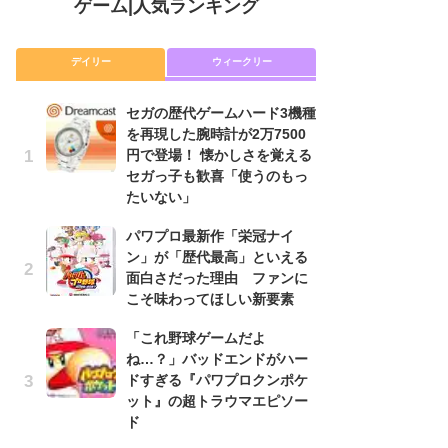
ゲーム
|
人気ランキング
デイリー
ウィークリー
セガの歴代ゲームハード3機種
セ
を再現した腕時計が2万7500
を
円で登場！ 懐かしさを覚える
円
セガっ子も歓喜「使うのもっ
セ
たいない」
た
パワプロ最新作「栄冠ナイ
「
ン」が「歴代最高」といえる
NI
面白さだった理由 ファンに
い
こそ味わってほしい新要素
ナ
「これ野球ゲームだよ
パ
ね…？」バッドエンドがハー
ン
ドすぎる『パワプロクンポケ
面
ット』の超トラウマエピソー
こ
ド
P