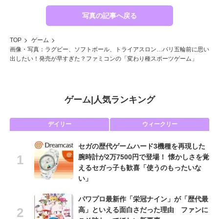
写真の記事へ戻る
TOP
ゲーム
画像・写真：ラグビー、ソフトボール、トライアスロン…パリ五輪前に思い
出したい！発売が早すぎた？ファミコンの「変わり種スポーツゲーム」
ゲーム
|
人気ランキング
デイリー
ウィークリー
セガの歴代ゲームハード3機種を再現した
腕時計が2万7500円で登場！ 懐かしさを覚
えるセガっ子も歓喜「使うのもったいな
い」
パワプロ最新作「栄冠ナイン」が「歴代最
高」といえる面白さだった理由 ファンに