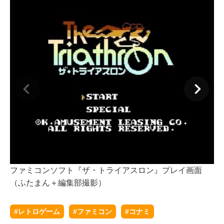
ファミコンソフト『ザ・トライアスロン』プレイ画面
フ
（ふたまん＋編集部撮影）
（
#レトロゲーム
#ファミコン
#コナミ