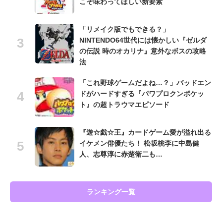
こそ味わってほしい新要素
「リメイク版でもできる？」
NINTENDO64世代には懐かしい『ゼルダ
の伝説 時のオカリナ』意外なボスの攻略
法
「これ野球ゲームだよね…？」バッドエン
ドがハードすぎる『パワプロクンポケッ
ト』の超トラウマエピソード
『遊☆戯☆王』カードゲーム愛が溢れ出る
イケメン俳優たち！ 松坂桃李に中島健
人、志尊淳に赤楚衛二も…
ランキング一覧