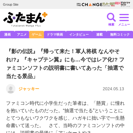
Group Site
検索
メニュー
漫画
アニメ
ゲーム
ドラマ映画
インタビュー
連載
無料コミック
『影の伝説』『帰って来た！軍人将棋 なんやそ
れ!?』『キャプテン翼』にも…今ではレア化!? フ
ァミコンソフトの説明書に書いてあった「抽選で
当たる景品」
ジャッキー
2024.05.13
ファミコン時代に小学生だった筆者は、「懸賞」に憧れ
を抱いていたものだった。“抽選で当たる”ということに
とてつもないワクワクを感じ、ハガキに拙い字で一生懸
命書いて送った。 さて、当時のファミコンソフトの中
には、説明書の最後に「アンケートやネ…