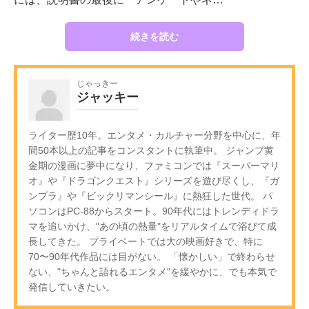
続きを読む
じゃっきー
ジャッキー
ライター歴10年。エンタメ・カルチャー分野を中心に、年
間50本以上の記事をコンスタントに執筆中。 ジャンプ黄
金期の漫画に夢中になり、ファミコンでは『スーパーマリ
オ』や『ドラゴンクエスト』シリーズを遊び尽くし、『ガ
ンプラ』や『ビックリマンシール』に熱狂した世代。 パ
ソコンはPC-88からスタート。90年代にはトレンディドラ
マを追いかけ、"あの頃の熱量"をリアルタイムで浴びて成
長してきた。 プライベートでは大の映画好きで、特に
70〜90年代作品には目がない。 「懐かしい」で終わらせ
ない、"ちゃんと語れるエンタメ"を緩やかに、でも本気で
発信していきたい。