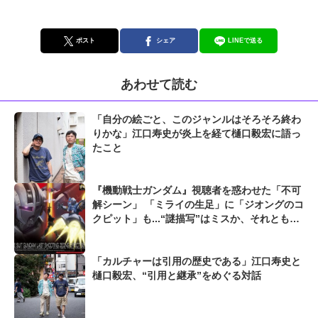
ポスト
シェア
LINEで送る
あわせて読む
「自分の絵ごと、このジャンルはそろそろ終わ
りかな」江口寿史が炎上を経て樋口毅宏に語っ
たこと
『機動戦士ガンダム』視聴者を惑わせた「不可
解シーン」 「ミライの生足」に「ジオングのコ
クピット」も...“謎描写”はミスか、それとも演
出か
「カルチャーは引用の歴史である」江口寿史と
樋口毅宏、“引用と継承”をめぐる対話