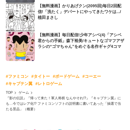
【無料漫画】かりあげクン(2095回)毎日2回配
信!「洗たく」デパートにやってきたワケは.../
植田まさし
【無料漫画】毎日配信!少年アシベ(4)「アシベ
君からの手紙」森下裕美/キュートなゴマフアザ
ラシの“ゴマちゃん”をめぐる名作ギャグ4コマ
#ファミコン
#タイトー
#ボードゲーム
#コーエー
#キャプテン翼
#レトロゲーム
TOP
ゲーム
『影の伝説』『帰って来た！軍人将棋 なんやそれ!?』『キャプテン翼』に
も…今ではレア化!? ファミコンソフトの説明書に書いてあった「抽選で当
たる景品」（概要）