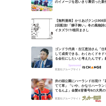
のイメージを思いきり裏切った新
メ4選
【無料漫画】かりあげクン(1908回
2回配信!「獅子舞い」冬の風物詩
イタズラ!?/植田まさし
ゴンドラ代表・古江恵治さん「仕
して成長できる、わくわくドキド
る会社にしたいと考えたんです」
9期増収&増益を続けるWebマー
Sponsored
グ会社のアイデンティティ
双葉社グループサイト
井の頭公園にハーランド出現!?「
てて草」「いや、かなりハーラン
てるんよ」金髪&背番号9の大男の
バイキング・ロー”映像が話題!「
双葉社グループサイト
もらった」