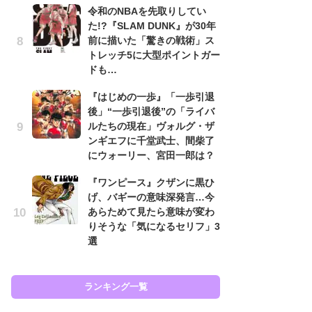
令和のNBAを先取りしてい
代
た!?『SLAM DUNK』が30年
加
前に描いた「驚きの戦術」ス
思
トレッチ5に大型ポイントガー
「
ドも…
て
『はじめの一歩』「一歩引退
上
後」“一歩引退後”の「ライバ
と
ルたちの現在」ヴォルグ・ザ
た
ンギエフに千堂武士、間柴了
原
にウォーリー、宮田一郎は？
闘
『ワンピース』クザンに黒ひ
ア
げ、バギーの意味深発言…今
の
あらためて見たら意味が変わ
りそうな「気になるセリフ」3
選
ラン
ランキング一覧