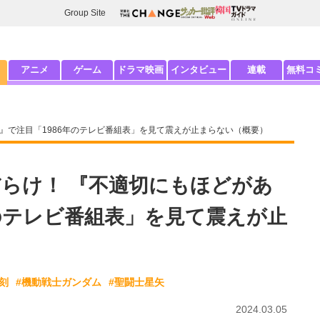
Group Site
アニメ
ゲーム
ドラマ映画
インタビュー
連載
無料コ
』で注目「1986年のテレビ番組表」を見て震えが止まらない（概要）
らけ！ 『不適切にもほどがあ
年のテレビ番組表」を見て震えが止
刻
#機動戦士ガンダム
#聖闘士星矢
2024.03.05