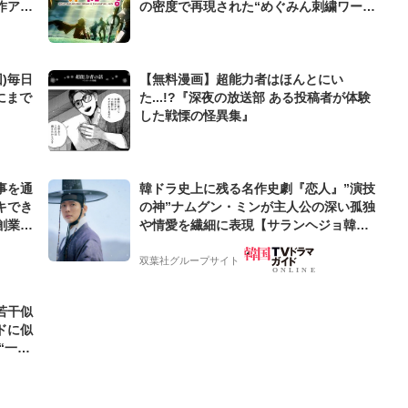
作アニ
の密度で再現された“めぐみん刺繍ワーク
シャツ”にファンも感動
)毎日
【無料漫画】超能力者はほんとにい
にまで
た...!?『深夜の放送部 ある投稿者が体験
した戦慄の怪異集』
事を通
韓ドラ史上に残る名作史劇『恋人』”演技
キでき
の神”ナムグン・ミンが主人公の深い孤独
創業来
や情愛を繊細に表現【サランヘジョ韓ド
ケティン
ラ】
双葉社グループサイト
若干似
ドに似
“一人
元気を