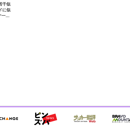
若干似
ドに似
“一人
元気を