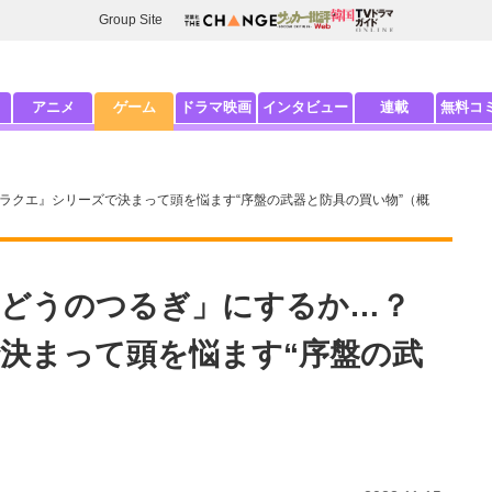
Group Site
アニメ
ゲーム
ドラマ映画
インタビュー
連載
無料コ
ラクエ』シリーズで決まって頭を悩ます“序盤の武器と防具の買い物”（概
「どうのつるぎ」にするか…？
決まって頭を悩ます“序盤の武