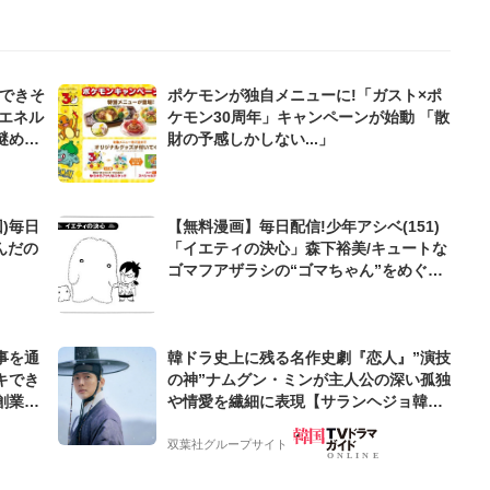
んできそ
ポケモンが独自メニューに!「ガスト×ポ
エネル
ケモン30周年」キャンペーンが始動 「散
謎めい
財の予感しかしない...」
)毎日
【無料漫画】毎日配信!少年アシベ(151)
んだの
「イエティの決心」森下裕美/キュートな
ゴマフアザラシの“ゴマちゃん”をめぐる
名作ギャグ4コマ
事を通
韓ドラ史上に残る名作史劇『恋人』”演技
キでき
の神”ナムグン・ミンが主人公の深い孤独
創業来
や情愛を繊細に表現【サランヘジョ韓ド
ケティン
ラ】
双葉社グループサイト