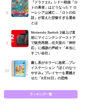
『ドラクエ2』シドー戦後「ロ
と
トの勇者」はどうなった？ ロ
ーレシアは滅亡…「ロトの伝
大
説」が迎えた悲惨すぎる運命
恐怖
とは
の
キ
Nintendo Switch 2値上げ直
屈
前にマイニンテンドーストア
で販売再開…任天堂の「神対
癒
応」に感謝の声続々「本当に
イ
すごい会社」
や
せ
癒し系がホラーに急変…プレ
イステーション『ぼくのなつ
ガ
やすみ』プレイヤーを震撼さ
ョ
せた「8月32日」の恐怖
ー
翼
ッ
ランキング一覧
ラン