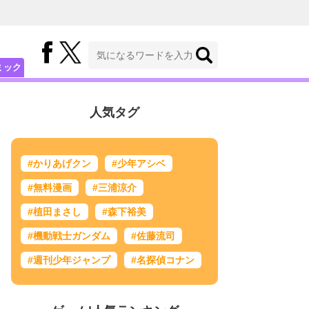
ミック
人気タグ
#かりあげクン
#少年アシベ
#無料漫画
#三浦涼介
#植田まさし
#森下裕美
#機動戦士ガンダム
#佐藤流司
#週刊少年ジャンプ
#名探偵コナン