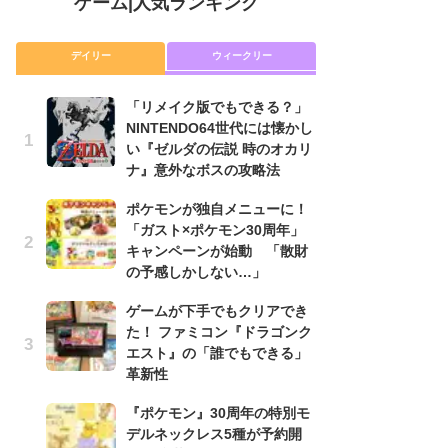
ゲーム
|
人気ランキング
デイリー
ウィークリー
「リメイク版でもできる？」
P
NINTENDO64世代には懐かし
滅
い『ゼルダの伝説 時のオカリ
モ
ナ』意外なボスの攻略法
ル
で
ポケモンが独自メニューに！
「ガスト×ポケモン30周年」
『
キャンペーンが始動 「散財
コ
の予感しかしない…」
限
「
ゲームが下手でもクリアでき
た！ ファミコン『ドラゴンク
「
エスト』の「誰でもできる」
NI
革新性
い
ナ
『ポケモン』30周年の特別モ
デルネックレス5種が予約開
悲