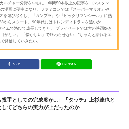
・カルチャー分野を中心に、年間50本以上の記事をコンスタン
期の漫画に夢中になり、ファミコンでは『スーパーマリオ』や
ズを遊び尽くし、『ガンプラ』や『ビックリマンシール』に熱
-88からスタート。90年代にはトレンディドラマを追いか
ルタイムで浴びて成長してきた。 プライベートでは大の映画好き
は目がない。 「懐かしい」で終わらせない、"ちゃんと語れるエ
気で発信していきたい。
シェア
LINEで送る
投手としての完成度か...」『タッチ』上杉達也と
としてどちらの実力が上だったのか