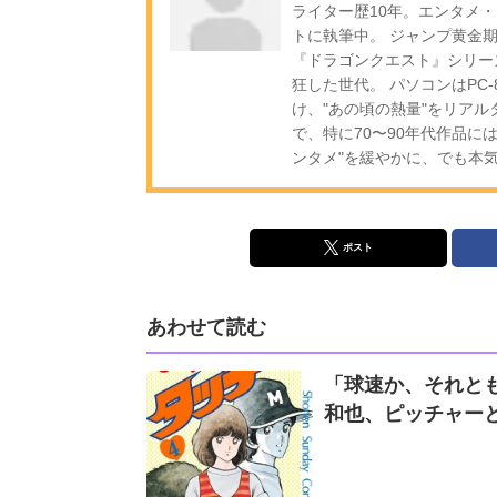
ライター歴10年。エンタメ
トに執筆中。 ジャンプ黄金
『ドラゴンクエスト』シリー
狂した世代。 パソコンはPC
け、"あの頃の熱量"をリア
で、特に70〜90年代作品に
ンタメ"を緩やかに、でも本
ポスト
あわせて読む
「球速か、それとも
和也、ピッチャー