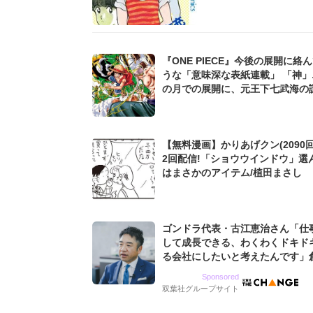
『ONE PIECE』今後の展開に絡
うな「意味深な表紙連載」 「神」
の月での展開に、元王下七武海の
た過去も...
【無料漫画】かりあげクン(2090回
2回配信!「ショウウインドウ」選
はまさかのアイテム/植田まさし
ゴンドラ代表・古江恵治さん「仕
して成長できる、わくわくドキド
る会社にしたいと考えたんです」
9期増収&増益を続けるWebマー
Sponsored
グ会社のアイデンティティ
双葉社グループサイト