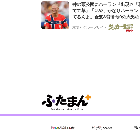
井の頭公園にハーランド出現!?「
てて草」「いや、かなりハーラン
てるんよ」金髪&背番号9の大男の
バイキング・ロー”映像が話題!「
双葉社グループサイト
もらった」