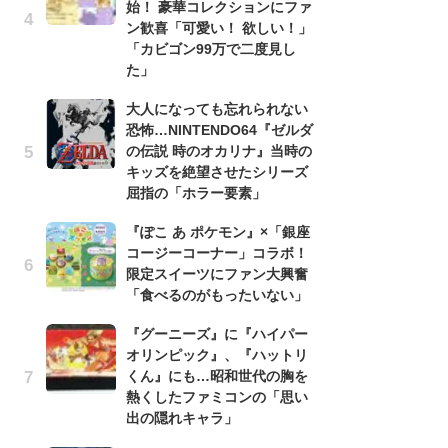
始！ 豪華コレクションにファ
う
ン歓喜「可愛い！ 欲しい！」
ボ
「カビゴン99万で二度見し
「
た」
マ
フ
大人になっても忘れられない
恐怖…NINTENDO64『ゼルダ
『
の伝説 時のオカリナ』当時の
オ
キッズを絶望させたシリーズ
く
屈指の「ホラー要素」
熱
出
『ぽこ あ ポケモン』×「銀座
コージーコーナー」コラボ！
「
限定スイーツにファン大興奮
ね
「食べるのがもったいない」
ド
ッ
『グーニーズ』に『ハイパー
ド
オリンピック』、『ハットリ
くん』にも…昭和世代の胸を
『
熱くしたファミコンの「思い
ト
出の隠れキャラ」
ー
説