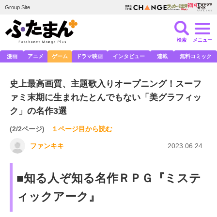
Group Site
検索
メニュー
漫画
アニメ
ゲーム
ドラマ映画
インタビュー
連載
無料コミック
史上最高画質、主題歌入りオープニング！スーフ
ァミ末期に生まれたとんでもない「美グラフィッ
ク」の名作3選
(2/2ページ)
１ページ目から読む
ファンキキ
2023.06.24
■知る人ぞ知る名作ＲＰＧ『ミステ
ィックアーク』