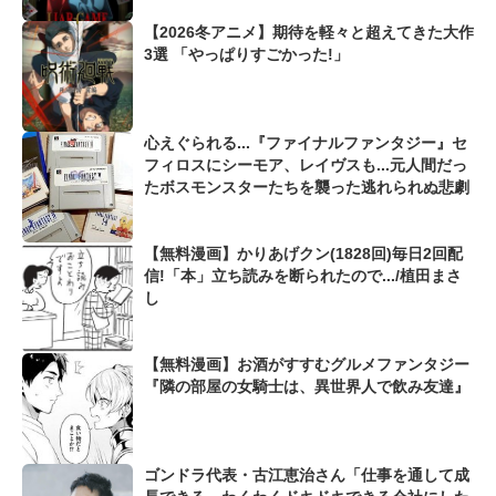
【2026冬アニメ】期待を軽々と超えてきた大作
3選 「やっぱりすごかった!」
心えぐられる...『ファイナルファンタジー』セ
フィロスにシーモア、レイヴスも...元人間だっ
たボスモンスターたちを襲った逃れられぬ悲劇
【無料漫画】かりあげクン(1828回)毎日2回配
信!「本」立ち読みを断られたので.../植田まさ
し
【無料漫画】お酒がすすむグルメファンタジー
『隣の部屋の女騎士は、異世界人で飲み友達』
ゴンドラ代表・古江恵治さん「仕事を通して成