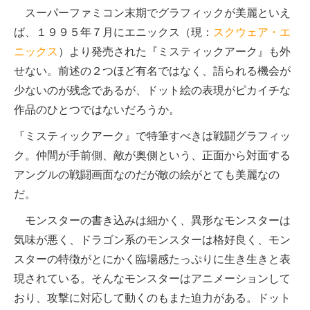
スーパーファミコン末期でグラフィックが美麗といえ
ば、１９９５年７月にエニックス（現：
スクウェア・エ
ニックス
）より発売された『ミスティックアーク』も外
せない。前述の２つほど有名ではなく、語られる機会が
少ないのが残念であるが、ドット絵の表現がピカイチな
作品のひとつではないだろうか。
『ミスティックアーク』で特筆すべきは戦闘グラフィッ
ク。仲間が手前側、敵が奥側という、正面から対面する
アングルの戦闘画面なのだが敵の絵がとても美麗なの
だ。
モンスターの書き込みは細かく、異形なモンスターは
気味が悪く、ドラゴン系のモンスターは格好良く、モン
スターの特徴がとにかく臨場感たっぷりに生き生きと表
現されている。そんなモンスターはアニメーションして
おり、攻撃に対応して動くのもまた迫力がある。ドット