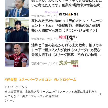
長できる、わくわくドキドキできる会社にした
いと考えたんです」創業来9期増収&増益を続け
るWebマーケティング会社のアイデンティティ
Sponsored
双葉社グループサイト
夏休み必見2作!Netflix世界的大ヒット『エージ
ェント・キム』『鉄槌教師』無敵の強さ炸裂!
熱い人間描写も魅力【サランヘジョ韓ドラ】
双葉社グループサイト
浦和と千葉の首をかしげる主力放出、柏リカル
ドの下で新加入2人が化ける!Jリーグに必要な
外国人選手は【Jリーグ開幕「初めての秋春
制」の大激論】(4)
双葉社グループサイト
#任天堂
#スーパーファミコン
#レトロゲーム
TOP
ゲーム
史上最高画質、主題歌入りオープニング！スーファミ末期に生まれたと
んでもない「美グラフィック」の名作3選
2ページ