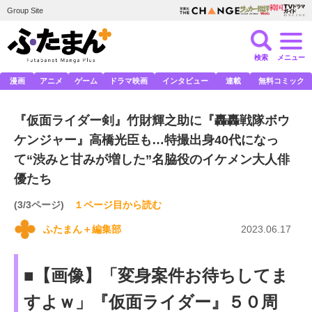
Group Site
検索
メニュー
漫画
アニメ
ゲーム
ドラマ映画
インタビュー
連載
無料コミック
『仮面ライダー剣』竹財輝之助に『轟轟戦隊ボウ
ケンジャー』高橋光臣も…特撮出身40代になっ
て“渋みと甘みが増した”名脇役のイケメン大人俳
優たち
(3/3ページ)
１ページ目から読む
ふたまん＋編集部
2023.06.17
■【画像】「変身案件お待ちしてま
すよｗ」『仮面ライダー』５０周