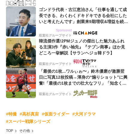
ゴンドラ代表・古江恵治さん「仕事を通して成
長できる、わくわくドキドキできる会社にした
いと考えたんです」創業来9期増収&増益を続け
るWebマーケティング会社のアイデンティティ
Sponsored
双葉社グループサイト
韓流傑作選!2PMジュノの傑出した魅力あふれ
る主演3作『赤い袖先』『テプン商事』ほか見
どころ一挙解説【サランヘジョ韓ドラ】
双葉社グループサイト
「最後の1枚...ワルぃゎ〜」鈴木優磨が激勝翌
日に写真12枚投稿→渾身の“煽りショット”に興
奮!「最後の1枚までの壮大なフリ」「知念くん
のことどんだけ好きなんよw」
双葉社グループサイト
#特撮
#高杉真宙
#仮面ライダー
#大河ドラマ
#スーパー戦隊シリーズ
TOP
その他