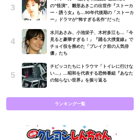
の"怪演"、雛形あきこの出世作『ストーカ
ー・誘う女』も…90年代後期の「ストーカ
ー」ドラマが“怖すぎる名作”だった
水川あさみ、小池栄子、木村多江も…「今
見ると豪華すぎる！」『踊る大捜査線』で
チョイ役を務めた「ブレイク前の人気俳
優」たち
チビッコたちにトラウマ「トイレに行けな
い…」…昭和を代表する恐怖番組『あなた
の知らない世界』を振り返る
ランキング一覧