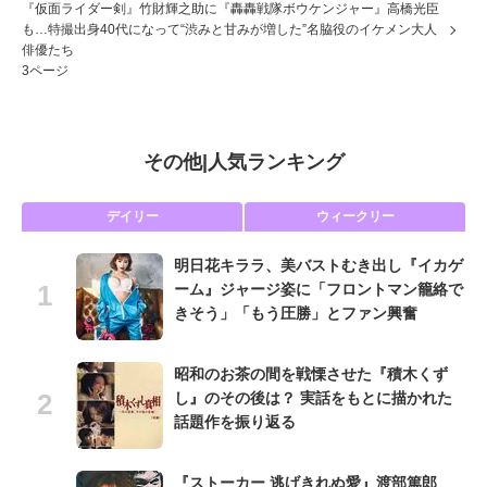
『仮面ライダー剣』竹財輝之助に『轟轟戦隊ボウケンジャー』高橋光臣
も…特撮出身40代になって“渋みと甘みが増した”名脇役のイケメン大人
俳優たち
3ページ
その他
|
人気ランキング
デイリー
ウィークリー
明日花キララ、美バストむき出し『イカゲ
ーム』ジャージ姿に「フロントマン籠絡で
きそう」「もう圧勝」とファン興奮
昭和のお茶の間を戦慄させた『積木くず
し』のその後は？ 実話をもとに描かれた
話題作を振り返る
『ストーカー 逃げきれぬ愛』渡部篤郎