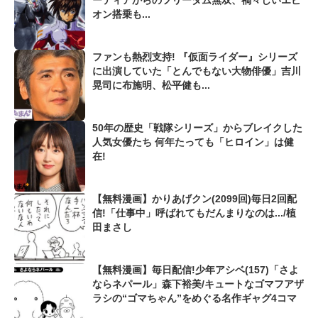
ーティアからのフリーダム無双、禍々しいエピ
オン搭乗も...
ファンも熱烈支持! 『仮面ライダー』シリーズ
に出演していた「とんでもない大物俳優」吉川
晃司に布施明、松平健も...
50年の歴史「戦隊シリーズ」からブレイクした
人気女優たち 何年たっても「ヒロイン」は健
在!
【無料漫画】かりあげクン(2099回)毎日2回配
信!「仕事中」呼ばれてもだんまりなのは.../植
田まさし
【無料漫画】毎日配信!少年アシベ(157)「さよ
ならネパール」森下裕美/キュートなゴマフアザ
ラシの“ゴマちゃん”をめぐる名作ギャグ4コマ