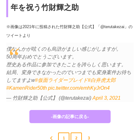
年を祝う竹財輝之助
※画像は2021年に投稿された竹財輝之助【公式】「@terutakezai」の
ツイートより
僕なんかが呟くのも烏滸がましい感じがしますが。
50周年おめでとうございます。
歴史ある作品に参加できたことを誇らしく思います。
結局、変身できなかったのでいつまでも変身案件お待ち
してますよw
#仮面ライダーブレイド
#白井虎太郎
#KamenRider50th
pic.twitter.com/emhKyJrOn4
— 竹財輝之助【公式】 (@terutakezai)
April 3, 2021
-画像の記事に戻る-
1
2
3