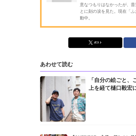
意なつもりはなかったが、昔
とに刻の涙を見た。現在「ふ
動中。
ポスト
あわせて読む
「自分の絵ごと、
上を経て樋口毅宏