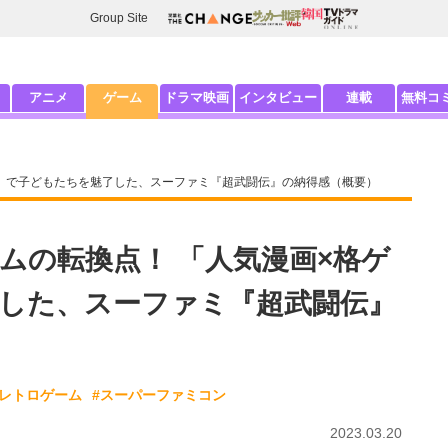
Group Site
アニメ
ゲーム
ドラマ映画
インタビュー
連載
無料コ
ー」で子どもたちを魅了した、スーファミ『超武闘伝』の納得感（概要）
ムの転換点！ 「人気漫画×格ゲ
した、スーファミ『超武闘伝』
#レトロゲーム
#スーパーファミコン
2023.03.20