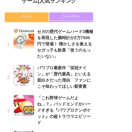
ゲーム
|
人気ランキング
デイリー
ウィークリー
セガの歴代ゲームハード3機種
「
を再現した腕時計が2万7500
NI
円で登場！ 懐かしさを覚える
い
セガっ子も歓喜「使うのもっ
ナ
たいない」
P
パワプロ最新作「栄冠ナイ
滅
ン」が「歴代最高」といえる
モ
面白さだった理由 ファンに
ル
こそ味わってほしい新要素
で
「これ野球ゲームだよ
『
ね…？」バッドエンドがハー
コ
ドすぎる『パワプロクンポケ
限
ット』の超トラウマエピソー
「
ド
悲