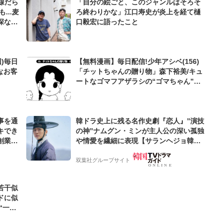
伏線だら
「自分の絵ごと、このジャンルはそろそ
...麦
ろ終わりかな」江口寿史が炎上を経て樋
深な
口毅宏に語ったこと
)毎日
【無料漫画】毎日配信!少年アシベ(156)
なお客
「チットちゃんの贈り物」森下裕美/キュ
ートなゴマフアザラシの“ゴマちゃん”を
めぐる名作ギャグ4コマ
事を通
韓ドラ史上に残る名作史劇『恋人』”演技
キでき
の神”ナムグン・ミンが主人公の深い孤独
創業来
や情愛を繊細に表現【サランヘジョ韓ド
ケティン
ラ】
双葉社グループサイト
若干似
ドに似
“一人
元気を