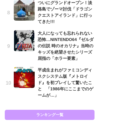
ついにグランドオープン！淡
と
路島でゾーマ討伐「ドラゴン
クエストアイランド」に行っ
大
てきた!!!
恐怖
の
大人になっても忘れられない
キ
恐怖…NINTENDO64『ゼルダ
屈
の伝説 時のオカリナ』当時の
キッズを絶望させたシリーズ
癒
屈指の「ホラー要素」
イ
や
平成生まれがファミコンディ
せ
スクシステム版『メトロイ
ド』を初プレイして驚いたこ
Ni
と 「1986年にここまでのゲ
前
ームが…」
で
応
す
ランキング一覧
ラン