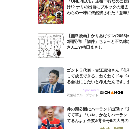
『ONEPIECE』主役一行なのに
け!? ナミの出自にブルックの過去も
わらの一味に依然残された「意味
謎」
【無料漫画】かりあげクン(2098回
2回配信!「物件」ちょっと不気味
さん...?/植田まさし
ゴンドラ代表・古江恵治さん「仕
して成長できる、わくわくドキド
る会社にしたいと考えたんです」
9期増収&増益を続けるWebマー
Sponsored
グ会社のアイデンティティ
双葉社グループサイト
井の頭公園にハーランド出現!?「
てて草」「いや、かなりハーラン
てるんよ」金髪&背番号9の大男の
バイキング・ロー”映像が話題!「