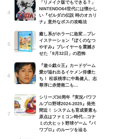
「リメイク版でもできる？」
う
NINTENDO64世代には懐かし
ボ
い『ゼルダの伝説 時のオカリ
「
ナ』意外なボスの攻略法
マ
フ
癒し系がホラーに急変…プレ
イステーション『ぼくのなつ
『
やすみ』プレイヤーを震撼さ
オ
せた「8月32日」の恐怖
く
熱
『遊☆戯☆王』カードゲーム
出
愛が溢れ出るイケメン俳優た
ち！ 松坂桃李に中島健人、志
「
尊淳に赤楚衛二も…
ね
ド
シリーズ30周年『実況パワフ
ッ
ルプロ野球2024-2025』発売
ド
間近！ システムも育成要素も
原点はファミコン時代…コナ
『
ミの大ヒット野球ゲーム『パ
ト
ワプロ』のルーツを辿る
ー
説