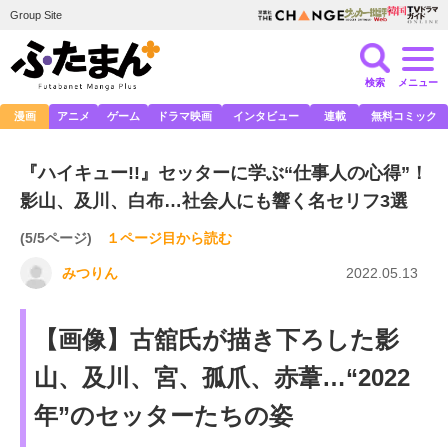
Group Site
検索
メニュー
漫画
アニメ
ゲーム
ドラマ映画
インタビュー
連載
無料コミック
『ハイキュー!!』セッターに学ぶ“仕事人の心得”！
影山、及川、白布…社会人にも響く名セリフ3選
(5/5ページ)
１ページ目から読む
みつりん
2022.05.13
【画像】古舘氏が描き下ろした影
山、及川、宮、孤爪、赤葦…“2022
年”のセッターたちの姿