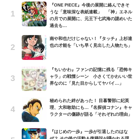
『ONE PIECE』今後の展開に絡んできそ
うな「意味深な表紙連載」 「神」エネル
の月での展開に、元王下七武海の謎めいた
過去も…
南や和也だけじゃない！『タッチ』上杉達
也の才能を「いち早く見出した人物たち」
『ちいかわ』ファンの記憶に残る「恐怖キ
ャラ」の戦慄シーン 小さくてかわいい世
界なのに「見た目からしてヤバイ…」
秘められた絆があった！ 目暮警部に妃英
理、大和敢助にも…『名探偵コナン』キャ
ラクターの傷跡が語る「それぞれの理由」
『はじめの一歩』一歩が引退したのはな
ぜ？ その後の活動＆復帰説が囁かれる理