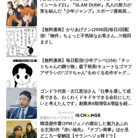
イシールド21』『SLAM DUNK』凡人の努力が
実を結んだ『少年ジャンプ』スポーツ漫画屈指
の爽快シーン
【無料漫画】かりあげクン(2098回)毎日2回配
信!「物件」ちょっと不気味なお客さん...?/植田
まさし
【無料漫画】毎日配信!少年アシベ(156)「チッ
トちゃんの贈り物」森下裕美/キュートなゴマフ
アザラシの“ゴマちゃん”をめぐる名作ギャグ4
コマ
ゴンドラ代表・古江恵治さん「仕事を通して成
長できる、わくわくドキドキできる会社にした
いと考えたんです」創業来9期増収&増益を続け
るWebマーケティング会社のアイデンティティ
Sponsored
双葉社グループサイト
韓流傑作選!2PMジュノの傑出した魅力あふれ
る主演3作『赤い袖先』『テプン商事』ほか見
どころ一挙解説【サランヘジョ韓ドラ】