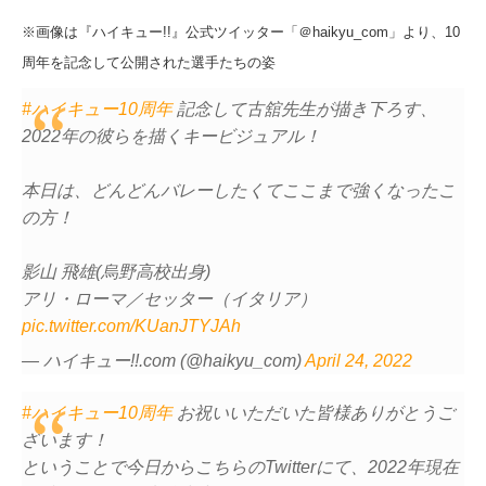
※画像は『ハイキュー!!』公式ツイッター「＠haikyu_com」より、10
周年を記念して公開された選手たちの姿
#ハイキュー10周年
記念して古舘先生が描き下ろす、
2022年の彼らを描くキービジュアル！
本日は、どんどんバレーしたくてここまで強くなったこ
の方！
影山 飛雄(烏野高校出身)
アリ・ローマ／セッター（イタリア）
pic.twitter.com/KUanJTYJAh
— ハイキュー!!.com (@haikyu_com)
April 24, 2022
#ハイキュー10周年
お祝いいただいた皆様ありがとうご
ざいます！
ということで今日からこちらのTwitterにて、2022年現在