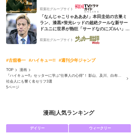
双葉社グループサイト
「なんじゃこりゃあああ!」本田圭佑の古巣ミ
ラン、漆黒×蛍光レッドの超絶クールな新サー
ドユニに世界が熱狂「サードなのにズルい」
「こりゃかっけえわ」
双葉社グループサイト
#古舘春一
#ハイキュー!!
#週刊少年ジャンプ
TOP
漫画
『ハイキュー!!』セッターに学ぶ“仕事人の心得”！ 影山、及川、白布…
社会人にも響く名セリフ3選
5ページ
漫画
|
人気ランキング
デイリー
ウィークリー