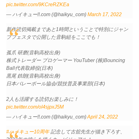
pic.twitter.com/9KCreRZKEa
— ハイキュー!!.com (@haikyu_com)
March 17, 2022
新作読切掲載まであと1時間ということで特別にジャン
プフェスタで公開した音駒組をここでも！
孤爪 研磨(音駒高校出身)
株式トレーダー プロゲーマー YouTuber (株)Bouncing
Ball代表取締役(日本)
黒尾 鉄朗(音駒高校出身)
日本バレーボール協会/競技普及事業部(日本)
2人も活躍する読切お楽しみに！
pic.twitter.com/oI4sjpxJ5M
— ハイキュー!!.com (@haikyu_com)
April 24, 2022
#ハイキュー10周年
記念して古舘先生が描き下ろす、