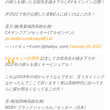
の彼らを描いた古舘先生描き下ろしKVをドンドン公開！
JF2022で先行公開した音駒2人に続くのはこの方！
及川 徹(青葉城西高校出身)
CAサンフアン/セッター (アルゼンチン)
pic.twitter.com/ksqkp4fELW
— ハイキュー!!.com (@haikyu_com)
February 20, 2022
#ハイキュー10周年
記念して古舘先生が描き下ろす、
2022年の彼らを描くキービジュアル！
これは2018年の頃からそうなんですが、言うタイミング
なかったんでここで言います！実は高校時代に比べてさ
らに髪が明るくなってるこの方！
宮 侑(稲荷崎高校出身)
MSBY ブラックジャッカル／セッター（日本）