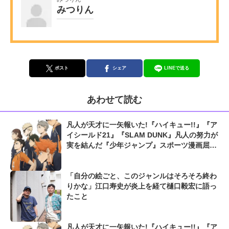
みつりん
ポスト
シェア
LINEで送る
あわせて読む
凡人が天才に一矢報いた!『ハイキュー!!』『ア
イシールド21』『SLAM DUNK』凡人の努力が
実を結んだ『少年ジャンプ』スポーツ漫画屈指
の爽快シーン
「自分の絵ごと、このジャンルはそろそろ終わ
りかな」江口寿史が炎上を経て樋口毅宏に語っ
たこと
凡人が天才に一矢報いた!『ハイキュー!!』『ア