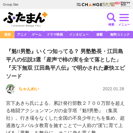
Group Site
検索
メニュー
漫画
アニメ
ゲーム
ドラマ映画
インタビュー
連載
無料コミック
『魁!!男塾』いくつ知ってる？ 男塾塾長・江田島
平八の伝説3選「産声で柿の実を全て落とした」
『天下無双 江田島平八伝』で明かされた豪快エピ
ソード
ちゃんめい
2022.01.28
宮下あきら氏による、累計発行部数２７００万部を超え
る格闘アクションマンガの金字塔『魁!!男塾』（集英
社）。行き場をなくした全国の不良少年たちを集め、超
過激なスパルタ教育を施すことで一人前の“漢”に育て上
げる「男塾」を舞台に、そこに身を置く塾…