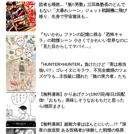
読者も唖然...『魁!!男塾』江田島塾長のとんで
もない「大暴れシーン」ジェット戦闘機に飛び
移り、生身で宇宙遊泳も...
『ちいかわ』ファンの記憶に残る「恐怖キャ
ラ」の戦慄シーン 小さくてかわいい世界なのに
「見た目からしてヤバイ...」
『HUNTER×HUNTER』負けたけど「実は相当
強い!?」ゴレイヌにモラウ、不完全燃焼のツェ
ズゲラも...主役級に隠れた「陰の実力者」たち
【無料漫画】かりあげクン(1907回)毎日2回配
信!「おもち」美味しそうなおもちだと思った
ら/植田まさし
【無料漫画】超能力者はほんとにいた...!?『深
夜の放送部 ある投稿者が体験した戦慄の怪異