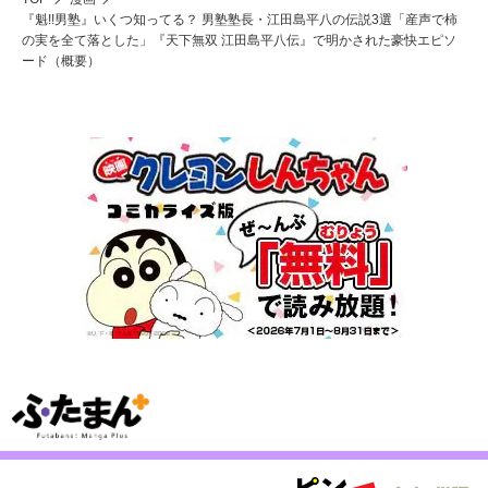
『魁!!男塾』いくつ知ってる？ 男塾塾長・江田島平八の伝説3選「産声で柿
の実を全て落とした」『天下無双 江田島平八伝』で明かされた豪快エピソ
ード（概要）