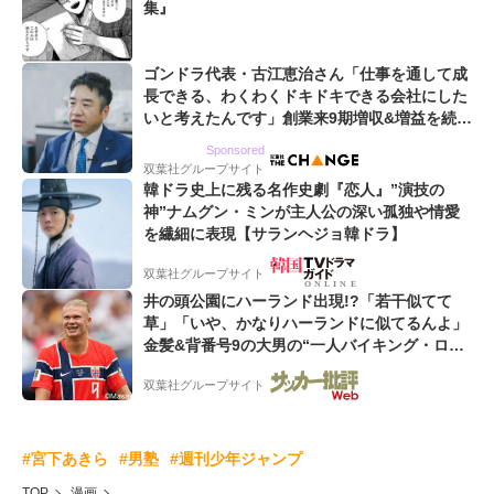
集』
ゴンドラ代表・古江恵治さん「仕事を通して成
長できる、わくわくドキドキできる会社にした
いと考えたんです」創業来9期増収&増益を続け
るWebマーケティング会社のアイデンティティ
Sponsored
双葉社グループサイト
韓ドラ史上に残る名作史劇『恋人』”演技の
神”ナムグン・ミンが主人公の深い孤独や情愛
を繊細に表現【サランヘジョ韓ドラ】
双葉社グループサイト
井の頭公園にハーランド出現!?「若干似てて
草」「いや、かなりハーランドに似てるんよ」
金髪&背番号9の大男の“一人バイキング・ロ
ー”映像が話題!「元気をもらった」
双葉社グループサイト
#宮下あきら
#男塾
#週刊少年ジャンプ
TOP
漫画