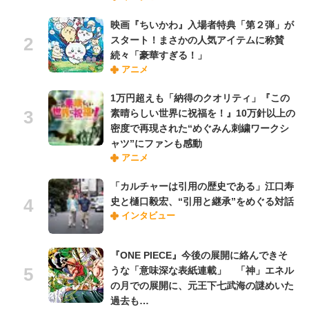
映画『ちいかわ』入場者特典「第２弾」が
スタート！まさかの人気アイテムに称賛
続々「豪華すぎる！」
アニメ
1万円超えも「納得のクオリティ」『この
素晴らしい世界に祝福を！』10万針以上の
密度で再現された“めぐみん刺繍ワークシ
ャツ”にファンも感動
アニメ
「カルチャーは引用の歴史である」江口寿
史と樋口毅宏、“引用と継承”をめぐる対話
インタビュー
『ONE PIECE』今後の展開に絡んできそ
うな「意味深な表紙連載」 「神」エネル
の月での展開に、元王下七武海の謎めいた
過去も…