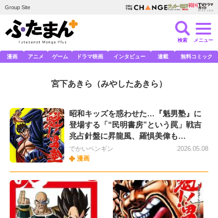
Group Site
検索
メニュー
漫画
アニメ
ゲーム
ドラマ映画
インタビュー
連載
無料コミック
宮下あきら
（みやしたあきら）
昭和キッズを惑わせた…『魁男塾』に
登場する「“民明書房”という罠」戦吉
兆占針盤に昇龍風、羅惧美偉も…
でかいペンギン
2026.05.08
漫画