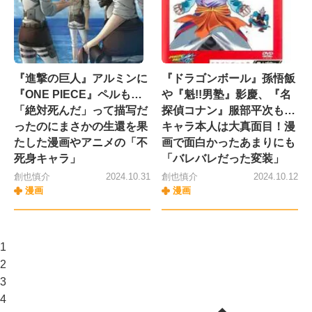
『進撃の巨人』アルミンに
『ドラゴンボール』孫悟飯
『ONE PIECE』ペルも…
や『魁!!男塾』影慶、『名
「絶対死んだ」って描写だ
探偵コナン』服部平次も…
ったのにまさかの生還を果
キャラ本人は大真面目！漫
たした漫画やアニメの「不
画で面白かったあまりにも
死身キャラ」
「バレバレだった変装」
創也慎介
2024.10.31
創也慎介
2024.10.12
漫画
漫画
1
2
3
4