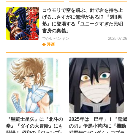
コウモリで空を飛ぶ、針で岩を持ち上
げる…さすがに無理がある!? 『魁!!男
塾』に登場する「ユニークすぎた民明
書房の奥義」
でかいペンギン
2025.07.26
漫画
『聖闘士星矢』に『北斗の
2025年は「巳年」！『鬼滅
拳』『ダイの大冒険』にも
の刃』伊黒小芭内に『機動
登場！ 昭和の『ジャンプ』
武闘伝Gガンダム』コブラ