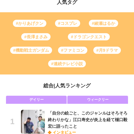
人気タグ
#かりあげクン
#コスプレ
#綾瀬はるか
#長澤まさみ
#ドラゴンクエスト
#機動戦士ガンダム
#ファミコン
#月9ドラマ
#連続テレビ小説
総合
|
人気ランキング
デイリー
ウィークリー
「自分の絵ごと、このジャンルはそろそろ
終わりかな」江口寿史が炎上を経て樋口毅
宏に語ったこと
インタビュー