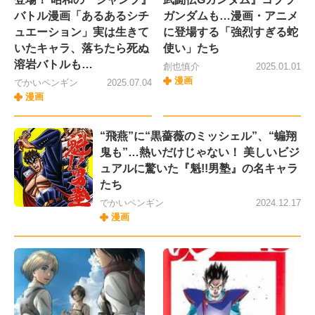
バトル漫画「あるあるシチ
ガンダムも…漫画・アニメ
ュエーション」実は生きて
に登場する「強烈すぎる蛇
いたキャラ、落ちたら死ぬ
使い」たち
溶岩バトルも…
創也慎介
2025.01.01
漫画
でかいペンギン
2025.07.04
漫画
“飛燕”に“黒薔薇のミッシェル”、“蝙翔
鬼も”…熱いだけじゃない！ 美しいビジ
ュアルに驚いた『魁!!男塾』の名キャラ
たち
でかいペンギン
2024.12.17
漫画