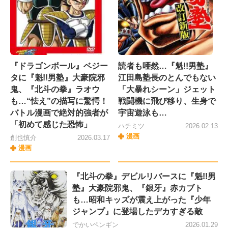
『ドラゴンボール』ベジー
読者も唖然…『魁!!男塾』
タに『魁!!男塾』大豪院邪
江田島塾長のとんでもない
鬼、『北斗の拳』ラオウ
「大暴れシーン」ジェット
も…“怯え”の描写に驚愕！
戦闘機に飛び移り、生身で
バトル漫画で絶対的強者が
宇宙遊泳も…
「初めて感じた恐怖」
ハチミツ
2026.02.13
漫画
創也慎介
2026.03.17
漫画
『北斗の拳』デビルリバースに『魁!!男
塾』大豪院邪鬼、『銀牙』赤カブト
も…昭和キッズが震え上がった『少年
ジャンプ』に登場したデカすぎる敵
でかいペンギン
2026.01.29