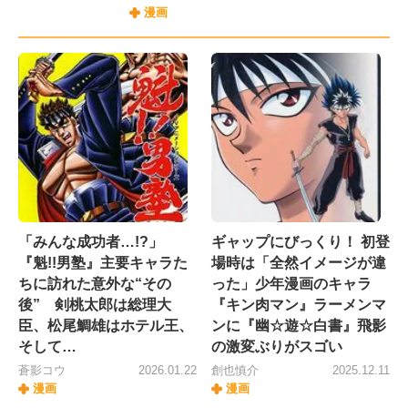
漫画
「みんな成功者…!?」
ギャップにびっくり！ 初登
『魁!!男塾』主要キャラた
場時は「全然イメージが違
ちに訪れた意外な“その
った」少年漫画のキャラ
後” 剣桃太郎は総理大
『キン肉マン』ラーメンマ
臣、松尾鯛雄はホテル王、
ンに『幽☆遊☆白書』飛影
そして…
の激変ぶりがスゴい
蒼影コウ
2026.01.22
創也慎介
2025.12.11
漫画
漫画