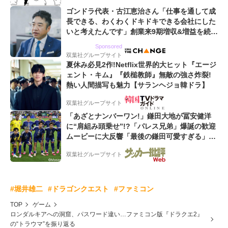
ゴンドラ代表・古江恵治さん「仕事を通して成
長できる、わくわくドキドキできる会社にした
いと考えたんです」創業来9期増収&増益を続け
るWebマーケティング会社のアイデンティティ
Sponsored
双葉社グループサイト
夏休み必見2作!Netflix世界的大ヒット『エージ
ェント・キム』『鉄槌教師』無敵の強さ炸裂!
熱い人間描写も魅力【サランヘジョ韓ドラ】
双葉社グループサイト
「あざとナンバーワン!」鎌田大地が冨安健洋
に“肩組み頭乗せ”!?「パレス兄弟」爆誕の歓迎
ムービーに大反響「最後の鎌田可愛すぎる」
「粋にも程がある!」
双葉社グループサイト
#堀井雄二
#ドラゴンクエスト
#ファミコン
TOP
ゲーム
ロンダルキアへの洞窟、パスワード違い…ファミコン版『ドラクエ2』
の“トラウマ”を振り返る