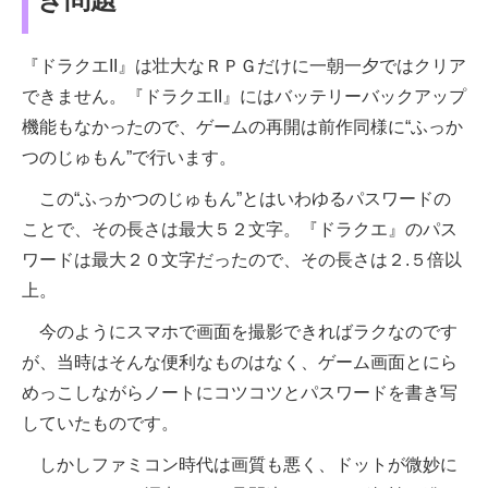
『ドラクエII』は壮大なＲＰＧだけに一朝一夕ではクリア
できません。『ドラクエII』にはバッテリーバックアップ
機能もなかったので、ゲームの再開は前作同様に“ふっか
つのじゅもん”で行います。
この“ふっかつのじゅもん”とはいわゆるパスワードの
ことで、その長さは最大５２文字。『ドラクエ』のパス
ワードは最大２０文字だったので、その長さは２.５倍以
上。
今のようにスマホで画面を撮影できればラクなのです
が、当時はそんな便利なものはなく、ゲーム画面とにら
めっこしながらノートにコツコツとパスワードを書き写
していたものです。
しかしファミコン時代は画質も悪く、ドットが微妙に