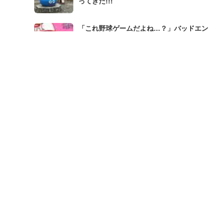
ってきた!!!
「これ野球ゲームだよね…？」バッドエン
ドがハードすぎる『パワプロクンポケッ
ト』の超トラウマエピソード
『ぽこ あ ポケモン』×「銀座コージーコー
ナー」コラボ！ 限定スイーツにファン大
興奮「食べるのがもったいない」
ランキング一覧