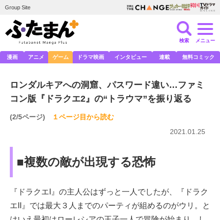
Group Site
検索
メニュー
漫画
アニメ
ゲーム
ドラマ映画
インタビュー
連載
無料コミック
ロンダルキアへの洞窟、パスワード違い…ファミ
コン版『ドラクエ2』の“トラウマ”を振り返る
(2/5ページ)
１ページ目から読む
2021.01.25
■複数の敵が出現する恐怖
『ドラクエI』の主人公はずっと一人でしたが、『ドラク
エII』では最大３人までのパーティが組めるのがウリ。と
はいえ最初はローレシアの王子一人で冒険が始まり、し