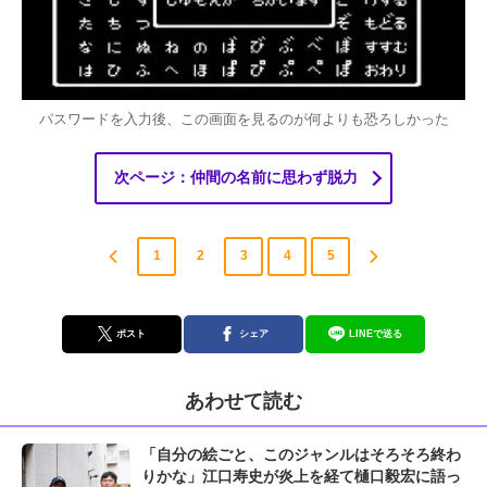
パスワードを入力後、この画面を見るのが何よりも恐ろしかった
次ページ：仲間の名前に思わず脱力
1
2
3
4
5
ポスト
シェア
LINEで送る
あわせて読む
「自分の絵ごと、このジャンルはそろそろ終わ
りかな」江口寿史が炎上を経て樋口毅宏に語っ