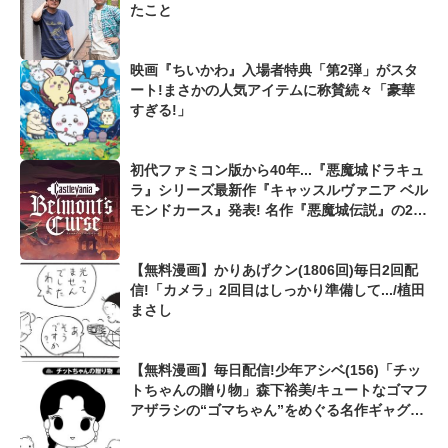
たこと
映画『ちいかわ』入場者特典「第2弾」がスタ
ート!まさかの人気アイテムに称賛続々「豪華
すぎる!」
初代ファミコン版から40年...『悪魔城ドラキュ
ラ』シリーズ最新作『キャッスルヴァニア ベル
モンドカース』発表! 名作『悪魔城伝説』の23
年後を描く
【無料漫画】かりあげクン(1806回)毎日2回配
信!「カメラ」2回目はしっかり準備して.../植田
まさし
【無料漫画】毎日配信!少年アシベ(156)「チッ
トちゃんの贈り物」森下裕美/キュートなゴマフ
アザラシの“ゴマちゃん”をめぐる名作ギャグ4
コマ