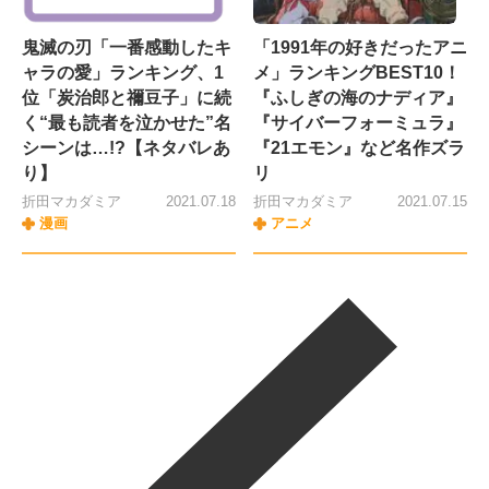
鬼滅の刃「一番感動したキ
「1991年の好きだったアニ
ャラの愛」ランキング、1
メ」ランキングBEST10！
位「炭治郎と禰豆子」に続
『ふしぎの海のナディア』
く“最も読者を泣かせた”名
『サイバーフォーミュラ』
シーンは…!?【ネタバレあ
『21エモン』など名作ズラ
り】
リ
折田マカダミア
2021.07.18
折田マカダミア
2021.07.15
漫画
アニメ