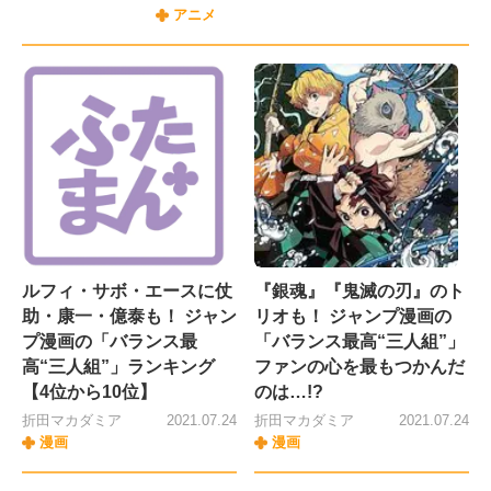
アニメ
ルフィ・サボ・エースに仗
『銀魂』『鬼滅の刃』のト
助・康一・億泰も！ ジャン
リオも！ ジャンプ漫画の
プ漫画の「バランス最
「バランス最高“三人組”」
高“三人組”」ランキング
ファンの心を最もつかんだ
【4位から10位】
のは…!?
折田マカダミア
2021.07.24
折田マカダミア
2021.07.24
漫画
漫画