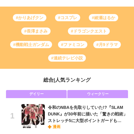
#かりあげクン
#コスプレ
#綾瀬はるか
#長澤まさみ
#ドラゴンクエスト
#機動戦士ガンダム
#ファミコン
#月9ドラマ
#連続テレビ小説
総合
|
人気ランキング
デイリー
ウィークリー
令和のNBAを先取りしていた!?『SLAM
DUNK』が30年前に描いた「驚きの戦術」
ストレッチ5に大型ポイントガードも…
漫画