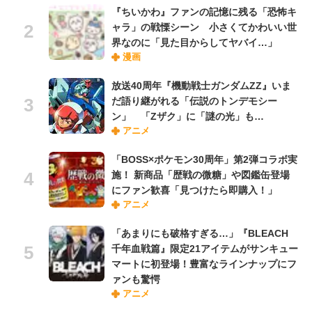
『ちいかわ』ファンの記憶に残る「恐怖キ
ャラ」の戦慄シーン 小さくてかわいい世
界なのに「見た目からしてヤバイ…」
漫画
放送40周年『機動戦士ガンダムZZ』いま
だ語り継がれる「伝説のトンデモシー
ン」 「Zザク」に「謎の光」も…
アニメ
「BOSS×ポケモン30周年」第2弾コラボ実
施！ 新商品「歴戦の微糖」や図鑑缶登場
にファン歓喜「見つけたら即購入！」
アニメ
「あまりにも破格すぎる…」『BLEACH
千年血戦篇』限定21アイテムがサンキュー
マートに初登場！豊富なラインナップにフ
ァンも驚愕
アニメ