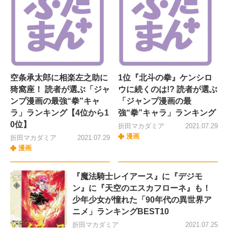
空条承太郎に相楽左之助に
1位『北斗の拳』ケンシロ
猗窩座！ 読者が選ぶ「ジャ
ウに続くのは!? 読者が選ぶ
ンプ漫画の最強“拳”キャ
「ジャンプ漫画の最
ラ」ランキング【4位から1
強“拳”キャラ」ランキング
0位】
折田マカダミア
2021.07.29
漫画
折田マカダミア
2021.07.29
漫画
『魔法騎士レイアース』に『デジモ
ン』に『天空のエスカフローネ』も！
少年少女が憧れた「90年代の異世界ア
ニメ」ランキングBEST10
折田マカダミア
2021.07.25