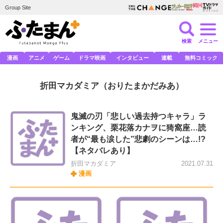
Group Site
検索
メニュー
漫画
アニメ
ゲーム
ドラマ映画
インタビュー
連載
無料コミック
折田マカダミア
（おりたまかだみあ）
鬼滅の刃「悲しい過去持つキャラ」ラ
ンキング、栗花落カナヲに猗窩座…読
者が“最も涙した”悲劇のシーンは…!?
【ネタバレあり】
折田マカダミア
2021.07.31
漫画