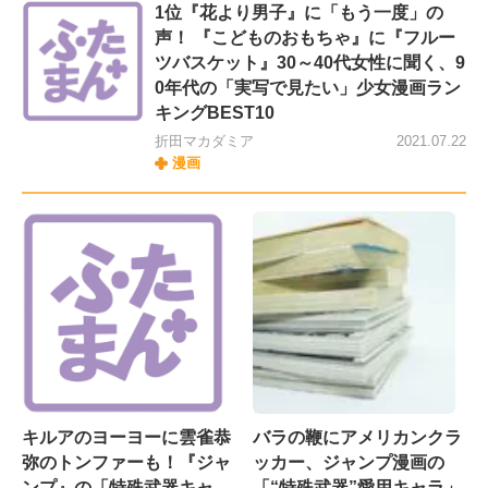
1位『花より男子』に「もう一度」の
声！ 『こどものおもちゃ』に『フルー
ツバスケット』30～40代女性に聞く、9
0年代の「実写で見たい」少女漫画ラン
キングBEST10
折田マカダミア
2021.07.22
漫画
キルアのヨーヨーに雲雀恭
バラの鞭にアメリカンクラ
弥のトンファーも！『ジャ
ッカー、ジャンプ漫画の
ンプ』の「特殊武器キャ
「“特殊武器”愛用キャラ」