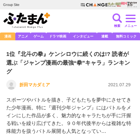
Group Site
検索
メニュー
漫画
アニメ
ゲーム
ドラマ映画
インタビュー
連載
無料コミック
1位『北斗の拳』ケンシロウに続くのは!? 読者が
選ぶ「ジャンプ漫画の最強“拳”キャラ」ランキン
グ
折田マカダミア
2021.07.29
スポーツやバトルを描き、子どもたちを夢中にさせてき
た少年漫画。特に『週刊少年ジャンプ』にはバトルをメ
インにした作品が多く、魅力的なキャラたちが手に汗握
る戦いを繰り広げてきた。９０年代後半からは複雑な特
殊能力を扱うバトル展開も人気となってい…