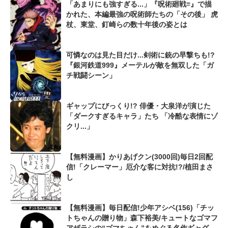
「あまりにも強すぎる...」『呪術廻戦≡』で描
かれた、本編最強の呪術師たちの「その後」 虎
杖、東堂、釘崎らの数十年後の姿とは
可憐なのは見た目だけ...剣術に銃の早撃ちも!?
『銀河鉄道999』メーテルが敵を無双した「ガ
チ戦闘シーン」
ギャップにびっくり!? 俳優・大泉洋が演じた
「ダークすぎるキャラ」たち 「冷酷な表情にゾ
クリ...」
【無料漫画】かりあげクン(3000回)毎日2回配
信!「クレーマー」厄介な客に対抗!?/植田まさ
し
【無料漫画】毎日配信!少年アシベ(156)「チッ
トちゃんの贈り物」森下裕美/キュートなゴマフ