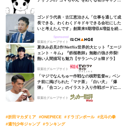
アザラシの“ゴマちゃん”をめぐる名作ギャグ4
コマ
ゴンドラ代表・古江恵治さん「仕事を通して成
長できる、わくわくドキドキできる会社にした
いと考えたんです」創業来9期増収&増益を続け
るWebマーケティング会社のアイデンティティ
Sponsored
双葉社グループサイト
夏休み必見2作!Netflix世界的大ヒット『エージ
ェント・キム』『鉄槌教師』無敵の強さ炸裂!
熱い人間描写も魅力【サランヘジョ韓ドラ】
双葉社グループサイト
「マジでなんちゅー作戦なの槙野監督w」ベン
チ前に掲げられた「マテ茶」「白い犬」「爆
弾」「合コン」のイラスト入り作戦ボードにフ
ァン困惑!「想像よりデカくて吹いた」
双葉社グループサイト
#折田マカダミア
#ONEPIECE
#ドラゴンボール
#北斗の拳
#週刊少年ジャンプ
#ランキング