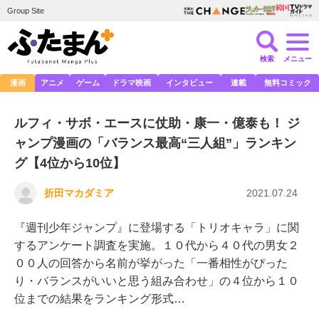
Group Site
検索
メニュー
漫画
アニメ
ゲーム
ドラマ映画
インタビュー
連載
無料コミック
ルフィ・サボ・エースに仗助・康一・億泰も！ ジ
ャンプ漫画の「バランス最高“三人組”」ランキン
グ【4位から10位】
折田マカダミア
2021.07.24
『週刊少年ジャンプ』に登場する「トリオキャラ」に関
するアンケート調査を実施。１０代から４０代の男女２
００人の回答から名前が挙がった「一番相性がぴった
り・バランスがいいと思う組み合わせ」の４位から１０
位までの結果をランキング形式…