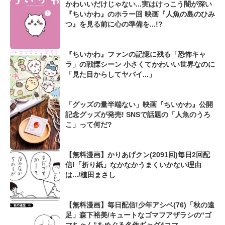
かわいいだけじゃない...実はけっこう闇が深い
『ちいかわ』のホラー回 映画『人魚の島のひみ
つ』を見る前に心の準備を...!?
『ちいかわ』ファンの記憶に残る「恐怖キャ
ラ」の戦慄シーン 小さくてかわいい世界なのに
「見た目からしてヤバイ...」
「グッズの量半端ない」映画『ちいかわ』公開
記念グッズが発売! SNSで話題の「人魚のうろ
こ」って何だ?
【無料漫画】かりあげクン(2091回)毎日2回配
信!「折り紙」なかなかうまくいかない理由
は.../植田まさし
【無料漫画】毎日配信!少年アシベ(76)「秋の遠
足」森下裕美/キュートなゴマフアザラシの“ゴ