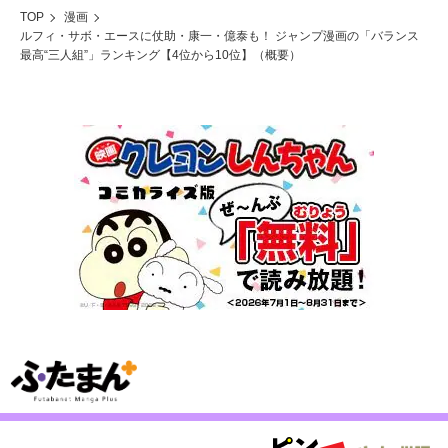
TOP
漫画
ルフィ・サボ・エースに仗助・康一・億泰も！ ジャンプ漫画の「バランス
最高“三人組”」ランキング【4位から10位】（概要）