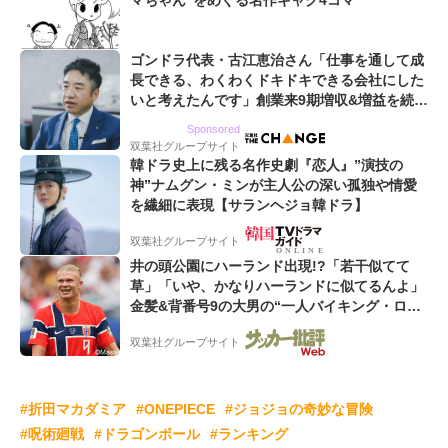
マちゃん”をめぐる名作ギャグ4コマ
ゴンドラ代表・古江恵治さん「仕事を通して成
長できる、わくわくドキドキできる会社にした
いと考えたんです」創業来9期増収&増益を続け
るWebマーケティング会社のアイデンティティ
Sponsored
双葉社グループサイト
韓ドラ史上に残る名作史劇『恋人』”演技の
神”ナムグン・ミンが主人公の深い孤独や情愛
を繊細に表現【サランヘジョ韓ドラ】
双葉社グループサイト
井の頭公園にハーランド出現!?「若干似てて
草」「いや、かなりハーランドに似てるんよ」
金髪&背番号9の大男の“一人バイキング・ロ
ー”映像が話題!「元気をもらった」
双葉社グループサイト
#折田マカダミア
#ONEPIECE
#ジョジョの奇妙な冒険
#呪術廻戦
#ドラゴンボール
#ランキング