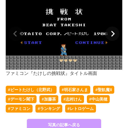
社
ファミコン『たけしの挑戦状』タイトル画面
#ビートたけし（北野武）
#明石家さんま
#聖飢魔II
#デーモン閣下
#加藤茶
#志村けん
#中山美穂
#ファミコン
#ランキング
#レトロゲーム
写真の記事へ戻る