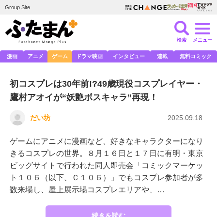
Group Site
検索
メニュー
漫画
アニメ
ゲーム
ドラマ映画
インタビュー
連載
無料コミック
初コスプレは30年前!?49歳現役コスプレイヤー・
鷹村アオイが“妖艶ボスキャラ”再現！
だい坊
2025.09.18
ゲームにアニメに漫画など、好きなキャラクターになり
きるコスプレの世界。８月１６日と１７日に有明・東京
ビッグサイトで行われた同人即売会「コミックマーケッ
ト１０６（以下、Ｃ１０６）」でもコスプレ参加者が多
数来場し、屋上展示場コスプレエリアや、…
続きを読む