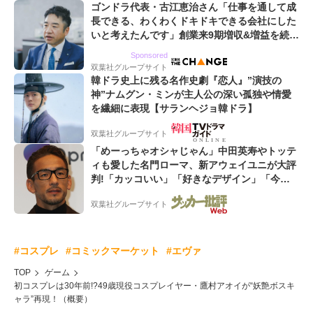
ゴンドラ代表・古江恵治さん「仕事を通して成
長できる、わくわくドキドキできる会社にした
いと考えたんです」創業来9期増収&増益を続け
るWebマーケティング会社のアイデンティティ
Sponsored
双葉社グループサイト
韓ドラ史上に残る名作史劇『恋人』”演技の
神”ナムグン・ミンが主人公の深い孤独や情愛
を繊細に表現【サランヘジョ韓ドラ】
双葉社グループサイト
「めーっちゃオシャじゃん」中田英寿やトッテ
ィも愛した名門ローマ、新アウェイユニが大評
判!「カッコいい」「好きなデザイン」「今年
は2nd買おうかな」
双葉社グループサイト
#コスプレ
#コミックマーケット
#エヴァ
TOP
ゲーム
初コスプレは30年前!?49歳現役コスプレイヤー・鷹村アオイが“妖艶ボスキ
ャラ”再現！（概要）