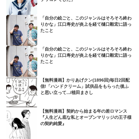
「自分の絵ごと、このジャンルはそろそろ終わ
りかな」江口寿史が炎上を経て樋口毅宏に語っ
たこと
「自分の絵ごと、このジャンルはそろそろ終わ
りかな」江口寿史が炎上を経て樋口毅宏に語っ
たこと
【無料漫画】かりあげクン(1896回)毎日2回配
信!「ハンドクリーム」試供品をもらった後ふ
と思い立って.../植田まさし
【無料漫画】契約から始まる年の差ロマンス
『人生どん底な私とオープンマリッジの王子様
の契約純愛』