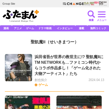
Group Site
検索
メニュー
漫画
アニメ
ゲーム
ドラマ映画
インタビュー
連載
無料コミック
聖飢魔II
（せいきまつー）
浜田省吾が世界の救世主に!? 聖飢魔IIに
TM NETWORKも…ファミコン時代か
らコラボ作品多し！「ゲーム化された
大物アーティスト」たち
創也慎介
2024.04.13
ゲーム