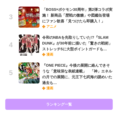
「BOSS×ポケモン30周年」第2弾コラボ実
施！ 新商品「歴戦の微糖」や図鑑缶登場
にファン歓喜「見つけたら即購入！」
アニメ
令和のNBAを先取りしていた!?『SLAM
DUNK』が30年前に描いた「驚きの戦術」
ストレッチ5に大型ポイントガードも…
漫画
『ONE PIECE』今後の展開に絡んできそ
うな「意味深な表紙連載」 「神」エネル
の月での展開に、元王下七武海の謎めいた
過去も…
漫画
ランキング一覧