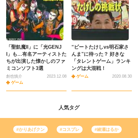
「聖飢魔ll」に「光GENJ
“ビートたけしvs明石家さ
I」も…有名アーティストた
んま”に待った？ 好きな
ちが出演した懐かしのファ
「タレントゲーム」ランキ
ミコンソフト3選
ングは大混戦！
創也慎介
2023.12.08
ゲーム
2020.08.30
ゲーム
人気タグ
#かりあげクン
#コスプレ
#綾瀬はるか