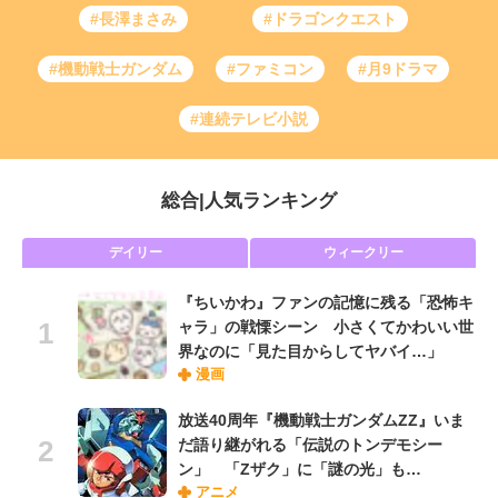
#長澤まさみ
#ドラゴンクエスト
#機動戦士ガンダム
#ファミコン
#月9ドラマ
#連続テレビ小説
総合
|
人気ランキング
デイリー
ウィークリー
『ちいかわ』ファンの記憶に残る「恐怖キ
ャラ」の戦慄シーン 小さくてかわいい世
界なのに「見た目からしてヤバイ…」
漫画
放送40周年『機動戦士ガンダムZZ』いま
だ語り継がれる「伝説のトンデモシー
ン」 「Zザク」に「謎の光」も…
アニメ