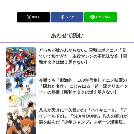
ポスト
シェア
LINEで送る
あわせて読む
どっちが敵かわからない...昭和ロボアニメ「見
ていて怖すぎた」主役マシンの不気味な姿【昭
和オタクは燃え尽きない】
今観ても「刺激的」...80年代角川アニメ映画の
「隠れた名作」 にじみ出る「超一流クリエイタ
ー」の熱量【昭和オタクは燃え尽きない】
凡人が天才に一矢報いた!『ハイキュー!!』『ア
イシールド21』『SLAM DUNK』凡人の努力が
実を結んだ『少年ジャンプ』スポーツ漫画屈指
の爽快シーン