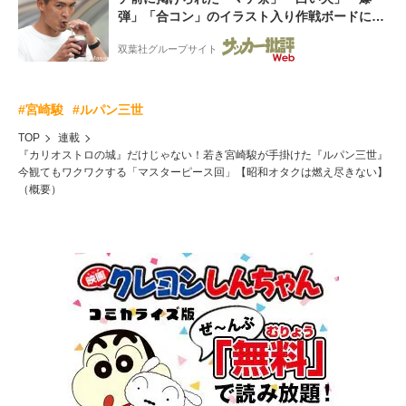
弾」「合コン」のイラスト入り作戦ボードにフ
ァン困惑!「想像よりデカくて吹いた」
双葉社グループサイト
#宮崎駿
#ルパン三世
TOP
連載
『カリオストロの城』だけじゃない！若き宮崎駿が手掛けた『ルパン三世』
今観てもワクワクする「マスターピース回」【昭和オタクは燃え尽きない】
（概要）