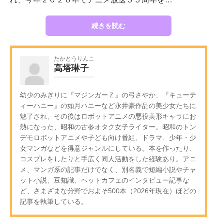
続きを読む
たかとうりんこ
高塔琳子
幼少のみぎりに『マジンガーＺ』の弓さやか、『キューテ
ィーハニー』の如月ハニーなど永井豪作品の美少女たちに
魅了され、その後はロボットアニメの悪役美形キャラにお
熱になった、昭和の古参オタク女子ライター。昭和のトン
デモロボットアニメや子ども向け番組、ドラマ、少年・少
女マンガなどを得意ジャンルにしている。本を作ったり、
コスプレをしたりと手広く同人活動をした経験あり。アニ
メ、マンガ系の記事だけでなく、別名義で短編小説やチャ
ット小説、豆知識、ペットカフェのインタビュー記事な
ど、さまざまな分野でおよそ500本（2026年現在）ほどの
記事を執筆している。