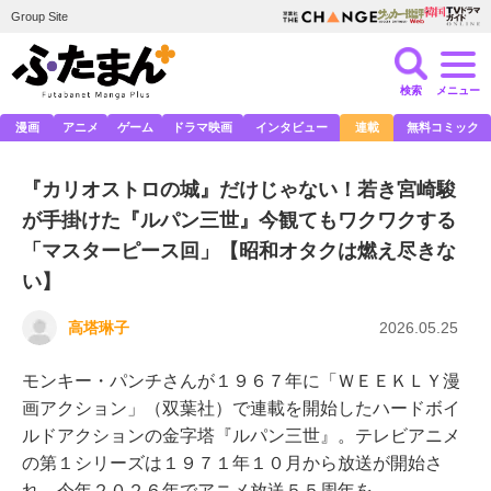
Group Site
検索
メニュー
漫画
アニメ
ゲーム
ドラマ映画
インタビュー
連載
無料コミック
『カリオストロの城』だけじゃない！若き宮崎駿
が手掛けた『ルパン三世』今観てもワクワクする
「マスターピース回」【昭和オタクは燃え尽きな
い】
高塔琳子
2026.05.25
モンキー・パンチさんが１９６７年に「ＷＥＥＫＬＹ漫
画アクション」（双葉社）で連載を開始したハードボイ
ルドアクションの金字塔『ルパン三世』。テレビアニメ
の第１シリーズは１９７１年１０月から放送が開始さ
れ、今年２０２６年でアニメ放送５５周年を…