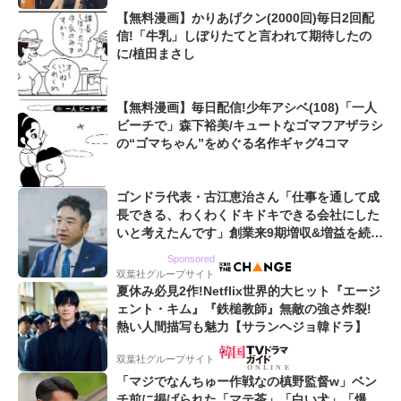
【無料漫画】かりあげクン(2000回)毎日2回配
信!「牛乳」しぼりたてと言われて期待したの
に/植田まさし
【無料漫画】毎日配信!少年アシベ(108)「一人
ビーチで」森下裕美/キュートなゴマフアザラシ
の“ゴマちゃん”をめぐる名作ギャグ4コマ
ゴンドラ代表・古江恵治さん「仕事を通して成
長できる、わくわくドキドキできる会社にした
いと考えたんです」創業来9期増収&増益を続け
るWebマーケティング会社のアイデンティティ
Sponsored
双葉社グループサイト
夏休み必見2作!Netflix世界的大ヒット『エージ
ェント・キム』『鉄槌教師』無敵の強さ炸裂!
熱い人間描写も魅力【サランヘジョ韓ドラ】
双葉社グループサイト
「マジでなんちゅー作戦なの槙野監督w」ベン
チ前に掲げられた「マテ茶」「白い犬」「爆