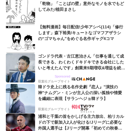
「乾物」「ことばの壁」意外なモノを水でもど
してみた/植田まさし
【無料漫画】毎日配信!少年アシベ(114)「修行
します」森下裕美/キュートなゴマフアザラシ
の“ゴマちゃん”をめぐる名作ギャグ4コマ
ゴンドラ代表・古江恵治さん「仕事を通して成
長できる、わくわくドキドキできる会社にした
いと考えたんです」創業来9期増収&増益を続け
るWebマーケティング会社のアイデンティティ
Sponsored
双葉社グループサイト
韓ドラ史上に残る名作史劇『恋人』”演技の
神”ナムグン・ミンが主人公の深い孤独や情愛
を繊細に表現【サランヘジョ韓ドラ】
双葉社グループサイト
浦和と千葉の首をかしげる主力放出、柏リカル
ドの下で新加入2人が化ける!Jリーグに必要な
外国人選手は【Jリーグ開幕「初めての秋春