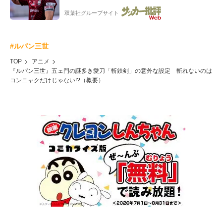
制」の大激論】(4)
双葉社グループサイト
#ルパン三世
TOP
アニメ
『ルパン三世』五ェ門の謎多き愛刀「斬鉄剣」の意外な設定 斬れないのは
コンニャクだけじゃない!?（概要）