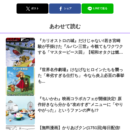
ポスト
シェア
LINEで送る
あわせて読む
『カリオストロの城』だけじゃない!若き宮崎
駿が手掛けた『ルパン三世』今観てもワクワク
する「マスターピース回」【昭和オタクは燃え
尽きない】
『世界名作劇場』けなげなヒロインたちを襲っ
た「卑劣すぎる仕打ち」 今なら炎上必至の暴挙
も...
『ちいかわ』映画コラボカフェが開催決定! 原
作好きなら分かる“攻めすぎ”メニューに「やり
やがった」というファンの声も!?
【無料漫画】かりあげクン(1751回)毎日配信!