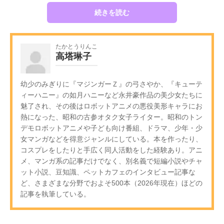
続きを読む
たかとうりんこ
高塔琳子
幼少のみぎりに『マジンガーＺ』の弓さやか、『キューテ
ィーハニー』の如月ハニーなど永井豪作品の美少女たちに
魅了され、その後はロボットアニメの悪役美形キャラにお
熱になった、昭和の古参オタク女子ライター。昭和のトン
デモロボットアニメや子ども向け番組、ドラマ、少年・少
女マンガなどを得意ジャンルにしている。本を作ったり、
コスプレをしたりと手広く同人活動をした経験あり。アニ
メ、マンガ系の記事だけでなく、別名義で短編小説やチャ
ット小説、豆知識、ペットカフェのインタビュー記事な
ど、さまざまな分野でおよそ500本（2026年現在）ほどの
記事を執筆している。