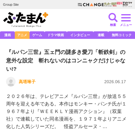
Group Site
検索
メニュー
漫画
アニメ
ゲーム
ドラマ映画
インタビュー
連載
無料コミック
『ルパン三世』五ェ門の謎多き愛刀「斬鉄剣」の
意外な設定 斬れないのはコンニャクだけじゃな
い!?
高塔琳子
2026.06.17
２０２６年は、テレビアニメ『ルパン三世』が放送５５
周年を迎える年である。本作はモンキー・パンチ氏が１
９６７年より『ＷＥＥＫＬＹ漫画アクション』（双葉
社）で連載していた同名漫画を、１９７１年よりアニメ
化した人気シリーズだ。 怪盗アルセーヌ・…