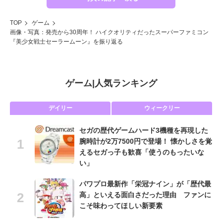
TOP
ゲーム
画像・写真：発売から30周年！ ハイクオリティだったスーパーファミコン
『美少女戦士セーラームーン』を振り返る
ゲーム
|
人気ランキング
デイリー
ウィークリー
セガの歴代ゲームハード3機種を再現した
腕時計が2万7500円で登場！ 懐かしさを覚
えるセガっ子も歓喜「使うのもったいな
い」
パワプロ最新作「栄冠ナイン」が「歴代最
高」といえる面白さだった理由 ファンに
こそ味わってほしい新要素