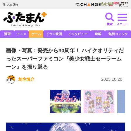
Group Site
検索
メニュー
漫画
アニメ
ゲーム
ドラマ映画
インタビュー
連載
無料コミック
画像・写真：発売から30周年！ ハイクオリティだ
ったスーパーファミコン『美少女戦士セーラーム
ーン』を振り返る
創也慎介
2023.10.20