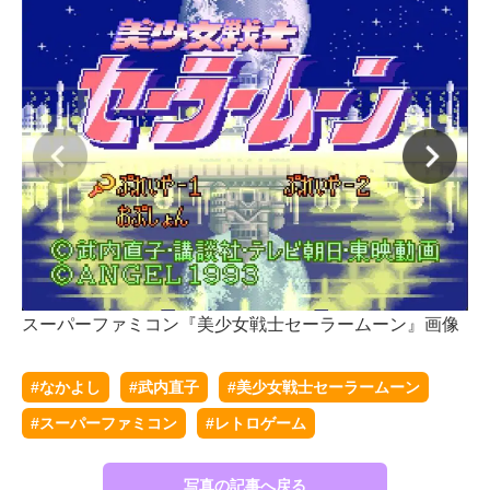
スーパーファミコン『美少女戦士セーラームーン』画像
ス
#なかよし
#武内直子
#美少女戦士セーラームーン
#スーパーファミコン
#レトロゲーム
写真の記事へ戻る