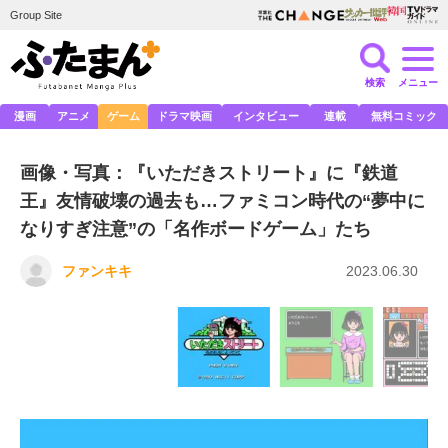
Group Site
検索
メニュー
漫画
アニメ
ゲーム
ドラマ映画
インタビュー
連載
無料コミック
画像・写真：『いただきストリート』に『鉄道
王』友情破壊の過去も…ファミコン時代の“夢中に
なりすぎ注意”の「名作ボードゲーム」たち
ファンキキ
2023.06.30