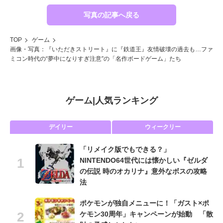
写真の記事へ戻る
TOP
ゲーム
画像・写真：『いただきストリート』に『鉄道王』友情破壊の過去も…ファ
ミコン時代の“夢中になりすぎ注意”の「名作ボードゲーム」たち
ゲーム
|
人気ランキング
デイリー
ウィークリー
「リメイク版でもできる？」
NINTENDO64世代には懐かしい『ゼルダ
の伝説 時のオカリナ』意外なボスの攻略
法
ポケモンが独自メニューに！「ガスト×ポ
ケモン30周年」キャンペーンが始動 「散