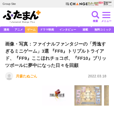
Group Site
検索
メニュー
漫画
アニメ
ゲーム
ドラマ映画
インタビュー
連載
無料コミック
画像・写真：ファイナルファンタジーの「秀逸す
ぎるミニゲーム」3選 『FF8』トリプルトライア
ド、『FF9』ここほれチョコボ、『FF10』ブリッ
ツボールに夢中になった日々を回顧
月森たぬごん
2022.03.18