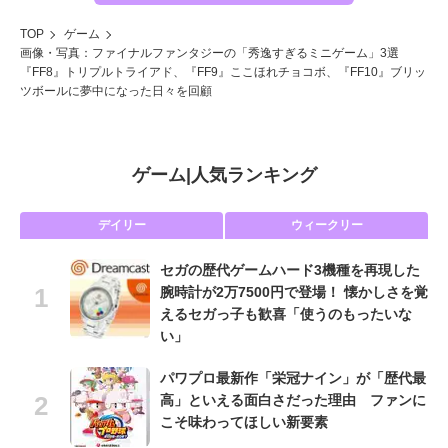
TOP
ゲーム
画像・写真：ファイナルファンタジーの「秀逸すぎるミニゲーム」3選
『FF8』トリプルトライアド、『FF9』ここほれチョコボ、『FF10』ブリッ
ツボールに夢中になった日々を回顧
ゲーム
|
人気ランキング
デイリー
ウィークリー
セガの歴代ゲームハード3機種を再現した
腕時計が2万7500円で登場！ 懐かしさを覚
えるセガっ子も歓喜「使うのもったいな
い」
パワプロ最新作「栄冠ナイン」が「歴代最
高」といえる面白さだった理由 ファンに
こそ味わってほしい新要素