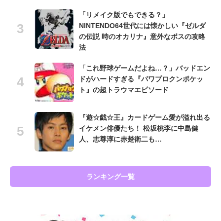
「リメイク版でもできる？」
NINTENDO64世代には懐かしい『ゼルダ
の伝説 時のオカリナ』意外なボスの攻略
法
「これ野球ゲームだよね…？」バッドエン
ドがハードすぎる『パワプロクンポケッ
ト』の超トラウマエピソード
『遊☆戯☆王』カードゲーム愛が溢れ出る
イケメン俳優たち！ 松坂桃李に中島健
人、志尊淳に赤楚衛二も…
ランキング一覧