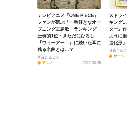
テレビアニメ『ONE PIECE』
ストライ
ファンが選ぶ「一番好きなオー
キング…
プニング主題歌」ランキング
ター』作
圧倒的1位・きただにひろし
ように衝
『ウィーアー！』に続いた耳に
進化形」
残る名曲とは…？
月森たぬ
ゲーム
月森たぬごん
アニメ
2022.06.26