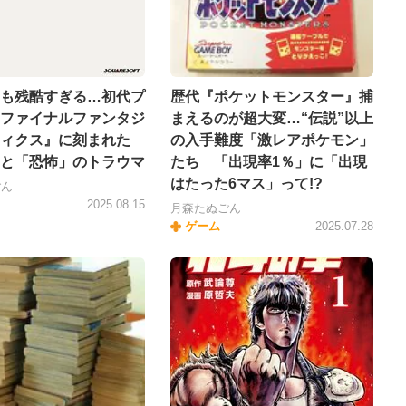
も残酷すぎる…初代プ
歴代『ポケットモンスター』捕
ファイナルファンタジ
まえるのが超大変…“伝説”以上
ィクス』に刻まれた
の入手難度「激レアポケモン」
と「恐怖」のトラウマ
たち 「出現率1％」に「出現
はたった6マス」って!?
ごん
2025.08.15
月森たぬごん
ゲーム
2025.07.28