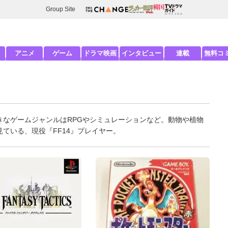
Group Site
アニメ
ゲーム
ドラマ映画
インタビュー
連載
無料コ
きなゲームジャンルはRPGやシミュレーションなど。動物や植物
ている、現役『FF14』プレイヤー。