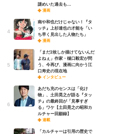
謎めいた過去も…
禁
漫画
「
連
南や和也だけじゃない！『タ
ッチ』上杉達也の才能を「い
ち早く見出した人物たち」
【
漫画
ー
完
「まだ2枚しか描けてないんだ
ー
よねぇ」作家・樋口毅宏が問
う、今再び、漫画に向かう江
口寿史の現在地
ナ
インタビュー
リ
イ
あだち充のセンスは「化け
味
物」、土田晃之が語る『タッ
フ
チ』の最終回が「見事すぎ
ち
る」ワケ【土田晃之の昭和カ
ルチャー回顧録】
連載
劇
け
「カルチャーは引用の歴史で
「