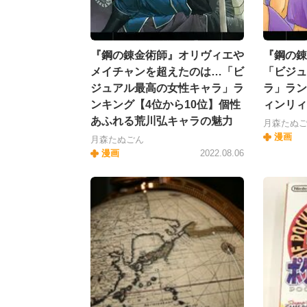
『鋼の錬金術師』オリヴィエや
『鋼の錬
メイチャンを超えたのは…「ビ
「ビジュ
ジュアル最高の女性キャラ」ラ
ラ」ラン
ンキング【4位から10位】個性
ィンリィ
あふれる荒川弘キャラの魅力
月森たぬ
漫画
月森たぬごん
漫画
2022.08.06