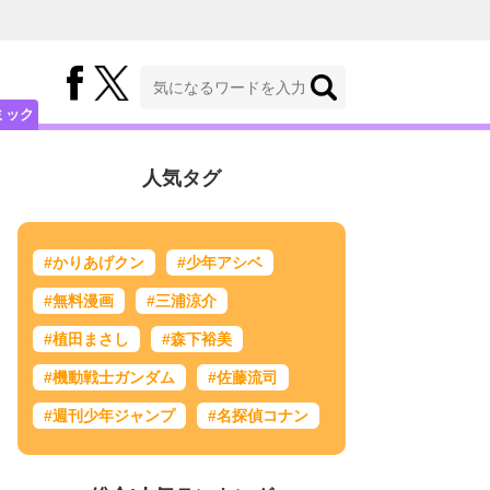
ミック
人気タグ
#かりあげクン
#少年アシベ
#無料漫画
#三浦涼介
#植田まさし
#森下裕美
#機動戦士ガンダム
#佐藤流司
#週刊少年ジャンプ
#名探偵コナン