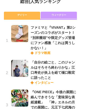
総合
|
人気ランキング
デイリー
ウィークリー
ファミマと『VIVANT』第2シ
放
ーズンのコラボがスタート！
ム
“別班饅頭”や限定グッズ登場
「
にファン感激「これは買うし
「
かない！」
ドラマ映画
木
「自分の絵ごと、このジャン
シ
ルはそろそろ終わりかな」江
「
口寿史が炎上を経て樋口毅宏
ル
に語ったこと
ム
インタビュー
さ
ス
『ONE PIECE』今後の展開に
絡んできそうな「意味深な表
紙連載」 「神」エネルの月
舞
での展開に、元王下七武海の
編