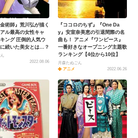
金術師』荒川弘が描く
『ココロのちず』『One Da
アル最高の女性キャ
y』安室奈美恵の引退間際の名
キング 圧倒的人気ウ
曲も！ アニメ『ワンピース』
に続いた美女とは…？
一番好きなオープニング主題歌
ランキング【4位から10位】
ごん
2022.08.06
月森たぬごん
アニメ
2022.06.26