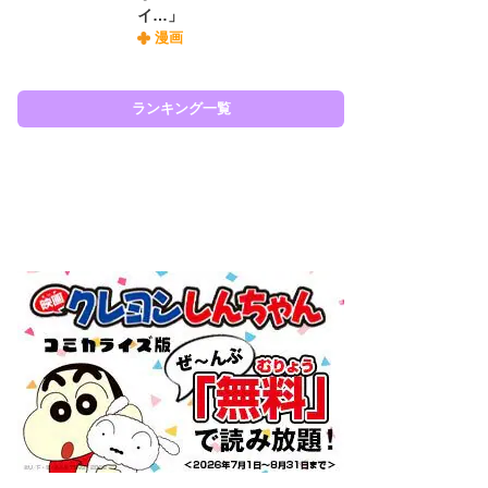
イ…」
『O
漫画
絡
紙
で
謎
ランキング一覧
ラン