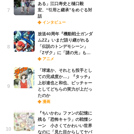
ある」江口寿史と樋口毅
れ
宏、“引用と継承”をめぐる対
話
インタビュー
令
た!
放送40周年『機動戦士ガンダ
前
ムZZ』いまだ語り継がれる
ト
「伝説のトンデモシーン」
ド
「Zザク」に「謎の光」も…
アニメ
「
「球速か、それとも投手とし
決
ての完成度か…」『タッチ』
場
上杉達也と和也、ピッチャー
別
としてどちらの実力が上だっ
たのか
漫画
『
に
『ちいかわ』ファンの記憶に
が
残る「恐怖キャラ」の戦慄シ
実
ーン 小さくてかわいい世界
なのに「見た目からしてヤバ