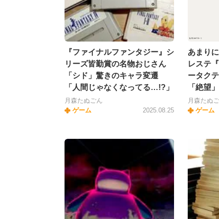
『ファイナルファンタジー』シ
あまりに
リーズ皆勤賞の名物おじさん
レステ『
「シド」驚きのキャラ変遷
ータクテ
「人間じゃなくなってる…!?」
「絶望」
月森たぬごん
月森たぬ
ゲーム
2025.08.25
ゲーム