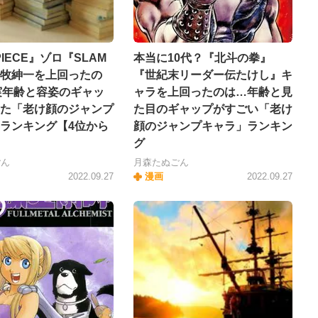
PIECE』ゾロ『SLAM
本当に10代？『北斗の拳』
』牧紳一を上回ったの
『世紀末リーダー伝たけし』キ
 実年齢と容姿のギャッ
ャラを上回ったのは…年齢と見
た「老け顔のジャンプ
た目のギャップがすごい「老け
ランキング【4位から
顔のジャンプキャラ」ランキン
グ
ごん
月森たぬごん
2022.09.27
漫画
2022.09.27