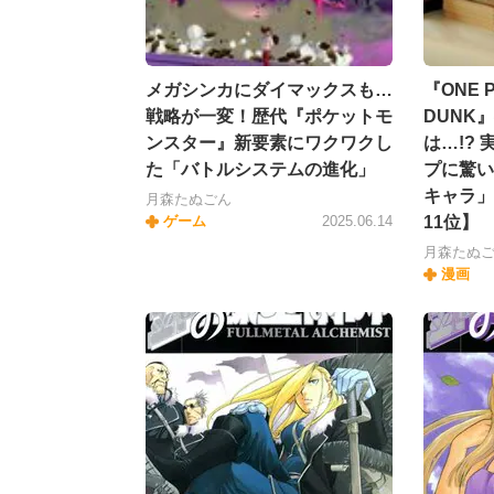
メガシンカにダイマックスも…
『ONE 
戦略が一変！歴代『ポケットモ
DUNK
ンスター』新要素にワクワクし
は…!?
た「バトルシステムの進化」
プに驚い
キャラ」
月森たぬごん
ゲーム
2025.06.14
11位】
月森たぬ
漫画