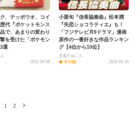
ク、テッポウオ、コイ
小栗旬『信長協奏曲』松本潤
歴代『ポケットモンス
『失恋ショコラティエ』も！
品で、あまりの変わり
「フジテレビ月9ドラマ」漫画
撃を受けた「ポケモン
原作の一番好きな作品ランキン
3選
グ【4位から10位】
ごん
月森たぬごん
2022.06.08
その他
2022.05.24
1
2