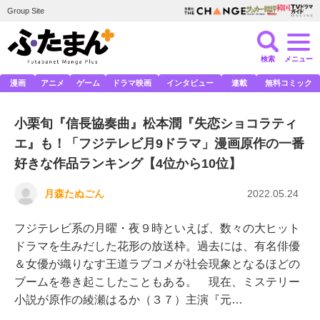
Group Site
検索
メニュー
漫画
アニメ
ゲーム
ドラマ映画
インタビュー
連載
無料コミック
小栗旬『信長協奏曲』松本潤『失恋ショコラティ
エ』も！「フジテレビ月9ドラマ」漫画原作の一番
好きな作品ランキング【4位から10位】
月森たぬごん
2022.05.24
フジテレビ系の月曜・夜９時といえば、数々の大ヒット
ドラマを生みだした花形の放送枠。過去には、有名俳優
＆女優が織りなす王道ラブコメが社会現象となるほどの
ブームを巻き起こしたこともある。 現在、ミステリー
小説が原作の綾瀬はるか（３７）主演『元…