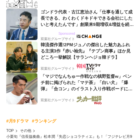
ゴンドラ代表・古江恵治さん「仕事を通して成
長できる、わくわくドキドキできる会社にした
いと考えたんです」創業来9期増収&増益を続け
るWebマーケティング会社のアイデンティティ
Sponsored
双葉社グループサイト
韓流傑作選!2PMジュノの傑出した魅力あふれ
る主演3作『赤い袖先』『テプン商事』ほか見
どころ一挙解説【サランヘジョ韓ドラ】
双葉社グループサイト
「マジでなんちゅー作戦なの槙野監督w」ベン
チ前に掲げられた「マテ茶」「白い犬」「爆
弾」「合コン」のイラスト入り作戦ボードにフ
ァン困惑!「想像よりデカくて吹いた」
双葉社グループサイト
#月9ドラマ
#ランキング
TOP
その他
小栗旬『信長協奏曲』松本潤『失恋ショコラティエ』も！「フジテレビ月9