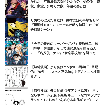
かれた、本編最強の呪術師たちの「その後」 虎
杖、東堂、釘崎らの数十年後の姿とは
可憐なのは見た目だけ...剣術に銃の早撃ちも!?
『銀河鉄道999』メーテルが敵を無双した「ガ
チ戦闘シーン」
「今年の映画のキーパーソン?」萩原研二、松
田陣平、伊達航、そして諸伏景光も帰らぬ人
に...『名探偵コナン』“警察学校組”を襲った悲
痛な過去
【無料漫画】かりあげクン(2098回)毎日2回配
信!「物件」ちょっと不気味なお客さん...?/植田
まさし
【無料漫画】毎日配信!少年アシベ(157)「さよ
ならネパール」森下裕美/キュートなゴマフアザ
ラシの“ゴマちゃん”をめぐる名作ギャグ4コマ