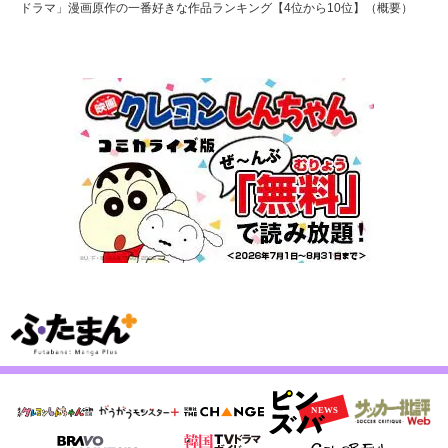
ドラマ」漫画原作の一番好きな作品ランキング【4位から10位】（概要）