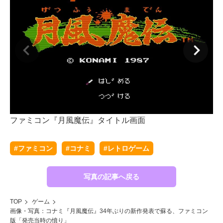
ファミコン『月風魔伝』タイトル画面
『
#ファミコン
#コナミ
#レトロゲーム
写真の記事へ戻る
TOP
ゲーム
画像・写真：コナミ『月風魔伝』34年ぶりの新作発表で蘇る、ファミコン
版「発売当時の憤り」