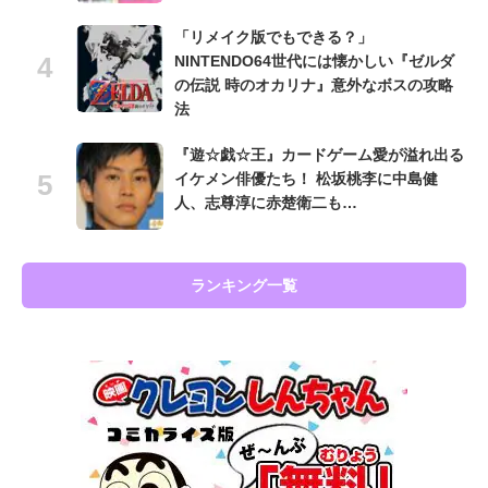
「リメイク版でもできる？」
NINTENDO64世代には懐かしい『ゼルダ
の伝説 時のオカリナ』意外なボスの攻略
法
『遊☆戯☆王』カードゲーム愛が溢れ出る
イケメン俳優たち！ 松坂桃李に中島健
人、志尊淳に赤楚衛二も…
ランキング一覧