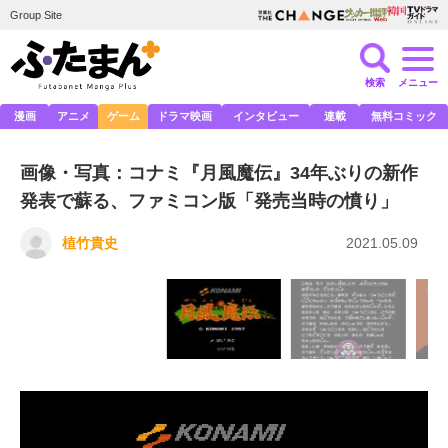
Group Site
検索
メニュー
漫画
アニメ
ゲーム
ドラマ映画
インタビュー
連載
無料コミック
画像・写真：コナミ『月風魔伝』34年ぶりの新作
発表で蘇る、ファミコン版「発売当時の憤り」
植竹貴史
2021.05.09