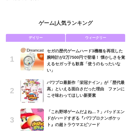
ゲーム
|
人気ランキング
デイリー
ウィークリー
セガの歴代ゲームハード3機種を再現した
腕時計が2万7500円で登場！ 懐かしさを覚
えるセガっ子も歓喜「使うのもったいな
い」
パワプロ最新作「栄冠ナイン」が「歴代最
高」といえる面白さだった理由 ファンに
こそ味わってほしい新要素
「これ野球ゲームだよね…？」バッドエン
ドがハードすぎる『パワプロクンポケッ
ト』の超トラウマエピソード