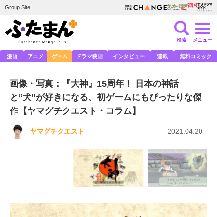
Group Site
検索
メニュー
漫画
アニメ
ゲーム
ドラマ映画
インタビュー
連載
無料コミック
画像・写真：『大神』15周年！ 日本の神話
と“犬”が好きになる、初ゲームにもぴったりな傑
作【ヤマグチクエスト・コラム】
ヤマグチクエスト
2021.04.20