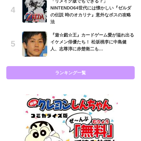
「リメイク版でもできる？」
NINTENDO64世代には懐かしい『ゼルダ
の伝説 時のオカリナ』意外なボスの攻略
法
『遊☆戯☆王』カードゲーム愛が溢れ出る
イケメン俳優たち！ 松坂桃李に中島健
人、志尊淳に赤楚衛二も…
ランキング一覧