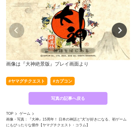
画像は『大神絶景版』プレイ画面より
画
#ヤマグチクエスト
#カプコン
写真の記事へ戻る
TOP
ゲーム
画像・写真：『大神』15周年！ 日本の神話と“犬”が好きになる、初ゲーム
にもぴったりな傑作【ヤマグチクエスト・コラム】