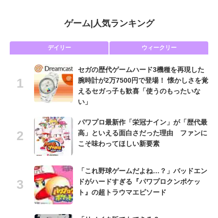
ゲーム
|
人気ランキング
デイリー
ウィークリー
セガの歴代ゲームハード3機種を再現した
腕時計が2万7500円で登場！ 懐かしさを覚
えるセガっ子も歓喜「使うのもったいな
い」
パワプロ最新作「栄冠ナイン」が「歴代最
高」といえる面白さだった理由 ファンに
こそ味わってほしい新要素
「これ野球ゲームだよね…？」バッドエン
ドがハードすぎる『パワプロクンポケッ
ト』の超トラウマエピソード