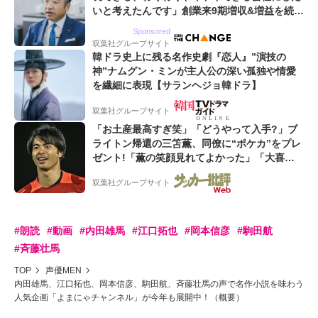
いと考えたんです」創業来9期増収&増益を続け
るWebマーケティング会社のアイデンティティ
Sponsored
双葉社グループサイト
韓ドラ史上に残る名作史劇『恋人』”演技の
神”ナムグン・ミンが主人公の深い孤独や情愛
を繊細に表現【サランヘジョ韓ドラ】
双葉社グループサイト
「お土産最高すぎ笑」「どうやって入手?」ブ
ライトン帰還の三笘薫、同僚に“ポケカ”をプレ
ゼント!「薫の笑顔見れてよかった」「大喜び
のリュテル可愛すぎ」
双葉社グループサイト
#朗読
#動画
#内田雄馬
#江口拓也
#岡本信彦
#駒田航
#斉藤壮馬
TOP
声優MEN
内田雄馬、江口拓也、岡本信彦、駒田航、斉藤壮馬の声で名作小説を味わう
人気企画「よまにゃチャンネル」が今年も展開中！（概要）