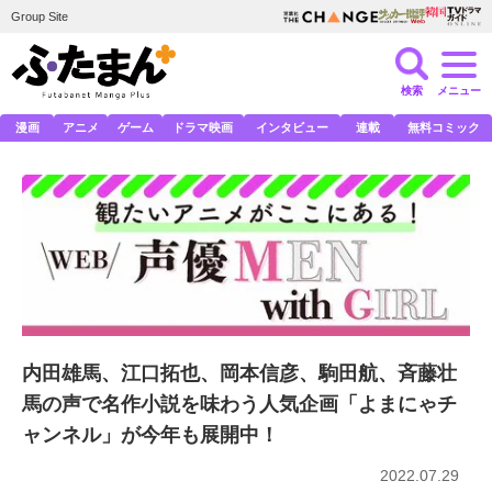
Group Site
検索
メニュー
漫画
アニメ
ゲーム
ドラマ映画
インタビュー
連載
無料コミック
内田雄馬、江口拓也、岡本信彦、駒田航、斉藤壮
馬の声で名作小説を味わう人気企画「よまにゃチ
ャンネル」が今年も展開中！
2022.07.29