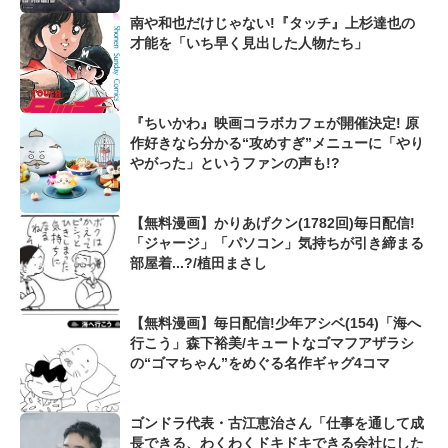
南や和也だけじゃない!『タッチ』上杉達也の
才能を「いち早く見出した人物たち」
『ちいかわ』映画コラボカフェが開催決定! 原
作好きなら分かる“攻めすぎ”メニューに「やり
やがった」というファンの声も!?
【無料漫画】かりあげクン(1782回)毎日配信!
「ジャージ」「パソコン」気持ちが引き締まる
部屋着...?/植田まさし
【無料漫画】毎日配信!少年アシベ(154)「海へ
行こう」森下裕美/キュートなゴマフアザラシ
の“ゴマちゃん”をめぐる名作ギャグ4コマ
ゴンドラ代表・古江恵治さん「仕事を通して成
長できる、わくわくドキドキできる会社にした