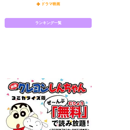
ドラマ映画
令
た!
前
ランキング一覧
ト
ド
ラン