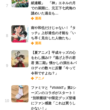
紙連載」 「神」エネルの月
での展開に、元王下七武海の
謎めいた過去も…
『O
漫画
絡
紙
南や和也だけじゃない！『タ
で
ッチ』上杉達也の才能を「い
謎
ち早く見出した人物たち」
漫画
劇
【夏アニメ】平成キッズの心
け
をわし掴み!?『逃げ上手の若
「
君 第二期』懐かしの演出＆パ
れ
ロディの数々に反響「今って
令和ですよね？」
アニメ
ナ
リ
ファミマと『VIVANT』第2シ
イ
ーズンのコラボがスタート！
味
“別班饅頭”や限定グッズ登場
フ
にファン感激「これは買うし
ち
かない！」