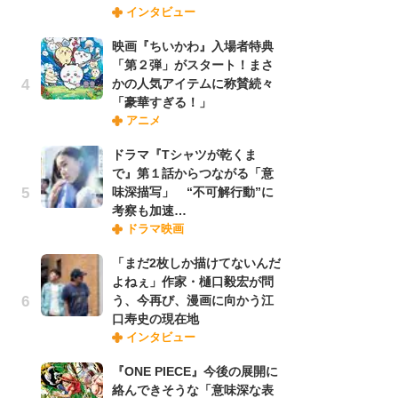
インタビュー
禁
「
映画『ちいかわ』入場者特典
連
「第２弾」がスタート！まさ
かの人気アイテムに称賛続々
「豪華すぎる！」
「
アニメ
ル
口
ドラマ『Tシャツが乾くま
に
で』第１話からつながる「意
味深描写」 “不可解行動”に
考察も加速…
【
ドラマ映画
ー
完
「まだ2枚しか描けてないんだ
ー
よねぇ」作家・樋口毅宏が問
う、今再び、漫画に向かう江
口寿史の現在地
フ
インタビュー
ー
“
『ONE PIECE』今後の展開に
に
絡んできそうな「意味深な表
か