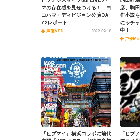
ヒプノシスマイク8th LIVE ハ
内田雄馬
マの存在感を見せつける！ ヨ
彦、駒田
コハマ・ディビジョン公演DA
作小説を
Y2レポート
にゃチャ
中！
声優MEN
2022.09.18
声優ME
『ヒプマイ』横浜コラボに前代
「ヒプノ