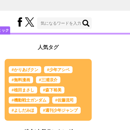
ミック
人気タグ
#かりあげクン
#少年アシベ
#無料漫画
#三浦涼介
#植田まさし
#森下裕美
#機動戦士ガンダム
#佐藤流司
#よしだみほ
#週刊少年ジャンプ