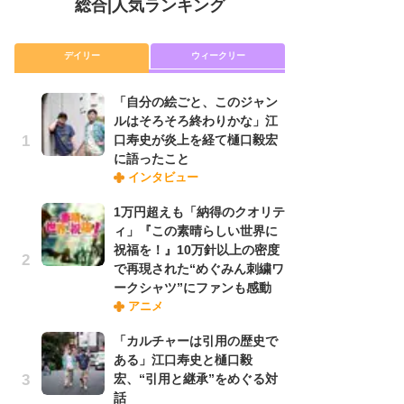
総合
|
人気ランキング
デイリー
ウィークリー
「自分の絵ごと、このジャン
放
ルはそろそろ終わりかな」江
ム
口寿史が炎上を経て樋口毅宏
「
に語ったこと
「
インタビュー
1万円超えも「納得のクオリテ
木
ィ」『この素晴らしい世界に
シ
祝福を！』10万針以上の密度
「
で再現された“めぐみん刺繍ワ
ル
ークシャツ”にファンも感動
ム
アニメ
さ
ス
「カルチャーは引用の歴史で
ある」江口寿史と樋口毅
宏、“引用と継承”をめぐる対
舞
話
編