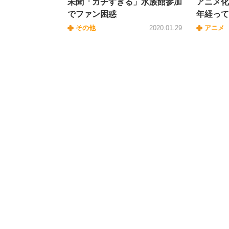
未聞「ガチすぎる」水族館参加
アニメ化
でファン困惑
年経って
その他
2020.01.29
アニメ