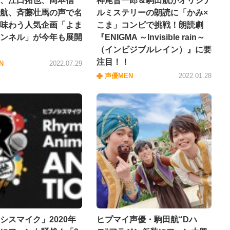
、江口拓也、岡本信
神尾晋一郎＆駒田航がオリジナ
航、斉藤壮馬の声で名
ルミステリーの朗読に「かみ×
味わう人気企画「よま
こま」コンビで挑戦！朗読劇
ンネル」が今年も展開
『ENIGMA ～Invisible rain～
（インビジブルレイン）』に要
注目！！
N
2022.07.29
声優MEN
2022.01.28
シスマイク」2020年
ヒプマイ声優・駒田航“Dハ