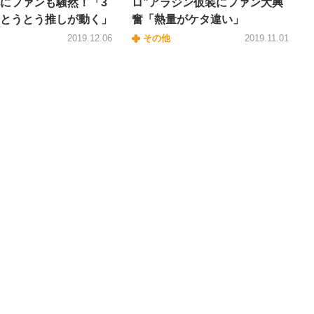
にファンも騒然！「3
ロ”アラジン仮装にファン大興
とうとう推しが動く」
奮「熱量がケタ違い」
2019.12.06
その他
2019.11.01