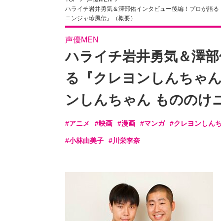
ハライチ岩井勇気＆澤部佑インタビュー後編！プロが語る
ニンジャ珍風伝』（概要）
声優MEN
ハライチ岩井勇気＆澤部
る『クレヨンしんちゃん
ンしんちゃん もののけ
#アニメ
#映画
#漫画
#マンガ
#クレヨンしん
#小林由美子
#川栄李奈