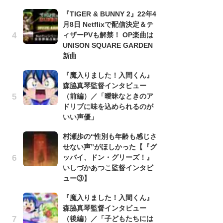
信
『TIGER & BUNNY 2』22年4
ダー
月8日 Netflixで配信決定＆テ
P
ィザーPVも解禁！ OP楽曲は
古
UNISON SQUARE GARDEN
あ
新曲
る
『魔入りました！入間くん』
詠
森脇真琴監督インタビュー
懐
（前編）／「曖昧なときのア
ト
ドリブに味を込められるのが
の
いい声優」
村瀬歩の“性別も年齢も感じさ
『
せない声”がほしかった【『グ
幸
ッバイ、ドン・グリーズ！』
ー
いしづかあつこ監督インタビ
な
ュー③】
前
『魔入りました！入間くん』
声
森脇真琴監督インタビュー
も
（後編）／「子どもたちには
「[