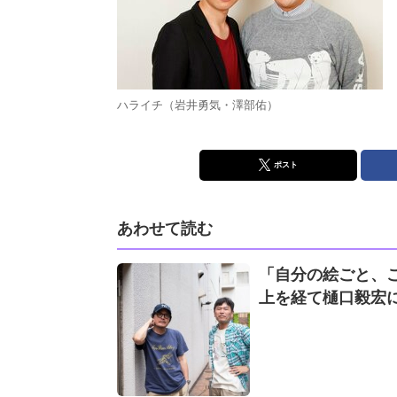
ハライチ（岩井勇気・澤部佑）
ポスト
あわせて読む
「自分の絵ごと、
上を経て樋口毅宏