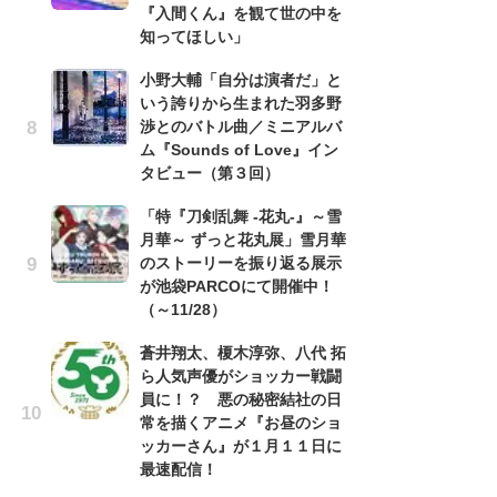
『入間くん』を観て世の中を
cov
知ってほしい」
r
イ
小野大輔「自分は演者だ」と
いう誇りから生まれた羽多野
「
渉とのバトル曲／ミニアルバ
し
ム『Sounds of Love』イン
シ
タビュー（第３回）
太
「特『刀剣乱舞 -花丸-』～雪
『
月華～ ずっと花丸展」雪月華
ー
のストーリーを振り返る展示
コ
が池袋PARCOにて開催中！
み
（～11/28）
蒼井翔太、榎木淳弥、八代 拓
ラン
ら人気声優がショッカー戦闘
員に！？ 悪の秘密結社の日
常を描くアニメ『お昼のショ
ッカーさん』が１月１１日に
最速配信！