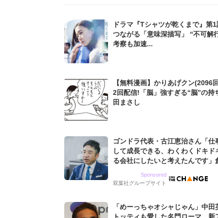
ドラマ『Tシャツが乾くまで』第1
つながる「意味深描写」 “不可解
考察も加速...
【無料漫画】かりあげクン(2096回
2回配信!「脳」強すぎる“脳”の持
田まさし
ゴンドラ代表・古江恵治さん「仕
して成長できる、わくわくドキド
る会社にしたいと考えたんです」
9期増収&増益を続けるWebマー
Sponsored
グ会社のアイデンティティ
双葉社グループサイト
「めーっちゃオシャじゃん」中田
トッティも愛した名門ローマ、新