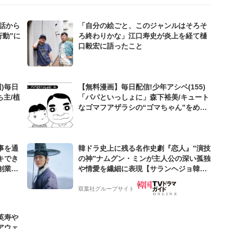
話から
「自分の絵ごと、このジャンルはそろそ
行動”に
ろ終わりかな」江口寿史が炎上を経て樋
口毅宏に語ったこと
)毎日
【無料漫画】毎日配信!少年アシベ(155)
ち主/植
「パパといっしょに」森下裕美/キュート
なゴマフアザラシの“ゴマちゃん”をめぐ
る名作ギャグ4コマ
事を通
韓ドラ史上に残る名作史劇『恋人』”演技
キでき
の神”ナムグン・ミンが主人公の深い孤独
創業来
や情愛を繊細に表現【サランヘジョ韓ド
ケティン
ラ】
双葉社グループサイト
英寿や
アウェ