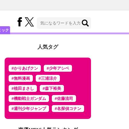
ミック
人気タグ
#かりあげクン
#少年アシベ
#無料漫画
#三浦涼介
#植田まさし
#森下裕美
#機動戦士ガンダム
#佐藤流司
#週刊少年ジャンプ
#名探偵コナン