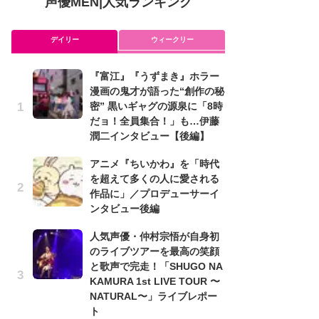
声優MEN
|
人気ランキング
デイリー
ウィークリー
『富江』『うずまき』ホラー
ア
漫画の鬼才が語った“創作の秘
を
密” 黒いギャグの源泉に「8時
作
だョ！全員集合！」も…伊藤
ン
潤二インタビュー【後編】
可
アニメ『ちいかわ』を「時代
メ
を超えて多くの人に愛される
理
作品に」／プロデューサーイ
ビ
ンタビュー後編
み
人気声優・仲村宗悟が自身初
た
のライブツアーを最高の笑顔
鼻
と歌声で完走！「SHUGO NA
バ
KAMURA 1st LIVE TOUR 〜
ト
NATURAL〜」ライブレポー
の
ト