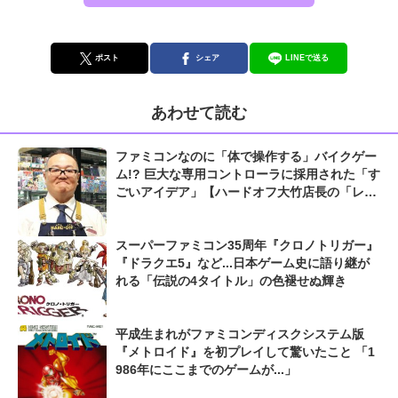
ポスト
シェア
LINEで送る
あわせて読む
ファミコンなのに「体で操作する」バイクゲー
ム!? 巨大な専用コントローラに採用された「す
ごいアイデア」【ハードオフ大竹店長の「レト
ロゲームちょっといい話」】
スーパーファミコン35周年『クロノトリガー』
『ドラクエ5』など...日本ゲーム史に語り継が
れる「伝説の4タイトル」の色褪せぬ輝き
平成生まれがファミコンディスクシステム版
『メトロイド』を初プレイして驚いたこと 「1
986年にここまでのゲームが...」