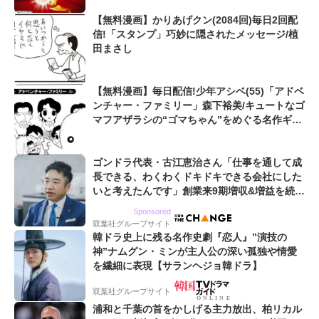
【無料漫画】かりあげクン(2084回)毎日2回配
信!「スタンプ」巧妙に隠されたメッセージ/植
田まさし
【無料漫画】毎日配信!少年アシベ(55)「アドベ
ンチャー・ファミリー」森下裕美/キュートなゴ
マフアザラシの“ゴマちゃん”をめぐる名作ギャ
グ4コマ
ゴンドラ代表・古江恵治さん「仕事を通して成
長できる、わくわくドキドキできる会社にした
いと考えたんです」創業来9期増収&増益を続け
るWebマーケティング会社のアイデンティティ
Sponsored
双葉社グループサイト
韓ドラ史上に残る名作史劇『恋人』”演技の
神”ナムグン・ミンが主人公の深い孤独や情愛
を繊細に表現【サランヘジョ韓ドラ】
双葉社グループサイト
浦和と千葉の首をかしげる主力放出、柏リカル