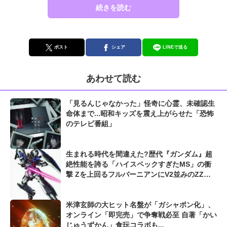
続きを読む
ポスト
シェア
LINEで送る
あわせて読む
「見るんじゃなかった」怪奇に心霊、未確認生
命体まで...昭和キッズを震え上がらせた「恐怖
のテレビ番組」
生まれる時代を間違えた?歴代『ガンダム』超
絶性能を誇る「ハイスペックすぎたMS」の衝
撃 Zを上回るフルバーニアンにV2並みのZZガ
ンダムも...
米津玄師の大ヒット名盤が「ガシャポン化」、
オンライン「即完売」で争奪戦必至 自著「かい
じゅうずかん」食玩コラボも...