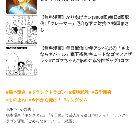
【無料漫画】かりあげクン(3000回)毎日2回配
信!「クレーマー」厄介な客に対抗!?/植田まさ
し
【無料漫画】毎日配信!少年アシベ(157)「さよ
ならネパール」森下裕美/キュートなゴマフアザ
ラシの“ゴマちゃん”をめぐる名作ギャグ4コマ
#橋本環奈
#ドランクドラゴン
#塚地武雅
#四千頭身
#ものまね
#今日から俺は!!
#キングダム
TOP
その他
橋本環奈『キングダム』『今日俺』で芸人から連日パロディ！ ドランクド
ラゴン塚地「ごめんなさーい！」（概要）