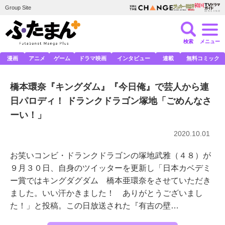
Group Site
検索
メニュー
漫画
アニメ
ゲーム
ドラマ映画
インタビュー
連載
無料コミック
橋本環奈『キングダム』『今日俺』で芸人から連
日パロディ！ ドランクドラゴン塚地「ごめんなさ
ーい！」
2020.10.01
お笑いコンビ・ドランクドラゴンの塚地武雅（４８）が
９月３０日、自身のツイッターを更新し「日本カベデミ
ー賞ではキングダグダム 橋本亜環奈をさせていただき
ました。いい汗かきました！ ありがとうございまし
た！」と投稿。この日放送された『有吉の壁…