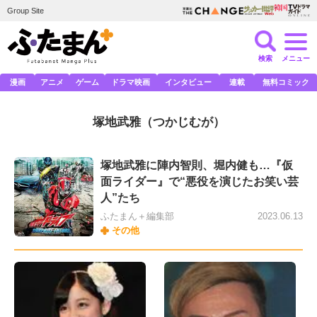
Group Site
検索
メニュー
漫画
アニメ
ゲーム
ドラマ映画
インタビュー
連載
無料コミック
塚地武雅
（つかじむが）
塚地武雅に陣内智則、堀内健も…『仮
面ライダー』で“悪役を演じたお笑い芸
人”たち
ふたまん＋編集部
2023.06.13
その他