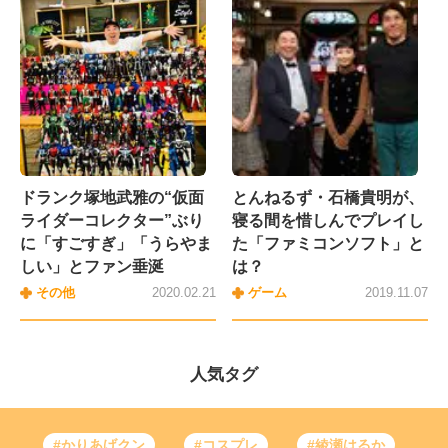
ドランク塚地武雅の“仮面
とんねるず・石橋貴明が、
ライダーコレクター”ぶり
寝る間を惜しんでプレイし
に「すごすぎ」「うらやま
た「ファミコンソフト」と
しい」とファン垂涎
は？
その他
2020.02.21
ゲーム
2019.11.07
人気タグ
#かりあげクン
#コスプレ
#綾瀬はるか