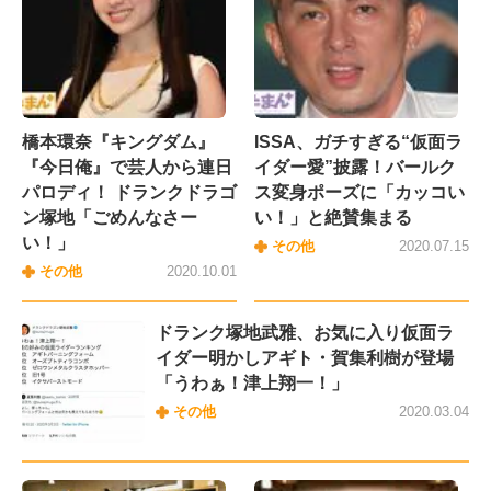
橋本環奈『キングダム』
ISSA、ガチすぎる“仮面ラ
『今日俺』で芸人から連日
イダー愛”披露！バールク
パロディ！ ドランクドラゴ
ス変身ポーズに「カッコい
ン塚地「ごめんなさー
い！」と絶賛集まる
い！」
その他
2020.07.15
その他
2020.10.01
ドランク塚地武雅、お気に入り仮面ラ
イダー明かしアギト・賀集利樹が登場
「うわぁ！津上翔一！」
その他
2020.03.04