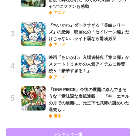
ャツ”にファンも感動
アニメ
『ちいかわ』ダークすぎる「長編シリー
ズ」の恐怖 映画化の「セイレーン編」だ
けじゃない…ライト層なら驚嘆必至
アニメ
映画『ちいかわ』入場者特典「第２弾」が
スタート！まさかの人気アイテムに称賛
続々「豪華すぎる！」
アニメ
『ONE PIECE』今後の展開に絡んできそ
うな「意味深な表紙連載」 「神」エネル
の月での展開に、元王下七武海の謎めいた
過去も…
漫画
ランキング一覧