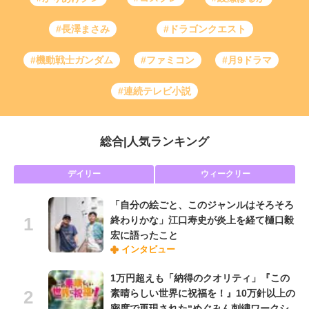
#長澤まさみ
#ドラゴンクエスト
#機動戦士ガンダム
#ファミコン
#月9ドラマ
#連続テレビ小説
総合
|
人気ランキング
デイリー
ウィークリー
「自分の絵ごと、このジャンルはそろそろ
終わりかな」江口寿史が炎上を経て樋口毅
宏に語ったこと
インタビュー
1万円超えも「納得のクオリティ」『この
素晴らしい世界に祝福を！』10万針以上の
密度で再現された“めぐみん刺繍ワークシ