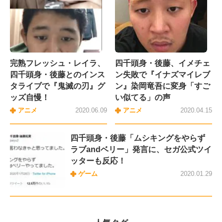
完熟フレッシュ・レイラ、
四千頭身・後藤、イメチェ
四千頭身・後藤とのインス
ン失敗で『イナズマイレブ
タライブで『鬼滅の刃』グ
ン』染岡竜吾に変身「すご
ッズ自慢！
い似てる」の声
アニメ
2020.06.09
アニメ
2020.04.15
四千頭身・後藤「ムシキングをやらず
ラブandベリー」発言に、セガ公式ツイ
ッターも反応！
ゲーム
2020.01.29