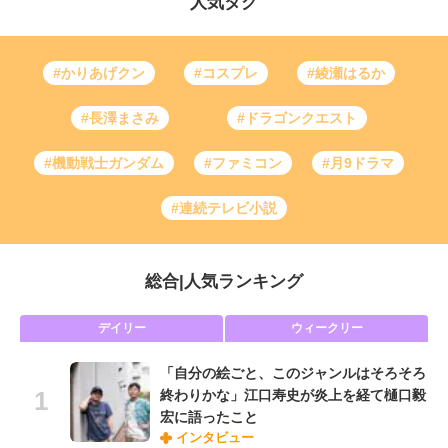
人気タグ
#かりあげクン
#コスプレ
#綾瀬はるか
#長澤まさみ
#ドラゴンクエスト
#機動戦士ガンダム
#ファミコン
#月9ドラマ
#連続テレビ小説
総合
|
人気ランキング
デイリー
ウィークリー
「自分の絵ごと、このジャンルはそろそろ
終わりかな」江口寿史が炎上を経て樋口毅
宏に語ったこと
インタビュー