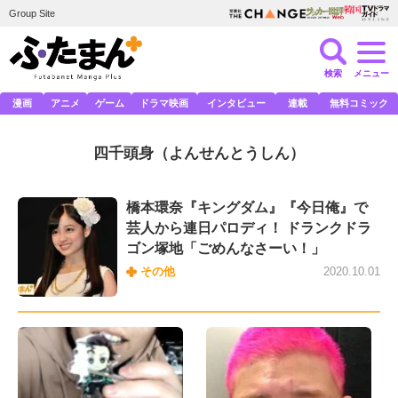
Group Site
検索
メニュー
漫画
アニメ
ゲーム
ドラマ映画
インタビュー
連載
無料コミック
四千頭身
（よんせんとうしん）
橋本環奈『キングダム』『今日俺』で
芸人から連日パロディ！ ドランクドラ
ゴン塚地「ごめんなさーい！」
その他
2020.10.01