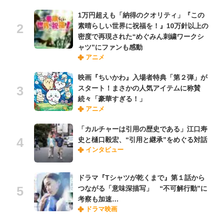
1万円超えも「納得のクオリティ」『この
素晴らしい世界に祝福を！』10万針以上の
密度で再現された“めぐみん刺繍ワークシ
ャツ”にファンも感動
アニメ
映画『ちいかわ』入場者特典「第２弾」が
スタート！まさかの人気アイテムに称賛
続々「豪華すぎる！」
アニメ
「カルチャーは引用の歴史である」江口寿
史と樋口毅宏、“引用と継承”をめぐる対話
インタビュー
ドラマ『Tシャツが乾くまで』第１話から
つながる「意味深描写」 “不可解行動”に
考察も加速…
ドラマ映画