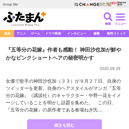
Group Site
検索
メニュー
漫画
アニメ
ゲーム
ドラマ映画
インタビュー
連載
無料コミック
『五等分の花嫁』作者も感動！ 神田沙也加が鮮や
かなピンクショートヘアの秘密明かす
2020.09.29
女優で歌手の神田沙也加（３３）が９月２７日、自身の
ツイッターを更新。自身のヘアスタイルがマンガ『五等
分の花嫁』（講談社）のキャラクター・中野一花をイメ
ージしていることを明かし話題を集めた。 この日、
『五等分の花嫁』の原作者である春場ねぎ氏…
続きを読む