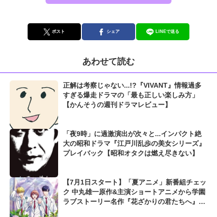
ポスト
シェア
LINEで送る
あわせて読む
正解は考察じゃない...!?『VIVANT』情報過多
すぎる爆走ドラマの「最も正しい楽しみ方」
【かんそうの週刊ドラマレビュー】
「夜9時」に過激演出が次々と...インパクト絶
大の昭和ドラマ『江戸川乱歩の美女シリーズ』
プレイバック【昭和オタクは燃え尽きない】
【7月1日スタート】「夏アニメ」新番組チェッ
ク 中丸雄一原作&主演ショートアニメから学園
ラブストーリー名作『花ざかりの君たちへ』ま
で