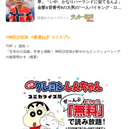
草」「いや、かなりハーランドに似てるんよ」
金髪&背番号9の大男の“一人バイキング・ロ
ー”映像が話題!「元気をもらった」
双葉社グループサイト
#神田沙也加
#春場ねぎ
#コスプレ
TOP
漫画
『五等分の花嫁』作者も感動！ 神田沙也加が鮮やかなピンクショートヘア
の秘密明かす（概要）