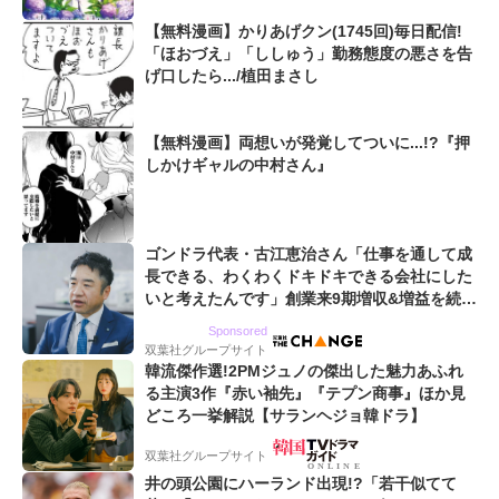
【無料漫画】かりあげクン(1745回)毎日配信!
「ほおづえ」「ししゅう」勤務態度の悪さを告
げ口したら.../植田まさし
【無料漫画】両想いが発覚してついに...!?『押
しかけギャルの中村さん』
ゴンドラ代表・古江恵治さん「仕事を通して成
長できる、わくわくドキドキできる会社にした
いと考えたんです」創業来9期増収&増益を続け
るWebマーケティング会社のアイデンティティ
Sponsored
双葉社グループサイト
韓流傑作選!2PMジュノの傑出した魅力あふれ
る主演3作『赤い袖先』『テプン商事』ほか見
どころ一挙解説【サランヘジョ韓ドラ】
双葉社グループサイト
井の頭公園にハーランド出現!?「若干似てて