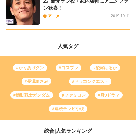
2』新オラフ役・武内駿輔にアニメファ
ン歓喜！
アニメ
2019.10.11
人気タグ
#かりあげクン
#コスプレ
#綾瀬はるか
#長澤まさみ
#ドラゴンクエスト
#機動戦士ガンダム
#ファミコン
#月9ドラマ
#連続テレビ小説
総合
|
人気ランキング