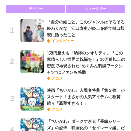
デイリー
ウィークリー
「自分の絵ごと、このジャンルはそろそろ
終わりかな」江口寿史が炎上を経て樋口毅
宏に語ったこと
インタビュー
1万円超えも「納得のクオリティ」『この
素晴らしい世界に祝福を！』10万針以上の
密度で再現された“めぐみん刺繍ワークシ
ャツ”にファンも感動
アニメ
映画『ちいかわ』入場者特典「第２弾」が
スタート！まさかの人気アイテムに称賛
続々「豪華すぎる！」
アニメ
『ちいかわ』ダークすぎる「長編シリー
ズ」の恐怖 映画化の「セイレーン編」だ