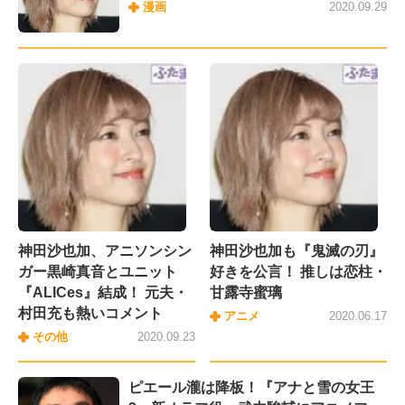
漫画
2020.09.29
神田沙也加、アニソンシン
神田沙也加も『鬼滅の刃』
ガー黒崎真音とユニット
好きを公言！ 推しは恋柱・
『ALICes』結成！ 元夫・
甘露寺蜜璃
村田充も熱いコメント
アニメ
2020.06.17
その他
2020.09.23
ピエール瀧は降板！『アナと雪の女王