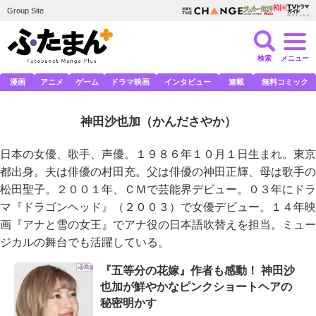
Group Site
検索
メニュー
漫画
アニメ
ゲーム
ドラマ映画
インタビュー
連載
無料コミック
神田沙也加
（かんださやか）
日本の女優、歌手、声優。１９８６年１０月１日生まれ。東京
都出身。夫は俳優の村田充。父は俳優の神田正輝、母は歌手の
松田聖子。２００１年、ＣＭで芸能界デビュー。０３年にドラ
マ『ドラゴンヘッド』（２００３）で女優デビュー。１４年映
画『アナと雪の女王』でアナ役の日本語吹替えを担当。ミュー
ジカルの舞台でも活躍している。
『五等分の花嫁』作者も感動！ 神田沙
也加が鮮やかなピンクショートヘアの
秘密明かす