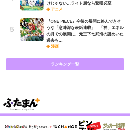
けじゃない…ライト層なら驚嘆必至
アニメ
『ONE PIECE』今後の展開に絡んできそ
うな「意味深な表紙連載」 「神」エネル
の月での展開に、元王下七武海の謎めいた
過去も…
漫画
ランキング一覧