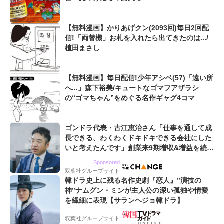
【無料漫画】かりあげクン(2093回)毎日2回配
信!「両替機」お札を入れたら出てきたのは.../
植田まさし
【無料漫画】毎日配信!少年アシベ(57)「遠い所
へ...」森下裕美/キュートなゴマフアザラシ
の“ゴマちゃん”をめぐる名作ギャグ4コマ
ゴンドラ代表・古江恵治さん「仕事を通して成
長できる、わくわくドキドキできる会社にした
いと考えたんです」創業来9期増収&増益を続け
るWebマーケティング会社のアイデンティティ
Sponsored
双葉社グループサイト
韓ドラ史上に残る名作史劇『恋人』”演技の
神”ナムグン・ミンが主人公の深い孤独や情愛
を繊細に表現【サランヘジョ韓ドラ】
双葉社グループサイト