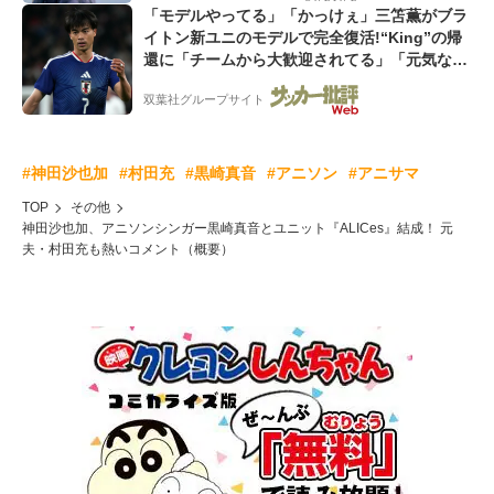
「モデルやってる」「かっけぇ」三笘薫がブラ
イトン新ユニのモデルで完全復活!“King”の帰
還に「チームから大歓迎されてる」「元気な姿
見れて...」
双葉社グループサイト
#神田沙也加
#村田充
#黒崎真音
#アニソン
#アニサマ
TOP
その他
神田沙也加、アニソンシンガー黒崎真音とユニット『ALICes』結成！ 元
夫・村田充も熱いコメント（概要）