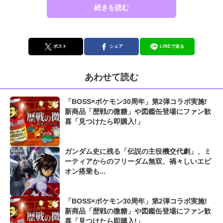
続きを読む
ポスト
シェア
LINEで送る
あわせて読む
「BOSS×ポケモン30周年」第2弾コラボ実施!
新商品「歴戦の微糖」や図鑑缶登場にファン歓
喜「見つけたら即購入!」
ガンダム史に残る「伝説の主役機交代劇」、ミ
ーティアからのフリーダム無双、禍々しいエピ
オン搭乗も...
「BOSS×ポケモン30周年」第2弾コラボ実施!
新商品「歴戦の微糖」や図鑑缶登場にファン歓
喜「見つけたら即購入!」