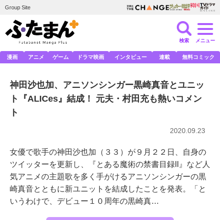
Group Site
検索
メニュー
漫画
アニメ
ゲーム
ドラマ映画
インタビュー
連載
無料コミック
神田沙也加、アニソンシンガー黒崎真音とユニッ
ト『ALICes』結成！ 元夫・村田充も熱いコメン
ト
2020.09.23
女優で歌手の神田沙也加（３３）が９月２２日、自身の
ツイッターを更新し、『とある魔術の禁書目録II』など人
気アニメの主題歌を多く手がけるアニソンシンガーの黒
崎真音とともに新ユニットを結成したことを発表。「と
いうわけで、デビュー１０周年の黒崎真…